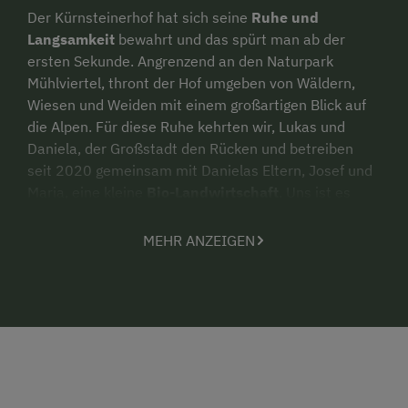
Der Kürnsteinerhof hat sich seine
Ruhe und
Langsamkeit
bewahrt und das spürt man ab der
ersten Sekunde. Angrenzend an den Naturpark
Mühlviertel, thront der Hof umgeben von Wäldern,
Wiesen und Weiden mit einem großartigen Blick auf
die Alpen. Für diese Ruhe kehrten wir, Lukas und
Daniela, der Großstadt den Rücken und betreiben
seit 2020 gemeinsam mit Danielas Eltern, Josef und
Maria, eine kleine
Bio-Landwirtschaft
. Uns ist es
wichtig, dass alles seine Zeit bekommt - die Tiere, um
zu wachsen, das Fleisch, um zu reifen und die
MEHR ANZEIGEN
Menschen, um ihre Kräfte und die Freude am Dasein
und der Arbeit zu erhalten.
Unser
Wohnwagon Isidor
fügt sich in diese
Philosophie nahtlos ein - Er ist behaglich und
reduziert auf das Wesentliche, aus natürlichen
Materialien gebaut, mit einem liebevollen Blick fürs
Detail und viel Platz, um in die Ferne zu schauen, die