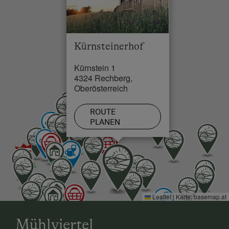
Kürnsteinerhof
Kürnstein 1
4324 Rechberg,
Oberösterreich
ROUTE
PLANEN
Leaflet
|
Karte:
basemap.at
Mühlviertel