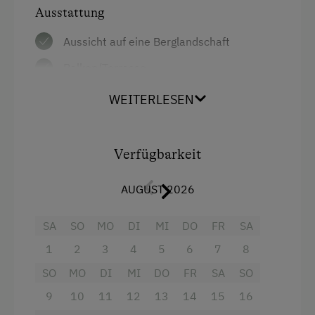
Ausstattung
Aussicht auf eine Berglandschaft
Balkon/Terrasse
Garten
WEITERLESEN
Dusche
Handtücher
Verfügbarkeit
Haarföhn
AUGUST 2026
Radio
Backofen
SA
SO
MO
DI
MI
DO
FR
SA
1
2
3
4
5
6
7
8
Wasserkocher
SO
MO
DI
MI
DO
FR
SA
SO
Getränkeerwerb im Haus
9
10
11
12
13
14
15
16
Küche