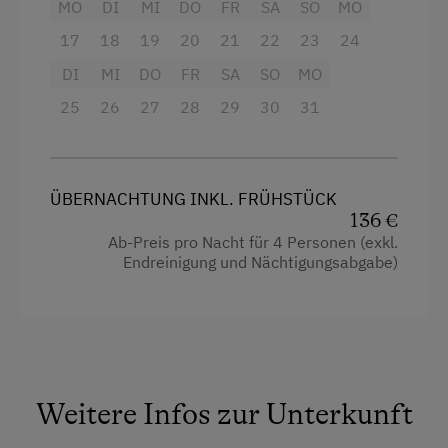
MO
DI
MI
DO
FR
SA
SO
MO
Küchenausstattung
17
18
19
20
21
22
23
24
Neubau
DI
MI
DO
FR
SA
SO
MO
Ausziehcouch
25
26
27
28
29
30
31
Doppelbett (Queensize)
ÜBERNACHTUNG INKL. FRÜHSTÜCK
136 €
Ab-Preis pro Nacht für 4 Personen (exkl.
Endreinigung und Nächtigungsabgabe)
Weitere Infos zur Unterkunft