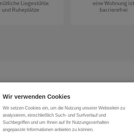
ütliche Liegestühle
eine Wohnung is
und Ruheplätze
barrierefrei
Wir verwenden Cookies
Wir setzen Cookies ein, um die Nutzung unserer Webseiten zu
 uns tauscht ihr die Rastlos
analysieren, einschließlich Such- und Surfverlauf und
Suchbegriffen und um Ihnen auf Ihr Nutzungsverhalten
ags gegen viel Natur, Gela
angepasste Informationen anbieten zu können.