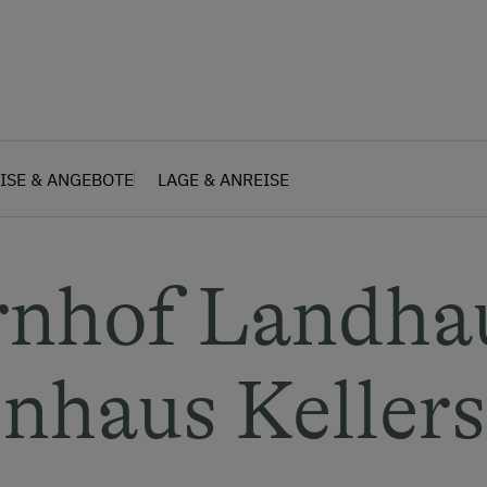
ISE & ANGEBOTE
LAGE & ANREISE
rnhof Landha
enhaus Kellers