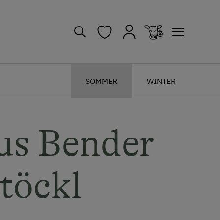
SOMMER
WINTER
us Bender
töckl