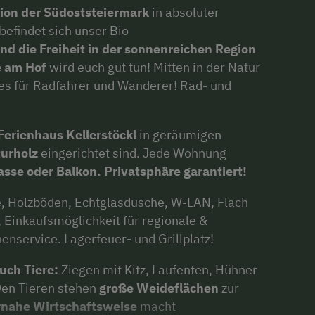
ion der Südoststeiermark
in
absoluter
befindet sich unser Bio
 die Freiheit in der sonnenreichen Region
 am Hof
wird euch gut tun! Mitten in der Natur
es für Radfahrer und Wanderer! Rad- und
erienhaus Kellerstöckl
in geräumigen
urholz
eingerichtet sind. Jede Wohnung
asse oder Balkon. Privatsphäre garantiert!
e, Holzböden, Echtglasdusche, W-LAN, Flach
Einkaufsmöglichkeit für regionale &
enservice. Lagerfeuer- und Grillplatz!
uch Tiere:
Ziegen mit Kitz, Laufenten, Hühner
Den Tieren stehen
große Weideflächen
zur
rnahe Wirtschaftsweise
macht