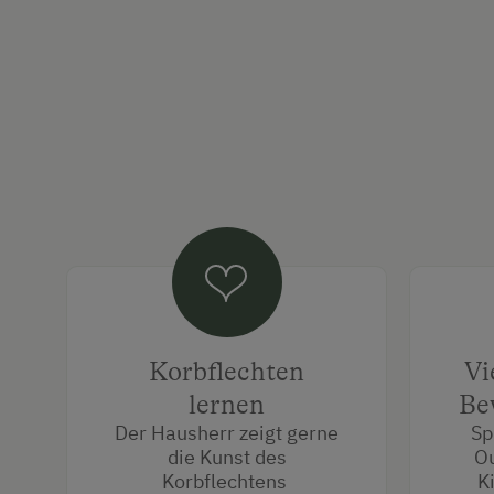
Korbflechten
Vi
lernen
Be
Der Hausherr zeigt gerne
Sp
die Kunst des
Ou
Korbflechtens
K