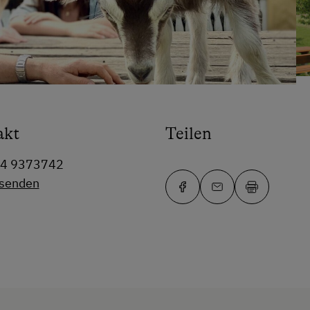
akt
Teilen
64 9373742
 senden