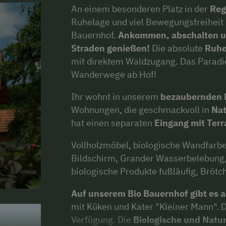
An einem besonderen Platz in der
Reg
Ruhelage und viel Bewegungsfreiheit 
Bauernhof.
Ankommen, abschalten und
Straden genießen!
Die absolute
Ruhe
mit direktem Waldzugang. Das Paradi
Wanderwege ab Hof!
Ihr wohnt in unserem
bezaubernden F
Wohnungen, die geschmackvoll in
Nat
hat einen separaten
Eingang mit Terr
Vollholzmöbel, biologische Wandfarb
Bildschirm, Grander Wasserbelebung, 
biologische Produkte fußläufig, Brötch
Auf unserem Bio Bauernhof gibt es a
mit Küken und Kater "Kleiner Mann". 
Verfügung. Die
Biologische und Natu