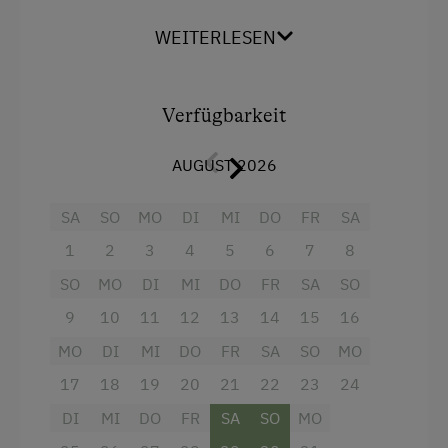
Allergikerhöfe
Doppelzimmer, 1 Doppelzimmer mit
WEITERLESEN
zusätzlichem Stockhochbett), DU/WC, Gang,
sämtliches Geschirr, Kaffeemaschine, Micro,
Bettwäsche, Handtücher und Tischwäsche
vorhanden. SAT-TVanschluss, u.v.m. Für
Verfügbarkeit
Allergiker (Neurodermitis-,Asthma- und
Allergiekranke) allergienfreundlich ausgestattet.
AUGUST 2026
SA
SO
MO
DI
MI
DO
FR
SA
Ausstattung
1
2
3
4
5
6
7
8
4 Plattenherd
SO
MO
DI
MI
DO
FR
SA
SO
Aussicht auf eine Berglandschaft
9
10
11
12
13
14
15
16
Backofen
MO
DI
MI
DO
FR
SA
SO
MO
Balkon/Terrasse
17
18
19
20
21
22
23
24
Dusche
DI
MI
DO
FR
SA
SO
MO