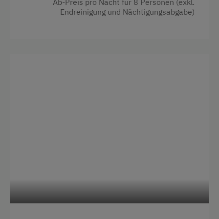
Haupthaus
Ab-Preis pro Nacht für 8 Personen (exkl.
Endreinigung und Nächtigungsabgabe)
4 Plattenherd
Backofen
Badewanne
Fernseher
Kaffeemaschine
Mikrowelle
Toaster
Bettwäsche
Geschirrspüler
Küche
Stockbett
Doppelbett (Kingsize)