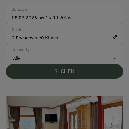
Auto
Zeitraum
Bus
Zug
Gäste
2
Erwachsene
0
Kinder
Akzeptierte Zahlungsmittel
Zimmertyp
Barzahlung
Überweisung / SEPA
SUCHEN
Vor Ort gesprochene Sprachen
Deutsch
Englisch
Parken