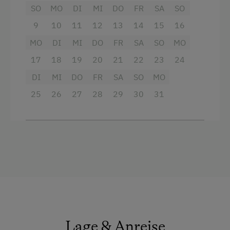
SO
MO
DI
MI
DO
FR
SA
SO
Haupthaus
9
10
11
12
13
14
15
16
Doppelbett (Kingsize)
MO
DI
MI
DO
FR
SA
SO
MO
Einzelbett
17
18
19
20
21
22
23
24
DI
MI
DO
FR
SA
SO
MO
25
26
27
28
29
30
31
Lage & Anreise