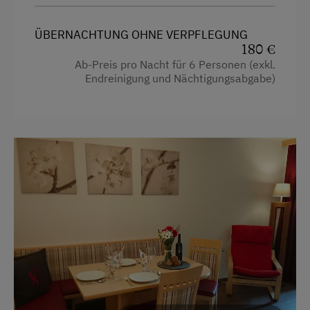
Handtücher
Mikrowelle
Mikrowelle
ÜBERNACHTUNG OHNE VERPFLEGUNG
Trockenraum
180 €
Safe
Ab-Preis pro Nacht für 6 Personen (exkl.
Verpflegung
Endreinigung und Nächtigungsabgabe)
Toilette
Ohne Verpflegung
Wasserkocher
Hypoallergenes Kissen
Internet
Küchenausstattung
Kostenloses Internet
Kühlschrank
WiFi
Wlan
Freizeitaktivitäten am Betrieb und in der
Haupthaus
Umgebung
Kaffeemaschine
Almausflüge
Toaster
Almwandern