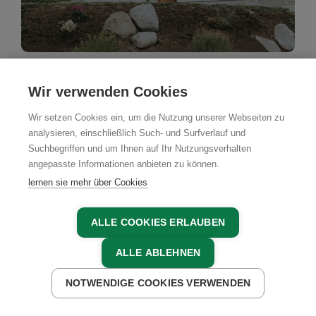
Bauernhof
Wir verwenden Cookies
Wiererhof
Wir setzen Cookies ein, um die Nutzung unserer Webseiten zu
Fügenberg, Zillertal, Tirol
analysieren, einschließlich Such- und Surfverlauf und
Suchbegriffen und um Ihnen auf Ihr Nutzungsverhalten
angepasste Informationen anbieten zu können.
JETZT ANFRAGEN
lernen sie mehr über Cookies
ALLE COOKIES ERLAUBEN
ALLE ABLEHNEN
NOTWENDIGE COOKIES VERWENDEN
JETZT ANFRAGEN
JETZT BUCHEN