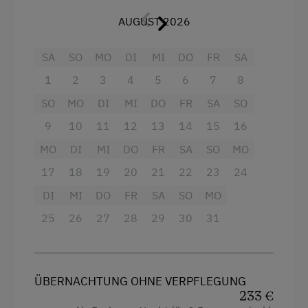
Zillertaler Berglandschaft.
AUGUST 2026
Ausstattung
SA
SO
MO
DI
MI
DO
FR
SA
Aussicht auf eine Berglandschaft
1
2
3
4
5
6
7
8
SO
MO
DI
MI
DO
FR
SA
SO
Balkon/Terrasse
9
10
11
12
13
14
15
16
Dusche
MO
DI
MI
DO
FR
SA
SO
MO
Haarföhn
17
18
19
20
21
22
23
24
Handtücher
DI
MI
DO
FR
SA
SO
MO
Safe
25
26
27
28
29
30
31
Toilette
Hypoallergenes Kissen
ÜBERNACHTUNG OHNE VERPFLEGUNG
Wlan
233 €