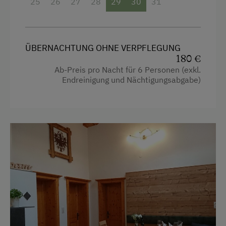
Fernseher
25
26
27
28
29
30
31
Garten
Haarföhn
ÜBERNACHTUNG OHNE VERPFLEGUNG
Handtücher
180 €
Ab-Preis pro Nacht für 6 Personen (exkl.
Mikrowelle
Endreinigung und Nächtigungsabgabe)
Safe
Toilette
Wasserkocher
Küche
Küchenausstattung
Kühlschrank
Wlan
Haupthaus