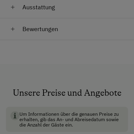
Ausstattung
hausgemachte Marmeladen und naturreinen
Wachteln, Hühner, Enten, Zwergschafe und eine
Apfelsaft. Für den besonderen Ausklang des Tages
Zwergziege...
stehen edle, selbstgebrannte Schnäpse und Liköre
Allgemeine Ausstattung
Bewertungen
bereit – pure Genussmomente für Sie.
Aufenthaltsraum
Fahrstuhl
Fernsehraum
Garten
Nichtraucherzimmer
Safe
Unsere Preise und Angebote
Skiraum
Skischuhtrockner
Um Informationen über die genauen Preise zu
erhalten, gib das An- und Abreisedatum sowie
die Anzahl der Gäste ein.
Anfahrtsmöglichkeiten