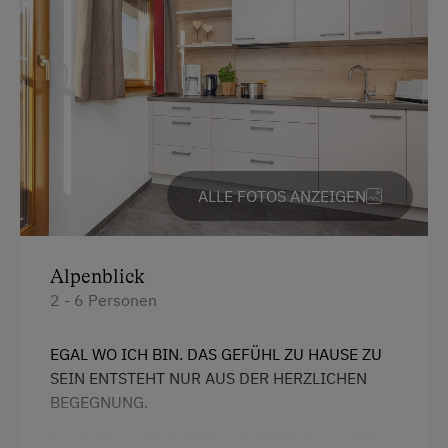
Skitouren
Wlan
Kulinarik / Genuss
Haupthaus
Kräutererlebnis
Kaffeemaschine
Urlaub für Familien
Toaster
Familienfreundliche Unterkünfte
Bettwäsche
Gesundheitsurlaub
ALLE FOTOS ANZEIGEN
Geschirrspüler
Wellness
Doppelbett (Kingsize)
Nachhaltiger Urlaub
Alpenblick
2 - 6 Personen
Urlaub ohne Auto
Besondere Unterkünfte
EGAL WO ICH BIN. DAS GEFÜHL ZU HAUSE ZU
SEIN ENTSTEHT NUR AUS DER HERZLICHEN
Historische Höfe
BEGEGNUNG.
Erbhöfe
Ausstattung: Wohnküche, 2 Schlafzimmer ( 1