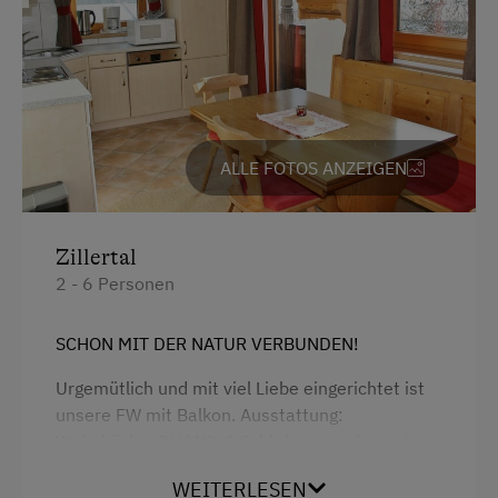
Kostenlose Parkplätze
Radunterstellmöglichkeit
Am Betrieb
Garten/Wiese
ALLE FOTOS ANZEIGEN
Hausgarten
Hofeigene Produkte
Zillertal
Mithilfe am Hof
2 - 6 Personen
Obstgarten
SCHON MIT DER NATUR VERBUNDEN!
Pauschalangebote
Urgemütlich und mit viel Liebe eingerichtet ist
Schnapsbrennerei
unsere FW mit Balkon. Ausstattung:
Schnapsverkostung
Wohnküche, DU/WC, 2 Schlafzimmer (max. 6
Betten), Gang, sämtliches Geschirr,
Spielgefährten
WEITERLESEN
Geschirrspüler, Kaffeemaschine, Micro, SAT-TV