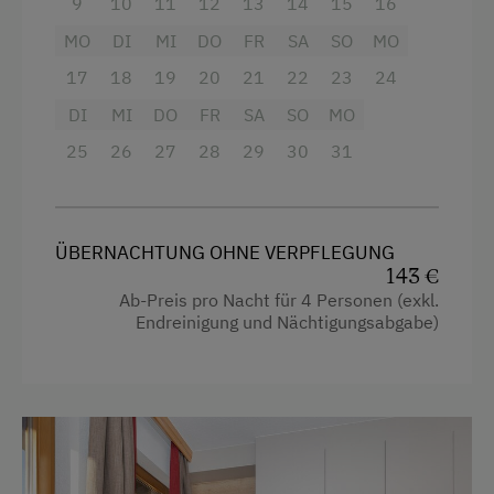
9
10
11
12
13
14
15
16
Angeln
Dusche
MO
DI
MI
DO
FR
SA
SO
MO
Bäuerliches Handwerk
17
18
19
20
21
22
23
24
Fernseher
Mithilfe am Hof
DI
MI
DO
FR
SA
SO
MO
Haarföhn
Aktivurlaub Winter
25
26
27
28
29
30
31
Handtücher
Skifahren
Mikrowelle
An der Skipiste
Safe
ÜBERNACHTUNG OHNE VERPFLEGUNG
Bus zur Skipiste
143 €
Toilette
Ab-Preis pro Nacht für 4 Personen (exkl.
Sanfter Winter
Endreinigung und Nächtigungsabgabe)
Wasserkocher
Langlaufen
Hypoallergenes Kissen
Direkt an der Loipe
Küche
Skibus zur Loipe
Küchenausstattung
Schneeschuhwandern
Kühlschrank