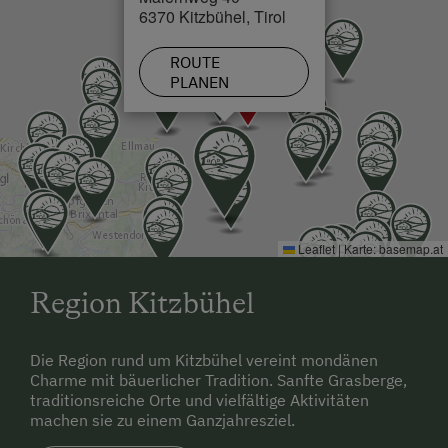
6370 Kitzbühel, Tirol
Von Richtung Pass-Thurn kommend Im ersten
Kreisverkehr 3. Ausfahrt nehmen und wie oben
ROUTE
weiterfahren.
PLANEN
Leaflet
|
Karte:
basemap.at
Region Kitzbühel
Die Region rund um Kitzbühel vereint mondänen
Charme mit bäuerlicher Tradition. Sanfte Grasberge,
traditionsreiche Orte und vielfältige Aktivitäten
machen sie zu einem Ganzjahresziel.