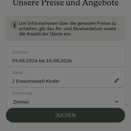
Unsere Preise und Angebote
Auto
Taxi
Um Informationen über die genauen Preise zu
Zug
erhalten, gib das An- und Abreisedatum sowie
die Anzahl der Gäste ein.
Akzeptierte Zahlungsmittel
Zeitraum
Barzahlung
Vor Ort gesprochene Sprachen
Gäste
2
Erwachsene
0
Kinder
Deutsch
Englisch
Zimmertyp
Parken
SUCHEN
Kostenlose Parkplätze