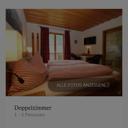
Am Betrieb
Garten/Wiese
Hausgarten
Hofeigene Produkte
Pauschalangebote
Kinder-Ausstattung
Baby- und Kleinkinderausstattung
ALLE FOTOS ANZEIGEN
Kinder sind willkommen
Kinderspielplatz
Spielzeug
Doppelzimmer
1 - 2 Personen
Verpflegung