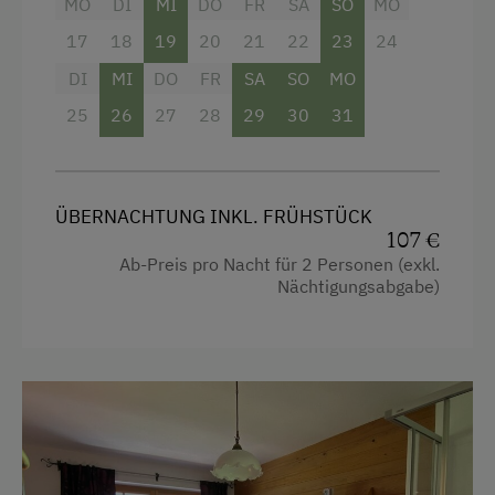
MO
DI
MI
DO
FR
SA
SO
MO
Tennishalle
17
18
19
20
21
22
23
24
Tischtennis
DI
MI
DO
FR
SA
SO
MO
25
26
27
28
29
30
31
ÜBERNACHTUNG INKL. FRÜHSTÜCK
107 €
Ab-Preis pro Nacht für 2 Personen (exkl.
Nächtigungsabgabe)