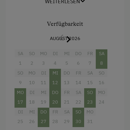
Zimmer ist am Gang.
WEITERLESEN
Dieses Zimmer kann auch mit einem zweiten
Bett ausgestattet werden.
Verfügbarkeit
Ausstattung
AUGUST 2026
Aussicht auf eine Berglandschaft
SA
SO
MO
DI
MI
DO
FR
SA
Dusche
1
2
3
4
5
6
7
8
Fernseher
SO
MO
DI
MI
DO
FR
SA
SO
Handtücher
9
10
11
12
13
14
15
16
Haupthaus
MO
DI
MI
DO
FR
SA
SO
MO
17
18
19
20
21
22
23
24
Einzelbett
DI
MI
DO
FR
SA
SO
MO
25
26
27
28
29
30
31