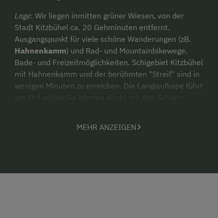
Lage
: Wir liegen inmitten grüner Wiesen, von der
Stadt Kitzbühel ca. 20 Gehminuten entfernt.
Ausgangspunkt für viele schöne Wanderungen (zB.
Hahnenkamm
) und Rad- und Mountainbikewege.
Bade- und Freizeitmöglichkeiten. Schigebiet Kitzbühel
mit Hahnenkamm und der berühmten "Streif" sind in
wenigen Minuten zu erreichen. Die Langlaufloipe führt
am Hof vorbei Sie können direkt mit den Schiern
starten .
MEHR ANZEIGEN
Hoftypische Besonderheiten
: Gemütliche Stube mit
Kachelofen, kleine Küche für unsere Gäste,
Liegewiese, Schaukel, genug Platz zum Ballspielen,
Tischtennis, Grillmöglichkeit. Wir bieten Ihnen frische
Milch, Apfelsaft, ein Schnaps´l und auch Eier. Alle
Zimmer mit Du/Wc, TV u. Balkon