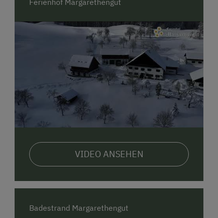
Herumtollen. Unsere Gäste können ihren Urlaub auf
Ferienhof Margarethengut
unserem Bauernhof so richtig genießen. Wir haben
Kühe, Kälber und Katzen, die sich gerne von unseren
Gästekindern verwöhnen lassen.
Speziell für Familien haben wir einen eigenen
Grillplatz und eine große Liegewiese. Bei schönem
Wetter können Sie einen Grillabend am gemütlichen
Lagerfeuer verbringen oder eine Nachtwanderung auf
die eigene Alm unternehmen!
Für Ihr leibliches Wohl sorgen unsere hofeigenen
Produkte wie unsere gute Milch, Apfel- und
Birnenmost sowie selbstgebrannte Schnäpse!
VIDEO ANSEHEN
Wir würden uns freuen, Sie auf unserem
Urlaubsbauernhof begrüßen zu dürfen!
Badestrand Margarethengut
Ihre Familie Graf