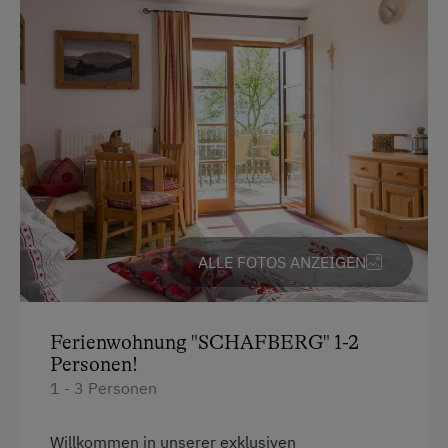
Supermärkte und Einkaufsmöglichkeiten
gut
geerntet wurde!
erreichbar
Parken
° Um auch ein Zuviel an Wasserverbrauch
E-Auto Ladestation
konsequent zu vermeiden, legen wir bei allen
Neuanschaffungen im sanitären Bereich großen Wert
Kostenlose Parkplätze
auf verbrauchsmindernde Armaturen. Unsere Gäste
Motorradunterstellraum
werden höflich gebeten, schonend mit unserem
wichtigsten Gut umzugehen..
Radunterstellmöglichkeit
Unterkunftsart
ALLE FOTOS ANZEIGEN
Ermäßigungen in Vor- und Nachsaison
Für max. 10 Personen
Ferienwohnung "SCHAFBERG" 1-2
Ferienhaus am Bergbauernhof
Personen!
1 - 3 Personen
Am Betrieb
Willkommen in unserer exklusiven