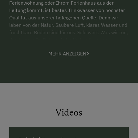
Ferienwohnung oder Ihrem Ferienhaus aus der
Leitung kommt, ist bestes Trinkwasser von höchster
Qualität aus unserer hofeigenen Quelle. Denn wir
leben von der Natur. Saubere Luft, klares Wasser und
fruchtbare Böden sind für uns Gold wert. Was wir tun,
damit auch Du Deinen Aufenthalt mit gutem
Gewissen genießen kannst ......
MEHR ANZEIGEN
Ein
eigener Badeplatz am Attersee
steht unseren
Gästen zur Verfügung! Unser gemütlich
eingerichtetes Ferienhaus und unsere neu
errichteten exklusiven Ferienwohnungen mit
See-
und Bergblick
bieten viel Platz für Sie und Ihre
Familie und lassen die Herzen höher schlagen. Vom
Hof aus können Sie schöne Wanderungen und
Videos
Radtouren unternehmen.
Für unsere kleinen Gäste gibt es einen Spielplatz mit
einer Spielwiese im großen Hofbereich zum