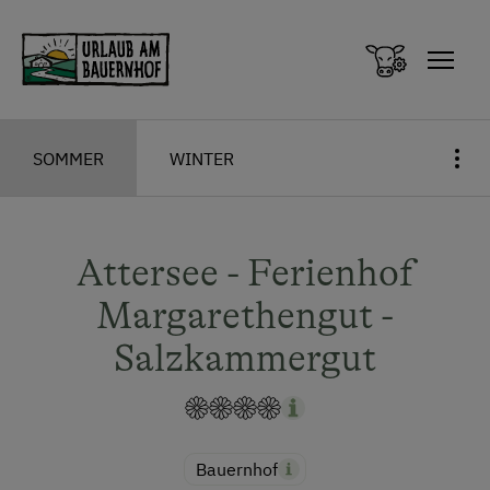
Zum Inhalt springen (Alt+0)
Zum Hauptmenü springen (Alt+1)
SOMMER
WINTER
Attersee - Ferienhof
Margarethengut -
Salzkammergut
Bauernhof