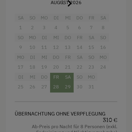
AUGUST 2026
besonderes Highlight steht Ihnen ein eigener
Badeplatz direkt am Attersee mit exklusivem
Kinderbett
Parkplatz zur Verfügung – für ungestörten
SA
SO
MO
DI
MI
DO
FR
SA
Mikrowelle
Badespaß und pure Entspannung am Wasser.
1
2
3
4
5
6
7
8
Ein gepflegter Garten umgibt das Haus und
Mikrowelle mit Backfunktion
SO
MO
DI
MI
DO
FR
SA
SO
rundet das idyllische Ambiente ab. Im Herzen
Reinigungsausstattung in der Wohnung
des Hauses erwartet Sie ein geräumiger
9
10
11
12
13
14
15
16
Wohnbereich mit einer gemütlichen Sitzgarnitur
Toaster
MO
DI
MI
DO
FR
SA
SO
MO
und einem Sofa, ideal für gesellige Abende. Die
Toilette
topmoderne Komfortküche lässt keine Wünsche
17
18
19
20
21
22
23
24
offen und ist komplett ausgestattet mit einem
Wasserkocher
DI
MI
DO
FR
SA
SO
MO
4-Platten-Herd, Backofen, Mikrowelle mit
25
26
27
28
29
30
31
Hochgeschwindigkeits-Internetanschluss
Backfunktion, Geschirrspüler, großem
Kühlschrank mit Gefrierfach, Kaffeemaschine,
Kochnische
Wasserkocher, Toaster und Eierkocher. Hier
Küche
bereiten Sie mühelos köstliche Mahlzeiten zu.
ÜBERNACHTUNG OHNE VERPFLEGUNG
Für erholsamen Schlaf sorgen vier separate
Küchenausstattung
310 €
Schlafzimmer, jedes ausgestattet mit einem
Ab-Preis pro Nacht für 8 Personen (exkl.
Kühlschrank
komfortablen Doppelbett. Bettwäsche und