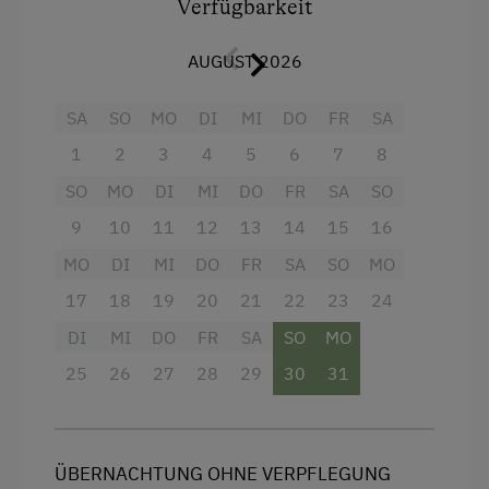
Ausstattung
Verfügbarkeit
Gästeabend
Doppelbett
AUGUST 2026
Kegelbahn
Liegewiese
SA
SO
MO
DI
MI
DO
FR
SA
Nordic Walking
1
2
3
4
5
6
7
8
Radwege
SO
MO
DI
MI
DO
FR
SA
SO
Reitunterricht
9
10
11
12
13
14
15
16
MO
DI
MI
DO
FR
SA
SO
MO
Reitwege
17
18
19
20
21
22
23
24
Rodelbahn in der Nähe
DI
MI
DO
FR
SA
SO
MO
Skibusnähe
25
26
27
28
29
30
31
Skifahren
Tischtennis
Wandern
ÜBERNACHTUNG OHNE VERPFLEGUNG