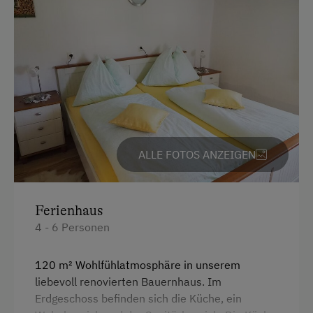
Unterkunftsart
Für max. 10 Personen
Am Betrieb
Familienanschluss
Garten/Wiese
ALLE FOTOS ANZEIGEN
Hausgarten
Kreativangebot
Obstgarten
Ferienhaus
4 - 6 Personen
Schnapsbrennerei
Schnapsverkostung
120 m² Wohlfühlatmosphäre in unserem
liebevoll renovierten Bauernhaus. Im
Traktorfahrten
Erdgeschoss befinden sich die Küche, ein