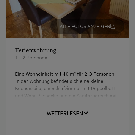
WiFi
Freizeitaktivitäten am Betrieb und in der
ALLE FOTOS ANZEIGEN
Umgebung
Almausflüge
Ferienwohnung
Almwandern
1 - 2 Personen
Badesee
Eine Wohneinheit mit 40 m² für 2-3 Personen.
Basketball
In der Wohnung befindet sich eine kleine
Erlebniswanderung
Küchenzeile, ein Schlafzimmer mit Doppelbett
und Wohn-/Essecke und ein Sanitärbereich mit
Fahrradverleih
Dusche und WC. Die Wohnung besticht durch
Ganzjahres Skigebiet
einen tollen Blick vom Balkon zum Grimming,
WEITERLESEN
unserem Hausberg.
Geführte Wanderungen
Golf