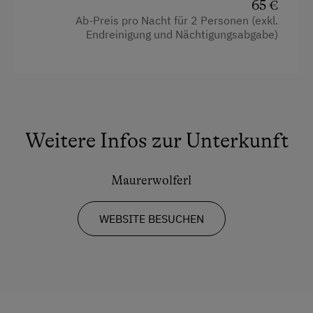
65 €
Wintersport
Ab-Preis pro Nacht für 2 Personen (exkl.
Endreinigung und Nächtigungsabgabe)
Wellnessangebote
Tautreten
Zusätzliche Ausstattungsmerkmale
Weitere Infos zur Unterkunft
Kulinarik / Genuss
Kräutererlebnis
Maurerwolferl
Urlaub für Familien
WEBSITE BESUCHEN
Familienfreundliche Unterkünfte