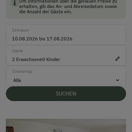
vereinen.
Um Informationen über die genauen Preise zu
Zug
erhalten, gib das An- und Abreisedatum sowie
die Anzahl der Gäste ein.
Akzeptierte Zahlungsmittel
Zeitraum
Barzahlung
Überweisung / SEPA
Gäste
Vor Ort gesprochene Sprachen
2
Erwachsene
0
Kinder
Deutsch
Zimmertyp
Englisch
SUCHEN
Parken
Kostenlose Parkplätze
Radunterstellmöglichkeit