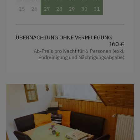
E-Herd
25
26
27
28
29
30
31
Geschirr vorhanden
Gästeküche
Kaffeemaschine
ÜBERNACHTUNG OHNE VERPFLEGUNG
160 €
Ab-Preis pro Nacht für 6 Personen (exkl.
Verpflegung
Endreinigung und Nächtigungsabgabe)
Ohne Verpflegung
Service
Gepäckservice
Transfer Bahnhof
Willkommensgetränk
Internet