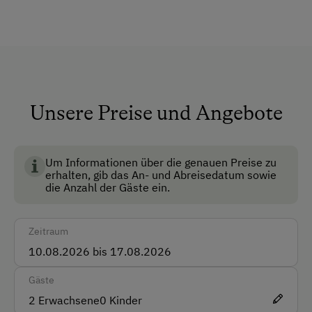
Dusche/Bad/WC
Haustiere erlaubt
Haustiergerecht
Multimedia (Sat-TV)
Unsere Preise und Angebote
Anfahrtsmöglichkeiten
BIO AUSTRIA steht für kontrolliert biologische
Auto
Landwirtschaft in Österreich und garantiert höchste
Standards für Umwelt, Tierwohl und
Um Informationen über die genauen Preise zu
erhalten, gib das An- und Abreisedatum sowie
Lebensmittelqualität.
Vor Ort gesprochene Sprachen
die Anzahl der Gäste ein.
Deutsch
Zeitraum
Parken
Kostenlose Parkplätze
Gäste
2
Erwachsene
0
Kinder