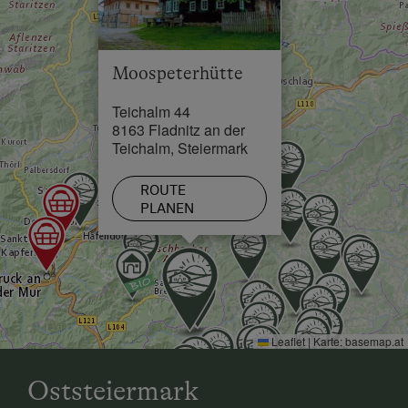
Moospeterhütte
Teichalm 44
8163 Fladnitz an der
Teichalm, Steiermark
ROUTE
PLANEN
Leaflet
|
Karte:
basemap.at
Oststeiermark