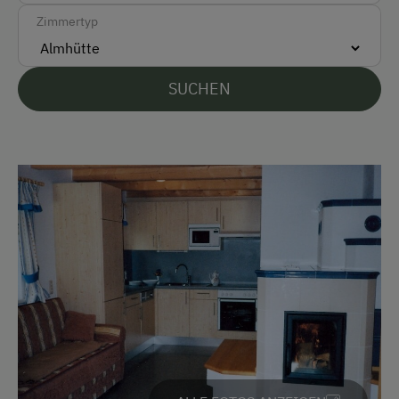
Unterkunftsart
Zimmertyp
Almhüttenvermietung
Für Gruppen (mehr als 10 Personen)
SUCHEN
Klassische Almhütte
Hütte ist wintertauglich
Am Betrieb
Garten/Wiese
Ausstattung der Wohneinheit
Bettwäsche vorhanden
E-Herd
Geschirr vorhanden