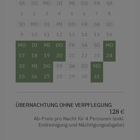
SA
SO
MO
DI
MI
DO
FR
SA
Wandern
1
2
3
4
5
6
7
8
Wellnessangebote
SO
MO
DI
MI
DO
FR
SA
SO
Sauna
9
10
11
12
13
14
15
16
MO
DI
MI
DO
FR
SA
SO
MO
Zusätzliche Ausstattungsmerkmale
17
18
19
20
21
22
23
24
Aktivurlaub
DI
MI
DO
FR
SA
SO
MO
Wandern
25
26
27
28
29
30
31
Angeln
Aktivurlaub Winter
ÜBERNACHTUNG OHNE VERPFLEGUNG
Skifahren
128 €
Ab-Preis pro Nacht für 4 Personen (exkl.
Sanfter Winter
Endreinigung und Nächtigungsabgabe)
Langlaufen