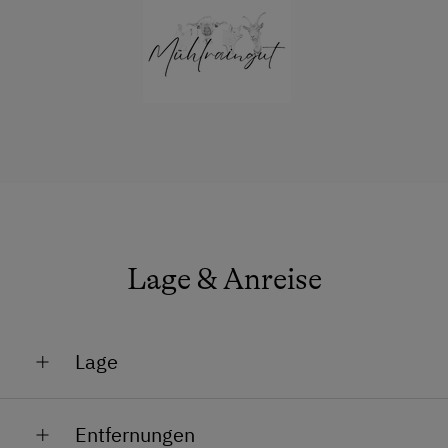
Handtücher
Wasserkocher
Kühlschrank
Wlan
Küche
Küchenausstattung
Neubau
Lage & Anreise
Doppelbett
Lage
Am Berg
Entfernungen
Bahnhofsnähe