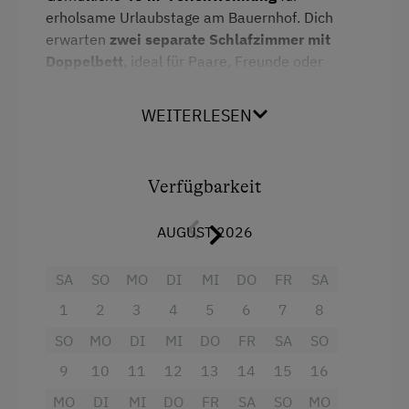
erholsame Urlaubstage am Bauernhof. Dich
Willkommensgetränk
erwarten
zwei separate Schlafzimmer mit
Doppelbett
, ideal für Paare, Freunde oder
Internet
Familien.
Kostenloses Internet
WEITERLESEN
Der offene
Wohn- und Essbereich mit voll
ausgestatteter Küche
lädt zum gemeinsamen
Freizeitaktivitäten am Betrieb und in der
Kochen und Verweilen ein. Das
Badezimmer
Umgebung
mit Dusche
sowie ein
Verfügbarkeit
separates WC
sorgen für
zusätzlichen Komfort.
Almausflüge
AUGUST 2026
Durch die durchdachte Raumaufteilung bietet
Almwandern
die Wohnung viel Platz zum Wohlfühlen – ruhig,
SA
SO
MO
DI
MI
DO
FR
SA
Badesee
gemütlich und mit viel Holz, das für eine
angenehme Atmosphäre sorgt.
1
2
3
4
5
6
7
8
Bergtouren
SO
MO
DI
MI
DO
FR
SA
SO
Bergwanderführer
Ausstattung
9
10
11
12
13
14
15
16
Bogenschießen
MO
DI
MI
DO
FR
SA
SO
MO
4 Plattenherd