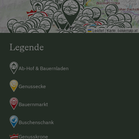
Leaflet
|
Karte:
basemap.at
Legende
Ab-Hof & Bauernladen
Genussecke
Bauernmarkt
Buschenschank
Genusskrone