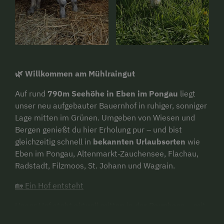
🌿 Willkommen am Mühlraingut
Auf rund
790m Seehöhe in Eben im Pongau
liegt
unser neu aufgebauter Bauernhof in ruhiger, sonniger
Lage mitten im Grünen. Umgeben von Wiesen und
Bergen genießt du hier Erholung pur – und bist
gleichzeitig schnell in
bekannten Urlaubsorten
wie
Eben im Pongau, Altenmarkt-Zauchensee, Flachau,
Radstadt, Filzmoos, St. Johann und Wagrain.
🏡 Ein Hof entsteht
Unser Hof steht aktuell mitten in der Bauphase – mit
viel Herzblut errichten wir einen modernen, zugleich