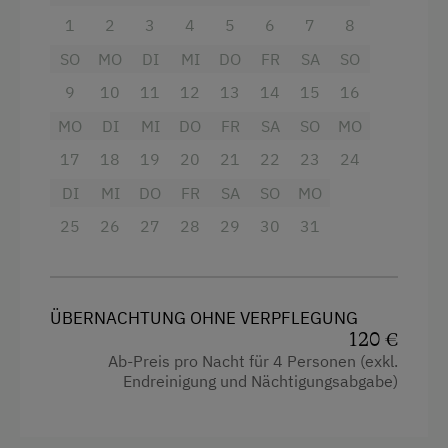
gemütlich und mit viel Holz, das für eine
angenehme Atmosphäre sorgt.
1
2
3
4
5
6
7
8
Kinder-Ausstattung
SO
MO
DI
MI
DO
FR
SA
SO
Baby- und Kleinkinderausstattung
Ausstattung
9
10
11
12
13
14
15
16
Kinder sind willkommen
MO
DI
MI
DO
FR
SA
SO
MO
4 Plattenherd
Kinderprogramme
17
18
19
20
21
22
23
24
Backofen
Kinderspielplatz
DI
MI
DO
FR
SA
SO
MO
Balkon/Terrasse
25
26
27
28
29
30
31
Spielhaus
Gitterbett
Spielzeug
Fernseher
Heizung
ÜBERNACHTUNG OHNE VERPFLEGUNG
Ausstattung der Wohneinheit
120 €
Toaster
Ab-Preis pro Nacht für 4 Personen (exkl.
Bettwäsche vorhanden
Endreinigung und Nächtigungsabgabe)
Dusche
Brötchenservice
Garten
Ferienwohnung ebenerdig