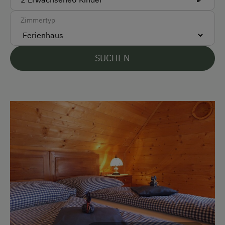
Deutsch
Englisch
Zimmertyp
Parken
SUCHEN
Kostenlose Parkplätze
Überdachter Parkplatz
Unterkunftsart
Ferienhaus am Bergbauernhof
Hütte ist wintertauglich
Am Betrieb
Bauernstube
Familienanschluss