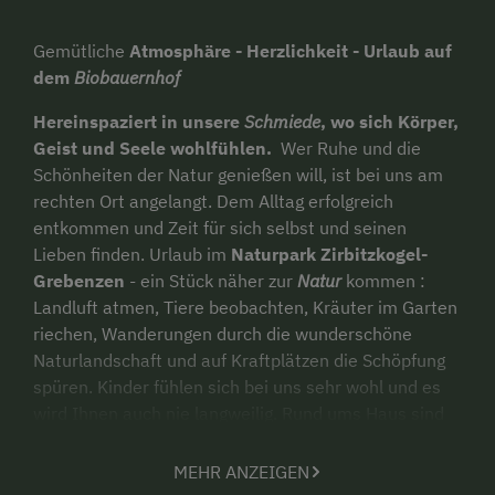
Gemütliche
Atmosphäre - Herzlichkeit - Urlaub auf
dem
Biobauernhof
Hereinspaziert in unsere
Schmiede
, wo sich Körper,
Geist und Seele wohlfühlen.
Wer Ruhe und die
Schönheiten der Natur genießen will, ist bei uns am
rechten Ort angelangt. Dem Alltag erfolgreich
entkommen und Zeit für sich selbst und seinen
Lieben finden. Urlaub im
Naturpark Zirbitzkogel-
Grebenzen
- ein Stück näher zur
Natur
kommen :
Landluft atmen, Tiere beobachten, Kräuter im Garten
riechen, Wanderungen durch die wunderschöne
Naturlandschaft und auf Kraftplätzen die Schöpfung
spüren. Kinder fühlen sich bei uns sehr wohl und es
wird Ihnen auch nie langweilig. Rund ums Haus sind
Wälder und Wiesen zum Herumtollen, direkt beim
Haus der Streichelzoo mit den Zwergziegen und bei
MEHR ANZEIGEN
der Stallarbeit mithelfen oder vielleicht einmal