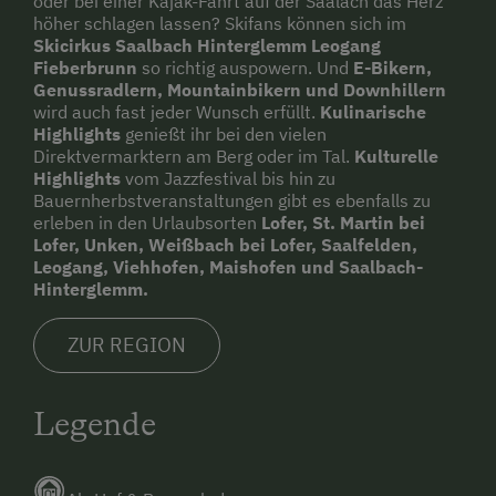
oder bei einer Kajak-Fahrt auf der Saalach das Herz
höher schlagen lassen? Skifans können sich im
Skicirkus Saalbach Hinterglemm Leogang
Fieberbrunn
so richtig auspowern. Und
E-Bikern,
Genussradlern, Mountainbikern und Downhillern
wird auch fast jeder Wunsch erfüllt.
Kulinarische
Highlights
genießt ihr bei den vielen
Direktvermarktern am Berg oder im Tal.
Kulturelle
Highlights
vom Jazzfestival bis hin zu
Bauernherbstveranstaltungen gibt es ebenfalls zu
erleben in den Urlaubsorten
Lofer, St. Martin bei
Lofer, Unken, Weißbach bei Lofer, Saalfelden,
Leogang, Viehhofen, Maishofen und Saalbach-
Hinterglemm.
ZUR REGION
Legende