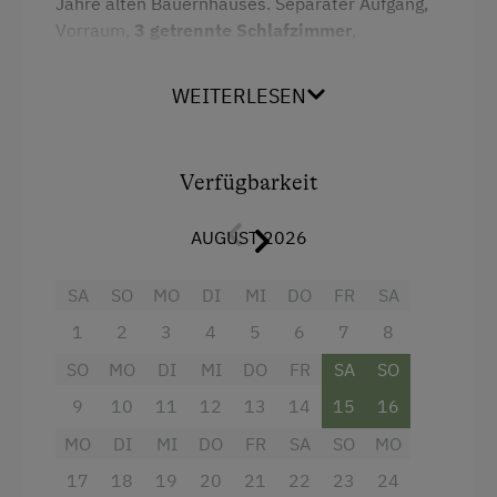
Jahre alten Bauernhauses. Separater Aufgang,
Badesee
Vorraum,
3 getrennte Schlafzimmer
,
Bergtouren
Wohnzimmer mit ausziehbarem Sofa,
Badezimmer mit WC.
Gemütliche Wohnküche
WEITERLESEN
Bogenschießen
mit Sitzecke und Balkon mit wunderschönem
Blick auf das Steinerne Meer. Radio, Fön, Kabel
Eislaufen
TV, Safe, Kaffeemaschine, Wasserkocher,
Eisstockschießen
Verfügbarkeit
Backofen. WLAN
Erlebniswanderung
AUGUST 2026
Ausstattung
Fahrradverleih
SA
SO
MO
DI
MI
DO
FR
SA
Fitnesscenter
Ausziehcouch
1
2
3
4
5
6
7
8
Freibad
Doppelbett (Kingsize)
SO
MO
DI
MI
DO
FR
SA
SO
Golf
Einzelbett
9
10
11
12
13
14
15
16
Jogging-Routen
MO
DI
MI
DO
FR
SA
SO
MO
Kegelbahn
17
18
19
20
21
22
23
24