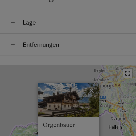
Urlaub für Familien
Familienfreundliche Unterkünfte
Lage
Lage im Grünen
Entfernungen
Bahnhof in 4 km
Bushaltestelle in 0.1 km
Ortszentrum in 3 km
×
Restaurant in 1 km
Schwimmbad in 4 km
See / Teich in 2 km
Örgenbauer
Skilift in 5 km