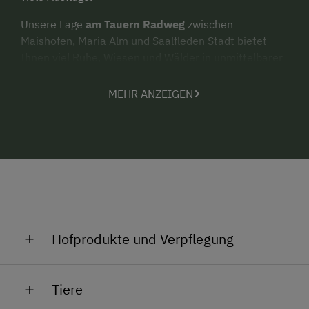
Unsere Lage
am Tauern Radweg
zwischen
Maishofen, Maria Alm und Saalfleden Stadt bietet
Ihnen viel Ruhe, Wiesen und Wälder in unmittelbarer
Umgebung.
MEHR ANZEIGEN
Unser Bagscht (
Obstgarten
) wartet mit seinem
Spielplatz
auf Sie und Ihre Familie. Trampolin, und
viele Spiele freuen sich von den Kindern erobert zu
werden. Grillen Sie in gemütlicher Atmosphäre und
schalten Sie einfach ab.
Im
Sommer
ist die
Saalfelden Leogang Card
im
Preis inbegriffen! Fahren Sie kostenlos mit der
Bergbahn, benützen Sie gratis das Schwimmbad in
Hofprodukte und Verpflegung
Saalfelden und kommen Sie in den Genuss der
Vergünstigungen die die Karteür Sie bereithält.
Obstler
Tiere
Birnenschnaps