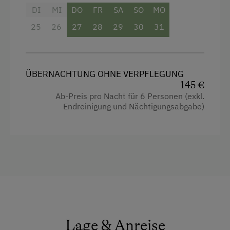
Klettern
DI
MI
DO
FR
SA
SO
MO
Kletterwald
25
26
27
28
29
30
31
Leihrodeln
Radwege
ÜBERNACHTUNG OHNE VERPFLEGUNG
Rodelbahn in der Nähe
145 €
Ab-Preis pro Nacht für 6 Personen (exkl.
Schneeschuhwanderung
Endreinigung und Nächtigungsabgabe)
Skifahren
Skilift
Sommerrodelbahn
Tennisplatz
Wandern
Lage & Anreise
Zusätzliche Ausstattungsmerkmale