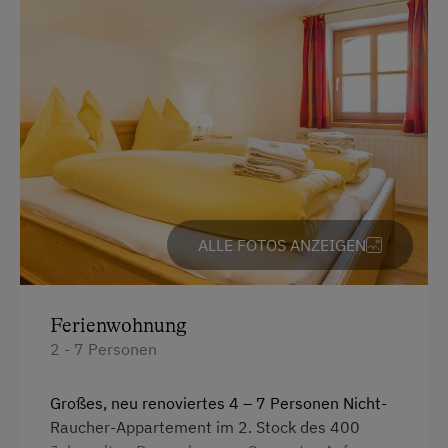
Kinderspielplatz
Spielzeug
Ausstattung der Wohneinheit
Bettwäsche vorhanden
Geschirr vorhanden
Geschirrspüler
ALLE FOTOS ANZEIGEN
Kaffeemaschine
Internet
Ferienwohnung
WiFi
2 - 7 Personen
Freizeitaktivitäten am Betrieb und in der
Großes, neu renoviertes 4 – 7 Personen Nicht-
Umgebung
Raucher-Appartement im 2. Stock des 400