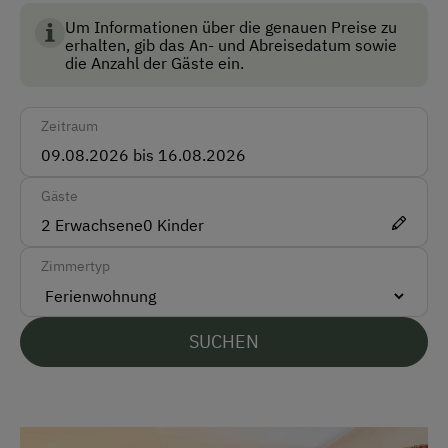
Landwirtschaft in Österreich und garantiert höchste
Standards für Umwelt, Tierwohl und
Um Informationen über die genauen Preise zu
Parken
erhalten, gib das An- und Abreisedatum sowie
Lebensmittelqualität.
die Anzahl der Gäste ein.
Kostenlose Parkplätze
Zeitraum
Am Betrieb
Ab-Hof-Verkauf
Gäste
Garten/Wiese
2
Erwachsene
0
Kinder
Hofeigene Produkte
Zimmertyp
Obstgarten
Kinder-Ausstattung
SUCHEN
Baby- und Kleinkinderausstattung
Kinder sind willkommen