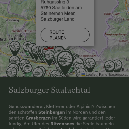
Ruhgassing 3
Loipe in 0.5 km
5760 Saalfelden am
Steinernen Meer,
Salzburger Land
ROUTE
PLANEN
Leaflet
|
Karte:
basemap.at
Salzburger Saalachtal
Genusswanderer, Kletterer oder Alpinist? Zwischen
den schroffen
Steinbergen
im Norden und den
sanften
Grasbergen
im Süden wird garantiert jeder
fündig. Am Ufer des
Ritzensees
die Seele baumeln