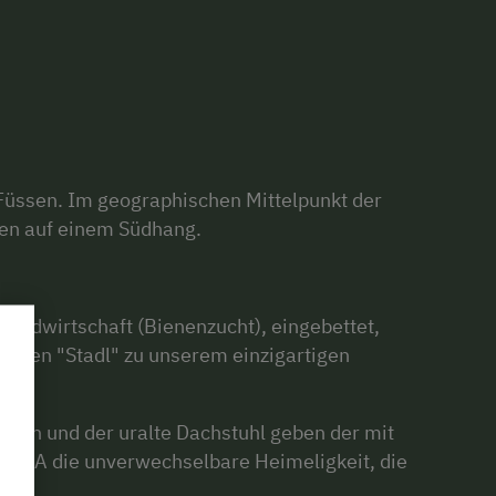
Füssen. Im geographischen Mittelpunkt der
gen auf einem Südhang.
Landwirtschaft (Bienenzucht), eingebettet,
 alten "Stadl" zu unserem einzigartigen
lken und der uralte Dachstuhl geben der mit
LIVIA die unverwechselbare Heimeligkeit, die
.