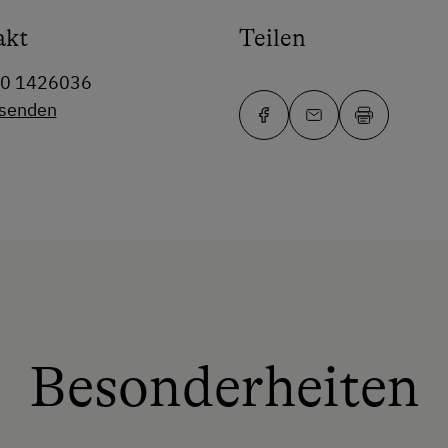
akt
Teilen
80 1426036
 senden
Besonderheiten