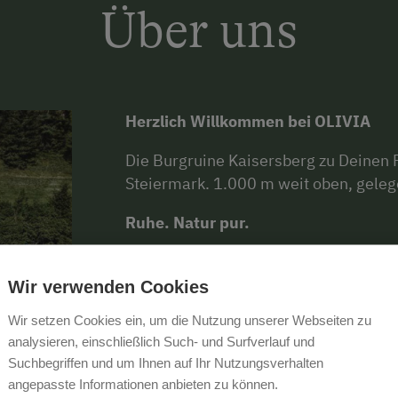
Über uns
Herzlich Willkommen bei OLIVIA
Die Burgruine Kaisersberg zu Deinen 
Steiermark. 1.000 m weit oben, gele
Ruhe. Natur pur.
In diese Umgebung und in eine kleine 
haben wir für Dich einen Jahrhunderte
Wir verwenden Cookies
Chalet OLIVIA umgebaut.
Wir setzen Cookies ein, um die Nutzung unserer Webseiten zu
analysieren, einschließlich Such- und Surfverlauf und
Die alten, von Hand behauenen Holzba
Suchbegriffen und um Ihnen auf Ihr Nutzungsverhalten
modernster Technik ausgestatteten O
angepasste Informationen anbieten zu können.
Du sofort beim Eintreten spüren wirst