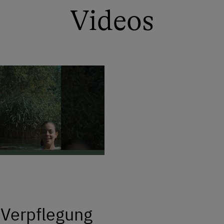
Endlose Wanderwege der Seckauer Alp
Videos
- mögen zu Fuss oder mit dem Mounta
Geniesse die Freiheit im Einklang mit 
 Verpflegung