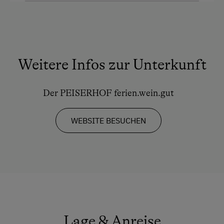
Handtücher
Kinderbett
Küche
Weitere Infos zur Unterkunft
Küchenausstattung
Kühlschrank
Der PEISERHOF ferien.wein.gut
Neubau
WEBSITE BESUCHEN
Doppelbett
Ausziehcouch
Lage & Anreise