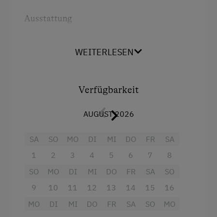
Ponyreiten
Ausstattung
Radwege
Radio
Reiten
WEITERLESEN
Dusche
Reithalle
Fernseher
Tennisplatz
Verfügbarkeit
Haarföhn
Tischtennis
Aussicht auf eine Berglandschaft
AUGUST 2026
Wandern
Klimaanlage
SA
SO
MO
DI
MI
DO
FR
SA
Wellnessangebote
Wlan
1
2
3
4
5
6
7
8
Außenschwimmbecken
Haupthaus
SO
MO
DI
MI
DO
FR
SA
SO
Dampfbad
Heizung
9
10
11
12
13
14
15
16
Infrarotkabine
Doppelbett
MO
DI
MI
DO
FR
SA
SO
MO
Pool