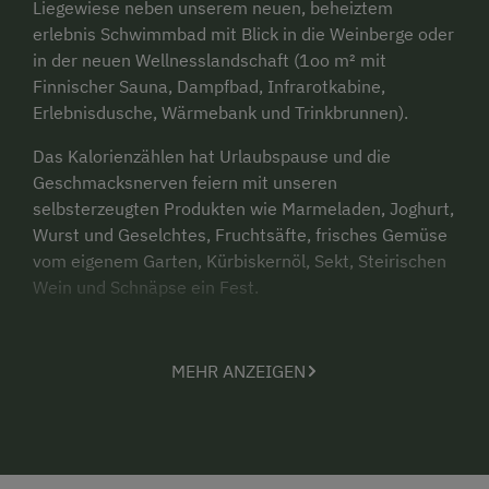
Liegewiese neben unserem neuen, beheiztem
erlebnis Schwimmbad mit Blick in die Weinberge oder
in der neuen Wellnesslandschaft (1oo m² mit
Finnischer Sauna, Dampfbad, Infrarotkabine,
Erlebnisdusche, Wärmebank und Trinkbrunnen).
Das Kalorienzählen hat Urlaubspause und die
Geschmacksnerven feiern mit unseren
selbsterzeugten Produkten wie Marmeladen, Joghurt,
Wurst und Geselchtes, Fruchtsäfte, frisches Gemüse
vom eigenem Garten, Kürbiskernöl, Sekt, Steirischen
Wein und Schnäpse ein Fest.
Man sitzt entweder auf der Terrasse und bewundert
die Landschaft oder erkundet sie beim Wandern oder
MEHR ANZEIGEN
Radfahren. Wanderwege und Radewege führen direkt
bei unserem Weingut vorbei.
Die Kinder genießen es zu Schwimmen, zu Toben, zu
Spielen, mit in den Stall zugehen um die Tier zu