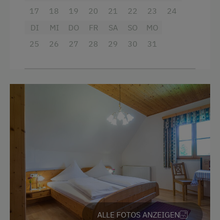
17
18
19
20
21
22
23
24
Balkon/Terrasse
DI
MI
DO
FR
SA
SO
MO
Dusche
25
26
27
28
29
30
31
Fernseher
Garten
Getränkeerwerb im Haus
Gitterbett
Haarföhn
Handtücher
Heizung
Kaffeemaschine
Kinderbett
ALLE FOTOS ANZEIGEN
Toaster