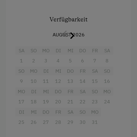
Inkludiert: Frei Benützung unsere beheizten
Erlebnisschwimmbad, Zweimalige Benützung
Verfügbarkeit
unseres neuen Wellnessbereiches.
AUGUST 2026
Ausstattung
SA
SO
MO
DI
MI
DO
FR
SA
4 Plattenherd
1
2
3
4
5
6
7
8
Radio
SO
MO
DI
MI
DO
FR
SA
SO
Aussicht auf eine Berglandschaft
9
10
11
12
13
14
15
16
Backofen
MO
DI
MI
DO
FR
SA
SO
MO
Balkon/Terrasse
17
18
19
20
21
22
23
24
Dusche
DI
MI
DO
FR
SA
SO
MO
Fernseher
25
26
27
28
29
30
31
Haarföhn