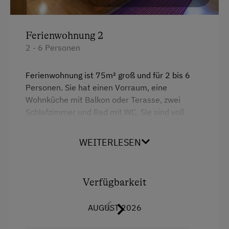
Küche
Ferienwohnung 2
Küchenausstattung
2 - 6 Personen
Kühlschrank
Wlan
Ferienwohnung ist 75m² groß und für 2 bis 6
Personen. Sie hat einen Vorraum, eine
Neubau
Wohnküche mit Balkon oder Terasse, zwei
Doppelbett
Schlafzimmer und Bad mit WC. Sie sind voll
ausgestattet (Geschirr, Bettwäsche,
Ausziehcouch
Handtücher, Radio & SAT-TV) und mit massiven
WEITERLESEN
Naturmöbel eingerichtet. Pro Woche Aufenthalt
sind folgende Leistungen Inkludiert: Frei
Benützung unsere beheizten
Verfügbarkeit
Erlebnisschwimmbad, Zweimalige Benützung
unseres neuen Wellnessbereiches.
AUGUST 2026