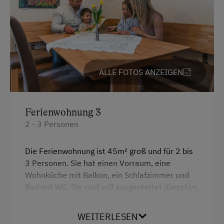
Handtücher
Heizung
Kaffeemaschine
Kinderbett
ALLE FOTOS ANZEIGEN
Toaster
Küche
Ferienwohnung 3
Küchenausstattung
2 - 3 Personen
Kühlschrank
Wlan
Die Ferienwohnung ist 45m² groß und für 2 bis
3 Personen. Sie hat einen Vorraum, eine
Neubau
Wohnküche mit Balkon, ein Schlafzimmer und
Doppelbett
Bad mit WC. Sie sind voll ausgestattet (Geschirr,
Bettwäsche, Handtücher, Radio & SAT-TV) und
Ausziehcouch
mit massiven Naturmöbel eingerichtet. Pro
WEITERLESEN
Einzelbett
Woche Aufenthalt sind folgende Leistungen