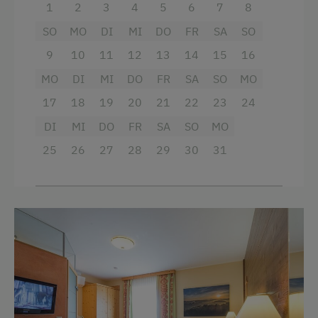
1
2
3
4
5
6
7
8
Wlan
Weinverkostung
SO
MO
DI
MI
DO
FR
SA
SO
Haupthaus
9
10
11
12
13
14
15
16
Kinder-Ausstattung
Doppelbett
MO
DI
MI
DO
FR
SA
SO
MO
Kinder sind willkommen
17
18
19
20
21
22
23
24
Kinderspielplatz
DI
MI
DO
FR
SA
SO
MO
Spielhaus
25
26
27
28
29
30
31
Spielzeug
Waldspielplatz
Ausstattung der Wohneinheit
Bettwäsche vorhanden
Brötchenservice