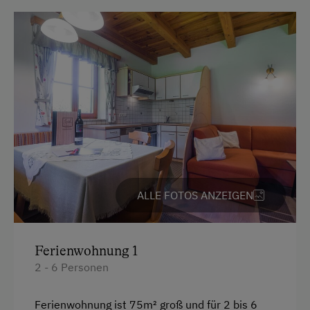
Heizung
Kaffeemaschine
Mikrowelle
Familienzimmer
Kochnische
Küchenausstattung
Kühlschrank
Wlan
ALLE FOTOS ANZEIGEN
Doppelbett (Kingsize)
Ferienwohnung 1
2 - 6 Personen
Ferienwohnung ist 75m² groß und für 2 bis 6