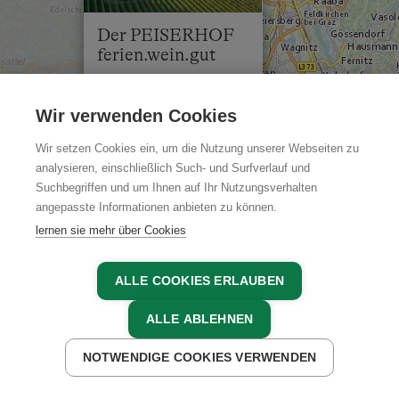
Loipe in 1.5 km
Zug nach Graz und steigen Sie um auf die Graz -
Der PEISERHOF
Köflacher Bahn und fahren Sie bis zur Endstadion
ferien.wein.gut
Wies - Eibiswald, und von dort holen wir Sie
selbstverständlich ab. (Bahnhof Wies zum Peiserhof
Haiden 50
sind es ca. 3 km).
8552 Wies/Eibiswald ,
Wir verwenden Cookies
Steiermark
Anfahrt mit dem Flugzeug
Wir setzen Cookies ein, um die Nutzung unserer Webseiten zu
Flughafen Wien Schwechat oder Graz Flughafen
ROUTE
analysieren, einschließlich Such- und Surfverlauf und
Thalerhof
PLANEN
Suchbegriffen und um Ihnen auf Ihr Nutzungsverhalten
angepasste Informationen anbieten zu können.
lernen sie mehr über Cookies
ALLE COOKIES ERLAUBEN
Leaflet
|
Karte:
basemap.at
ALLE ABLEHNEN
Südsteiermark
NOTWENDIGE COOKIES VERWENDEN
JETZT ANFRAGEN
JETZT BUCHEN