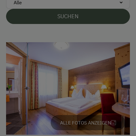
Check
SUCHEN
EC-Karte / Bankomatkarte (Maestro)
Mastercard/Eurocard
Visa
Überweisung / SEPA
Vor Ort gesprochene Sprachen
Deutsch
Englisch
Parken
Kostenlose Parkplätze
ALLE FOTOS ANZEIGEN
Motorradunterstellraum