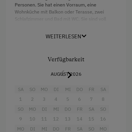
Personen. Sie hat einen Vorraum, eine
Wohnküche mit Balkon oder Terasse, zwei
Schlafzimmer und Bad mit WC. Sie sind voll
ausgestattet (Geschirr, Bettwäsche,
Handtücher, Radio & SAT-TV) und mit massiven
WEITERLESEN
Naturmöbel eingerichtet. Pro Woche Aufenthalt
sind folgende Leistungen Inkludiert: Frei
Benützung unsere beheizten
Verfügbarkeit
Erlebnisschwimmbad, Zweimalige Benützung
unseres neuen Wellnessbereiches.
AUGUST 2026
Ausstattung
SA
SO
MO
DI
MI
DO
FR
SA
4 Plattenherd
1
2
3
4
5
6
7
8
SO
MO
DI
MI
DO
FR
SA
SO
Radio
9
10
11
12
13
14
15
16
Aussicht auf eine Berglandschaft
MO
DI
MI
DO
FR
SA
SO
MO
Backofen