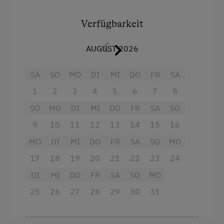
Teil der Weingarten-Suite sind außerdem eine
Zirbenstube, eine komplett ausgestattete
Verfügbarkeit
Kochnische, Sat-TV und Radio. Im Badezimmer
finden Sie einen Kosmetikspiegel und einen
AUGUST 2026
Haartrockner.
SA
SO
MO
DI
MI
DO
FR
SA
Ausstattung
1
2
3
4
5
6
7
8
Radio
SO
MO
DI
MI
DO
FR
SA
SO
Aussicht auf eine Berglandschaft
9
10
11
12
13
14
15
16
Balkon/Terrasse
MO
DI
MI
DO
FR
SA
SO
MO
17
Dusche
18
19
20
21
22
23
24
DI
MI
DO
FR
SA
SO
MO
Fernseher
25
26
27
28
29
30
31
Haarföhn
Handtücher