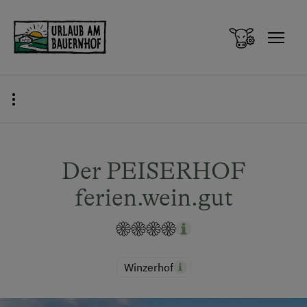
Zum Inhalt springen (Alt+0)
Zum Hauptmenü springen (Alt+1)
Der PEISERHOF
ferien.wein.gut
Winzerhof