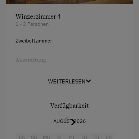
Am Schwimmteich
Winzerzimmer 4
Bäuerliches Handwerk
1 - 3 Personen
Mithilfe am Hof
Kulinarik / Genuss
Zweibettzimmer
Kulinarik zum Miterleben / In der Hofküche
Ausstattung
Ab Hofverkauf
Radio
Urlaub für Familien
WEITERLESEN
Aussicht auf eine Berglandschaft
Familienfreundliche Unterkünfte
Dusche
Urlaub zu zweit
Verfügbarkeit
Fernseher
Romantikurlaub zu zweit
Haarföhn
Flitterwochen am Bauernhof
AUGUST 2026
Klimaanlage
Gesundheitsurlaub
SA
SO
MO
DI
MI
DO
FR
SA