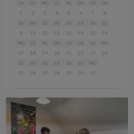
Ausstattung
SA
SO
MO
DI
MI
DO
FR
SA
4 Plattenherd
1
2
3
4
5
6
7
8
SO
MO
DI
MI
DO
FR
SA
SO
Radio
9
10
11
12
13
14
15
16
Aussicht auf eine Berglandschaft
MO
DI
MI
DO
FR
SA
SO
MO
Backofen
17
18
19
20
21
22
23
24
Balkon/Terrasse
DI
MI
DO
FR
SA
SO
MO
Dusche
25
26
27
28
29
30
31
Fernseher
Garten
Getränkeerwerb im Haus
Gitterbett
Haarföhn