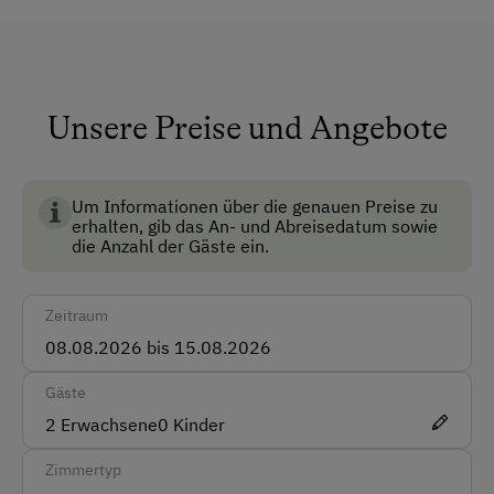
Dusche/Bad/WC
Keine Haustiere erlaubt
Nichtraucherzimmer
Unsere Preise und Angebote
Rezeption
Anfahrtsmöglichkeiten
Um Informationen über die genauen Preise zu
erhalten, gib das An- und Abreisedatum sowie
die Anzahl der Gäste ein.
Auto
Bus
Zeitraum
Taxi
Zug
Gäste
2
Erwachsene
0
Kinder
Akzeptierte Zahlungsmittel
Zimmertyp
Barzahlung