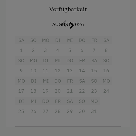
Internationale Küche
Verfügbarkeit
Fernseher
Ohne Verpflegung
Haarföhn
AUGUST 2026
Regionale Spezialitäten
Klimaanlage
Vinothek
SA
SO
MO
DI
MI
DO
FR
SA
Wlan
1
2
3
4
5
6
7
8
Österreichische Spezialitäten
Haupthaus
SO
MO
DI
MI
DO
FR
SA
SO
Übernachtung mit Frühstück
Heizung
9
10
11
12
13
14
15
16
Übernachtung mit Halbpension
Doppelbett
MO
DI
MI
DO
FR
SA
SO
MO
Service
17
18
19
20
21
22
23
24
DI
MI
DO
FR
SA
SO
MO
Kostenlose Zeitschriften in der Lobby
25
26
27
28
29
30
31
Transfer Bahnhof
Transfer Flughafen
Willkommensgetränk