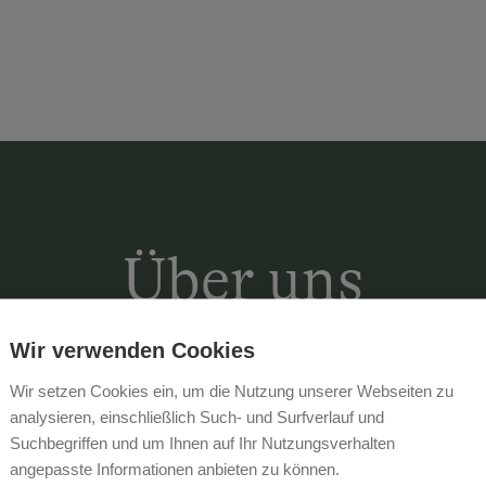
Über uns
Wir verwenden Cookies
Willkommen am Ferienhof Pemberger
Wir setzen Cookies ein, um die Nutzung unserer Webseiten zu
Natur Kärntens!
Einen Ort, an dem di
analysieren, einschließlich Such- und Surfverlauf und
Suchbegriffen und um Ihnen auf Ihr Nutzungsverhalten
trifft. Seit 1998 verwöhnen wir unser
angepasste Informationen anbieten zu können.
Urlaubserlebnis, umgeben von der at