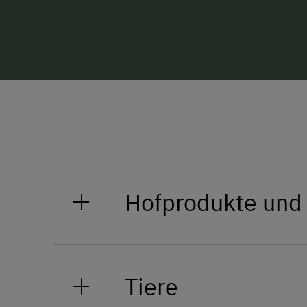
Hofprodukte und
Genießen Sie unsere frische He
hochwertige Heumilch direkt vo
Tiere
selbst unter fachmännischer Anl
Erlebnis für die ganze Familie!