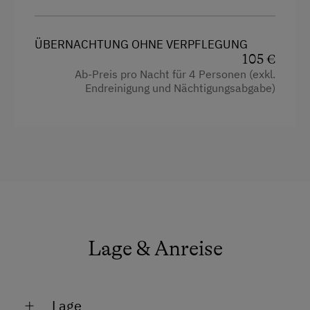
Ausstattung
Radio
ÜBERNACHTUNG OHNE VERPFLEGUNG
Aussicht auf eine Berglandschaft
105 €
Ab-Preis pro Nacht für 4 Personen (exkl.
Balkon/Terrasse
Endreinigung und Nächtigungsabgabe)
Dusche
Handtücher
Küche
Kühlschrank
Altbau
Doppelbett (Kingsize)
Lage & Anreise
Ausziehcouch
Lage