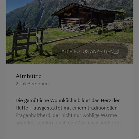
Ausstattung der Wohneinheit
Bettwäsche vorhanden
Geschirr vorhanden
Kaffeemaschine
Terrasse
ALLE FOTOS ANZEIGEN
Verpflegung
Almhütte
Ohne Verpflegung
2 - 6 Personen
Die gemütliche Wohnküche bildet das Herz der
Hütte – ausgestattet mit einem traditionellen
Etagenholzherd, der nicht nur wohlige Wärme
spendet, sondern auch das Warmwasser liefert.
Zusätzlich gibt es einen praktischen Elektroherd
mit zwei Platten, eine Kaffeemaschine sowie