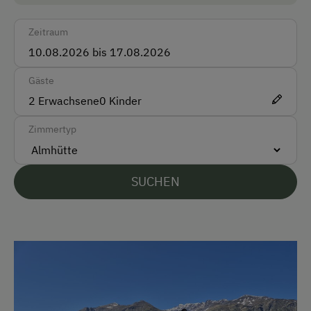
Deutsch
Zeitraum
Englisch
Gäste
Parken
2
Erwachsene
0
Kinder
Kostenlose Parkplätze
Zimmertyp
Unterkunftsart
SUCHEN
Almhüttenvermietung
Klassische Almhütte
Kinder-Ausstattung
Kinder sind willkommen