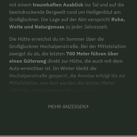
mit einem
traumhaften Ausblick
ins Tal und auf die
beeindruckende Bergwelt rund um Heiligenblut am
Großglockner. Die Lage auf der Alm verspricht
Ruhe,
Weite und Naturgenuss
zu jeder Jahreszeit.
Die Hütte erreichst du im Sommer über die
Großglockner Hochalpenstraße. Bei der Mittelstation
zweigst du ab, die letzten
700 Meter führen über
einen Güterweg
direkt zur Hütte, die auch mit dem
Auto erreichbar ist. Im Winter bleibt die
Hochalpenstraße gesperrt, die Anreise erfolgt bis zur
Mittelstation, von dort werden die letzten Meter
inklusive Gepäcktransport
organisiert.
Die ehemalige Sennhütte wurde mit viel Liebe zum
MEHR ANZEIGEN
Detail und handwerklichem Geschick
hochwertig
renoviert
und verbindet heute
traditionellen
Charme mit gemütlichem Komfort
. Im Inneren
erwartet dich eine einladende Wohnküche mit