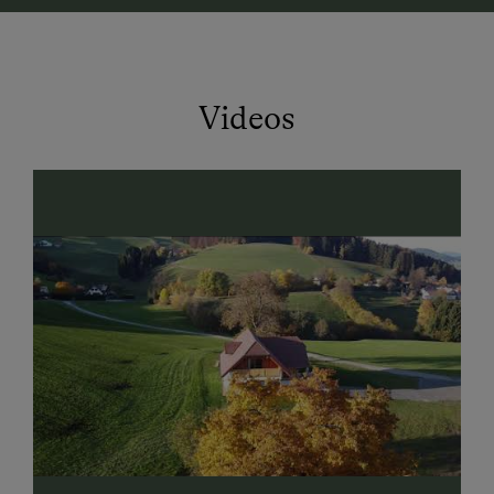
errichtet und strahlt eine angenehme Wärme aus.
Direkt vom Hof führen Wanderwege zum Kesselfall,
zur Lurgrotte oder nach Peggau. Besonders
Videos
empfehlenswert ist eine Wanderung auf den
Schöckel, von wo Sie einen wunderbaren Ausblick auf
Graz, in die Südoststeiermark und auf das Grazer
Bergland haben. Graz mit seiner Altstadt und das
Freilichtmuseum in Stübing sollten Sie sich nicht
entgehen lassen.
Da unser Hof trotz seiner ruhigen Lage nur 2
Autominuten von Semriach entfernt ist, befinden sich
das Freibad, Einkaufsmöglichkeiten und Gasthöfe in
unmittelbarer Nähe.