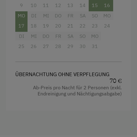
Almausflüge
9
10
11
12
13
14
15
16
Balkon/Terrasse
MO
DI
MI
DO
FR
SA
SO
MO
Almwandern
Dusche
17
18
19
20
21
22
23
24
Bergtouren
Fernseher
DI
MI
DO
FR
SA
SO
MO
Bogenschießen
Gitterbett
25
26
27
28
29
30
31
Eislaufen
Haarföhn
Eisstockschießen
Handtücher
Fahrradverleih
ÜBERNACHTUNG OHNE VERPFLEGUNG
Heizung
70 €
Fitnesscenter
Ab-Preis pro Nacht für 2 Personen (exkl.
Kinderbett
Endreinigung und Nächtigungsabgabe)
Freibad
Mikrowelle
Nordic Walking
Toilette
Radwege
Kochnische
Reiten
Küche