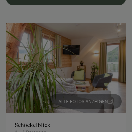
Hausgarten
Hofeigene Produkte
Mithilfe am Hof
Kinder-Ausstattung
Kinder sind willkommen
Kinderspielplatz
Spielzeug
Ausstattung der Wohneinheit
ALLE FOTOS ANZEIGEN
Bettwäsche vorhanden
Geschirr vorhanden
Gästeküche
Schöckelblick
1 - 4 Personen