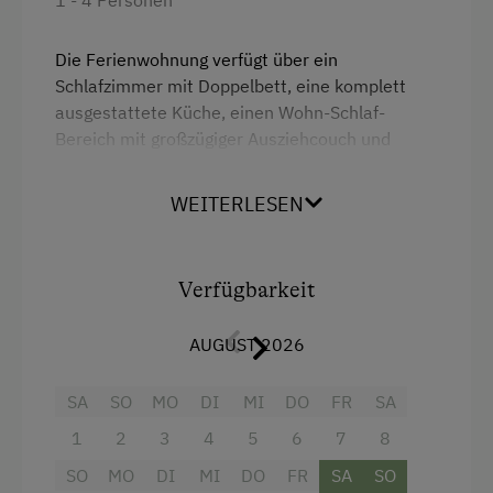
Holzterrasse
Kaffeemaschine
Die Ferienwohnung verfügt über ein
Schlafzimmer mit Doppelbett, eine komplett
Mikrowelle
ausgestattete Küche, einen Wohn-Schlaf-
Geschirrspüler
Bereich mit großzügiger Ausziehcouch und
Terrasse.
Terrasse
WEITERLESEN
Die Wohnung ist gemütlich und modern mit
Verpflegung
Vollholzmöbeln ausgestattet und bietet Ihnen
allen Komfort für einen angenehmen Aufenthalt.
Ohne Verpflegung
Bad und WC sind getrennt.
Verfügbarkeit
Internet
AUGUST 2026
Ausstattung
WiFi
SA
Radio
SO
MO
DI
MI
DO
FR
SA
1
2
3
4
5
6
7
8
Aussicht auf eine Berglandschaft
Freizeitaktivitäten am Betrieb und in der
Umgebung
SO
MO
DI
MI
DO
FR
SA
SO
Backofen