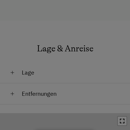
Lage & Anreise
Lage
Lage im Grünen
Entfernungen
Bahnhof in 10 km
Bushaltestelle in 1 km
Ortszentrum in 2 km