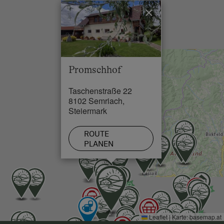
×
Restaurant in 2 km
Schwimmbad in 2.5 km
See / Teich in 15 km
Promschhof
Skilift in 30 km
Taschenstraße 22
Loipe in 30 km
8102 Semriach,
Steiermark
ROUTE
PLANEN
Leaflet
|
Karte:
basemap.at