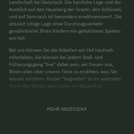
Landschaft bei Semriach. Die herrliche Lage und der
Ausblick auf den Hausberg der Grazer, den Schöckel,
und auf Semriach ist besonders erwähnenswert. Die
absolut ruhige Lage ohne Durchzugsverkehr
gewährleistet Ihren Kindern ein gefahrloses Spielen
am Hof.
Bei uns können Sie die Arbeiten am Hof hautnah
miterleben. Sie können bei jedem Stall- und
Fütterungsgang "live" dabei sein, wir freuen uns,
Ihnen alles über unsere Tiere zu erzählen, was Sie
wissen möchten. Kinder "begreifen" so im wahrsten
Sinne des Wortes das Leben am Bauernhof.
Von der Terrasse der voll ausgestatteten Wohnung
überblicken Sie das Geschehen am Hof und den
MEHR ANZEIGEN
Kinderspielplatz.
Das 85 m² große Ferienhaus in traumhafter Lage
bietet Platz für bis zu 6 Personen. Es ist komplett neu