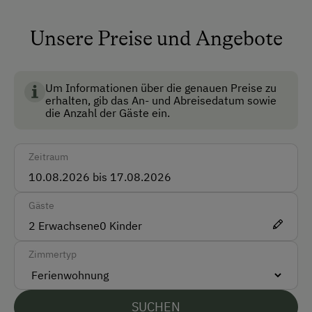
Barzahlung
Unsere Preise und Angebote
Vor Ort gesprochene Sprachen
Deutsch
Um Informationen über die genauen Preise zu
erhalten, gib das An- und Abreisedatum sowie
Englisch
die Anzahl der Gäste ein.
Parken
Zeitraum
Kostenlose Parkplätze
Überdachter Parkplatz
Gäste
2
Erwachsene
0
Kinder
Am Betrieb
Zimmertyp
Familienanschluss
Garten/Wiese
SUCHEN