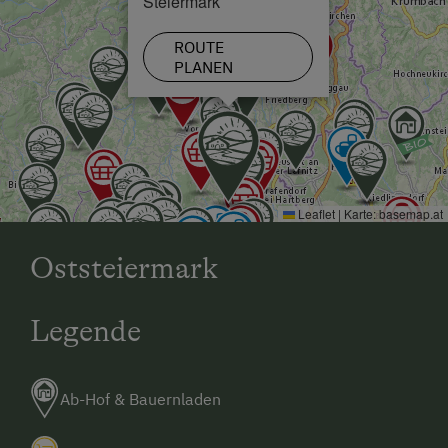
Steiermark
ROUTE
PLANEN
Leaflet
|
Karte:
basemap.at
Oststeiermark
Legende
Ab-Hof & Bauernladen