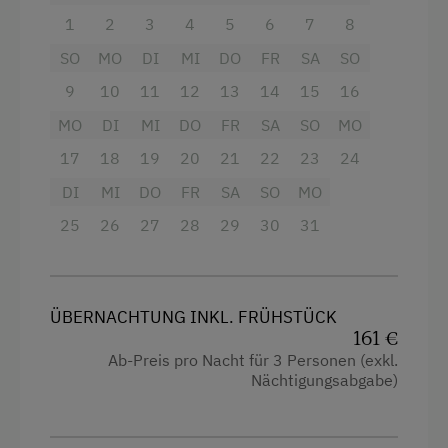
Einzelbett
1
2
3
4
5
6
7
8
SO
MO
DI
MI
DO
FR
SA
SO
9
10
11
12
13
14
15
16
MO
DI
MI
DO
FR
SA
SO
MO
17
18
19
20
21
22
23
24
DI
MI
DO
FR
SA
SO
MO
25
26
27
28
29
30
31
ÜBERNACHTUNG INKL. FRÜHSTÜCK
161 €
Ab-Preis pro Nacht für 3 Personen (exkl.
Nächtigungsabgabe)