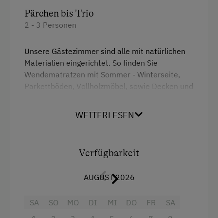
Pärchen bis Trio
2 - 3 Personen
Unsere Gästezimmer sind alle mit natürlichen
Materialien eingerichtet. So finden Sie
Wendematratzen mit Sommer - Winterseite,
Parkettböden, Vollholzmöbel, sowie Decken und
Pölster hergestellt aus der Schur unserer
hofeigenen Schafe.
WEITERLESEN
Ausstattung
Verfügbarkeit
Balkon/Terrasse
AUGUST 2026
Doppelbett (Kingsize)
Einzelbett
SA
SO
MO
DI
MI
DO
FR
SA