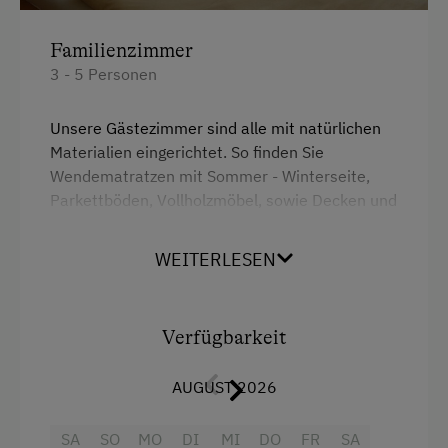
Familienzimmer
3 - 5 Personen
Unsere Gästezimmer sind alle mit natürlichen
Materialien eingerichtet. So finden Sie
Wendematratzen mit Sommer - Winterseite,
Parkettböden, Vollholzmöbel, sowie Decken und
Pölster hergestellt aus der Schur unserer
hofeigenen Schafe.
WEITERLESEN
Ausstattung
Verfügbarkeit
Balkon/Terrasse
AUGUST 2026
Doppelbett (Kingsize)
Ausziehcouch
SA
SO
MO
DI
MI
DO
FR
SA