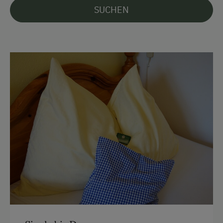
SUCHEN
Kostenlose Parkplätze
Am Betrieb
Ab-Hof-Verkauf
Garten/Wiese
Hofeigene Produkte
Kinder-Ausstattung
Baby- und Kleinkinderausstattung
Kinder sind willkommen
Kinderspielplatz
Spielzeug
Spielzimmer