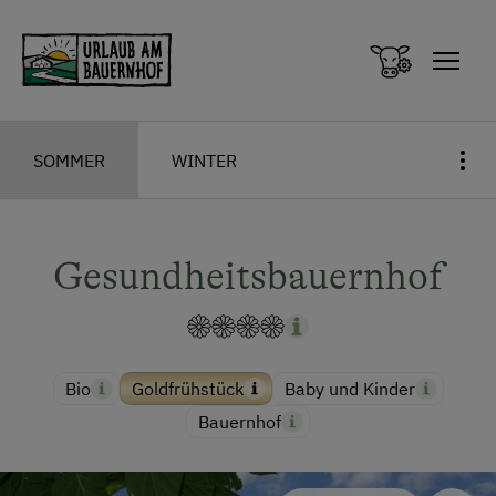
Zum Inhalt springen (Alt+0)
Zum Hauptmenü springen (Alt+1)
SOMMER
WINTER
Gesundheitsbauernhof
Bio
Goldfrühstück
Baby und Kinder
Bauernhof