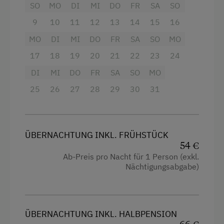
SO
MO
DI
MI
DO
FR
SA
SO
Service
9
10
11
12
13
14
15
16
Transfer Bahnhof
MO
DI
MI
DO
FR
SA
SO
MO
17
18
19
20
21
22
23
24
Internet
DI
MI
DO
FR
SA
SO
MO
WiFi
25
26
27
28
29
30
31
Freizeitaktivitäten am Betrieb und in der
Umgebung
ÜBERNACHTUNG INKL. FRÜHSTÜCK
Badesee
54 €
Ab-Preis pro Nacht für 1 Person (exkl.
Freibad
Nächtigungsabgabe)
Geführte Wanderungen
Liegewiese
Tischtennis
ÜBERNACHTUNG INKL. HALBPENSION