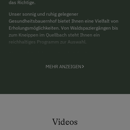
das Richtige.
Unser sonnig und ruhig gelegener
Gesundheitsbauernhof bietet Ihnen eine Vielfalt von
Erholungsmöglichkeiten. Von Waldspaziergängen bis
zum Kneippen im Quellbach steht Ihnen ein
reichhaltiges Programm zur Auswahl.
Abgerundet wird unser Angebot durch eine
ausgewogene Palette frischer Produkte aus
MEHR ANZEIGEN
biologisch einwandfreiem Landbau.
Videos