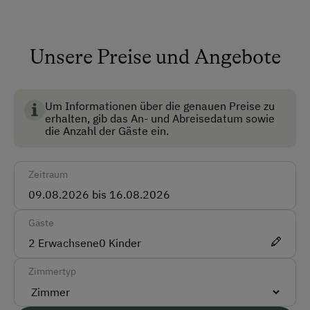
Anfahrtsmöglichkeiten
Unsere Preise und Angebote
Auto
BIO AUSTRIA steht für kontrolliert biologische
Bus
Landwirtschaft in Österreich und garantiert höchste
Standards für Umwelt, Tierwohl und
Um Informationen über die genauen Preise zu
Zug
erhalten, gib das An- und Abreisedatum sowie
Lebensmittelqualität.
die Anzahl der Gäste ein.
Akzeptierte Zahlungsmittel
Barzahlung
Zeitraum
Vor Ort gesprochene Sprachen
Gäste
Deutsch
2
Erwachsene
0
Kinder
Englisch
Zimmertyp
Parken