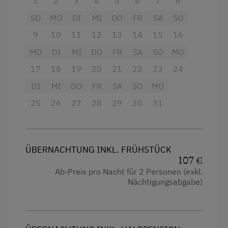
1
2
3
4
5
6
7
8
SO
MO
DI
MI
DO
FR
SA
SO
9
10
11
12
13
14
15
16
MO
DI
MI
DO
FR
SA
SO
MO
17
18
19
20
21
22
23
24
DI
MI
DO
FR
SA
SO
MO
25
26
27
28
29
30
31
ÜBERNACHTUNG INKL. FRÜHSTÜCK
107 €
Ab-Preis pro Nacht für 2 Personen (exkl.
Nächtigungsabgabe)