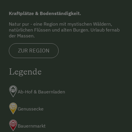
Wandern
Die nächste Verpflegungsmöglichkeit
Kraftplätze & Bodenständigkeit.
(Gasthaus, Supermarkt, Hofladen) ist 2 km
Reiten
entfernt.
Natur pur - eine Region mit mystischen Wäldern,
Ponyreiten
natürlichen Flüssen und alten Burgen. Urlaub fernab
Sie können bei uns Fahrräder ausleihen.
der Massen.
Badeurlaub
Mithilfe am Hof
ZUR REGION
Aktivurlaub Winter
Legende
Skifahren
Sanfter Winter
Langlaufen
Ab-Hof & Bauernladen
Kulinarik / Genuss
Genussecke
Kräutererlebnis
Urlaub für Familien
Bauernmarkt