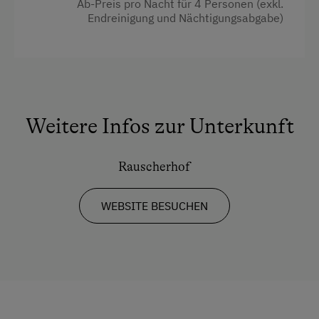
Küche
Ab-Preis pro Nacht für 4 Personen (exkl.
Endreinigung und Nächtigungsabgabe)
Service
Küchenausstattung
Transfer Bahnhof
Kühlschrank
Neubau
Internet
Doppelbett (Kingsize)
Kostenloses Internet
Weitere Infos zur Unterkunft
Einzelbett
WiFi
Rauscherhof
Freizeitaktivitäten am Betrieb und in der
Umgebung
WEBSITE BESUCHEN
Badesee
Barrierefreier Wanderweg
Donauradweg
E-Bike-Verleih