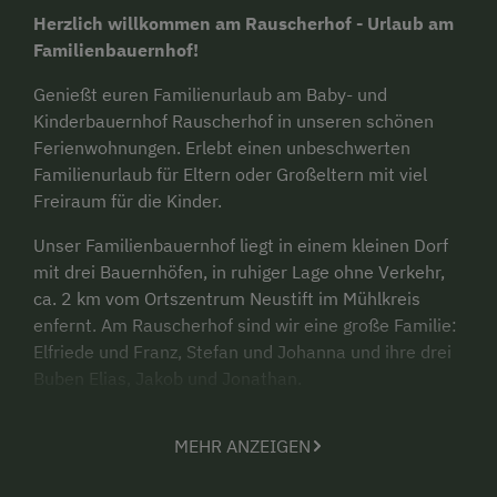
Herzlich willkommen am Rauscherhof - Urlaub am
Familienbauernhof!
Genießt euren Familienurlaub am Baby- und
Kinderbauernhof Rauscherhof in unseren schönen
Ferienwohnungen. Erlebt einen unbeschwerten
Familienurlaub für Eltern oder Großeltern mit viel
Freiraum für die Kinder.
Unser Familienbauernhof liegt in einem kleinen Dorf
mit drei Bauernhöfen, in ruhiger Lage ohne Verkehr,
ca. 2 km vom Ortszentrum Neustift im Mühlkreis
enfernt. Am Rauscherhof sind wir eine große Familie:
Elfriede und Franz, Stefan und Johanna und ihre drei
Buben Elias, Jakob und Jonathan.
Viele Aktivitäten erwarten dich auf unserem
MEHR ANZEIGEN
spezialisierten Baby- und Kinderbauernhof!
Die naturnahe Produktion von Lebensmitteln kannst