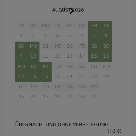
Ausstattung
AUGUST 2026
Brötchenservice
4 Plattenherd
E-Herd
Backofen
SA
SO
MO
DI
MI
DO
FR
SA
Geschirr vorhanden
1
2
3
4
5
6
7
8
Balkon/Terrasse
Geschirrspüler
SO
MO
DI
MI
DO
FR
SA
SO
Dusche
Kaffeemaschine
9
10
11
12
13
14
15
16
Fernseher
Mikrowelle
MO
DI
MI
DO
FR
SA
SO
MO
Garten
17
18
19
20
21
22
23
24
Trockenraum
Handtücher
DI
MI
DO
FR
SA
SO
MO
Waschmaschine
Kinderbett
25
26
27
28
29
30
31
Zentralheizung
Mikrowelle
Toaster
Verpflegung
ÜBERNACHTUNG OHNE VERPFLEGUNG
Wasserkocher
Ohne Verpflegung
112 €