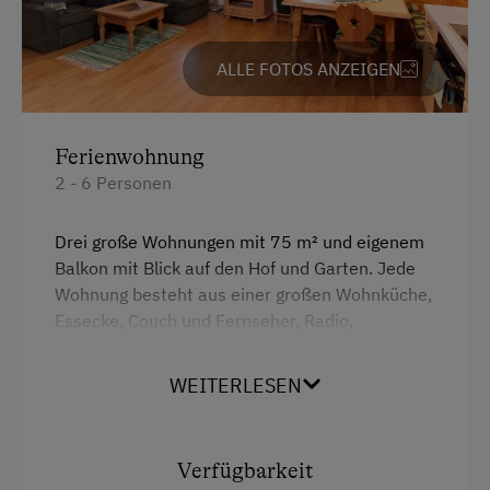
Stallbekleidung
ALLE FOTOS ANZEIGEN
Traktorfahrten
Kinder-Ausstattung
Ferienwohnung
Baby- und Kleinkinderausstattung
2 - 6 Personen
Kinder sind willkommen
Drei große Wohnungen mit 75 m² und eigenem
Kinderprogramme
Balkon mit Blick auf den Hof und Garten. Jede
Wohnung besteht aus einer großen Wohnküche,
Kinderspielplatz
Essecke, Couch und Fernseher, Radio,
Spielhaus
gratis WLAN - Internetzugang, 2 Doppelzimmern
mit Doppelbett, Badezimmer und WC. Auf
Spielzeug
WEITERLESEN
Wunsch besteht die Möglichkeit auf ein
Gitterbett, Hochstuhl, Wickelauflage, Babyfon,...
Ausstattung der Wohneinheit
Verfügbarkeit
Bettwäsche vorhanden