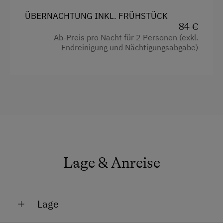
Reinigungsausstattung in der Wohnung
ÜBERNACHTUNG INKL. FRÜHSTÜCK
Wasserkocher
84 €
Ab-Preis pro Nacht für 2 Personen (exkl.
Küche
Endreinigung und Nächtigungsabgabe)
Küchenausstattung
Kühlschrank
Wlan
Neubau
Heizung
Toaster
Lage & Anreise
Toilette
Geschirrspüler
Lage
Bettwäsche