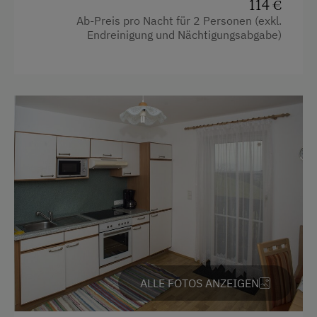
114 €
Wasserkocher
Trockenraum
Ab-Preis pro Nacht für 2 Personen (exkl.
Endreinigung und Nächtigungsabgabe)
Küche
Waschmaschine
Küchenausstattung
Zentralheizung
Kühlschrank
Verpflegung
Wlan
Frühstück vom Buffett
Neubau
Regionale Spezialitäten
Heizung
eigene Trinkwasserquelle
Toaster
Übernachtung mit Frühstück
Toilette
Geschirrspüler
Service
Haustiere erlaubt
Transfer Bahnhof
ALLE FOTOS ANZEIGEN
Doppelbett
Willkommensgetränk