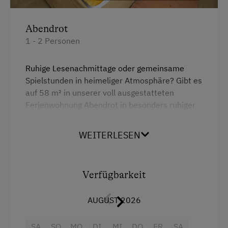
Bettwäsche
Abendrot
Doppelbett
1 - 2 Personen
Einzelbett
Ruhige Lesenachmittage oder gemeinsame
Spielstunden in heimeliger Atmosphäre? Gibt es
auf 58 m² in unserer voll ausgestatteten
Ferienwohnung Abendrot in besonders ruhiger
Lage.
WEITERLESEN
Ein großes Schlafzimmer, Wohnküche, kleines
Zusatzzimmer, Bad und WC getrennt, bietet
Alles, was das Herz begehrt.
Verfügbarkeit
Ausstattung
AUGUST 2026
4 Plattenherd
SA
SO
MO
DI
MI
DO
FR
SA