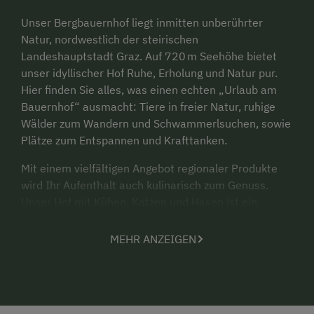
Unser Bergbauernhof liegt inmitten unberührter
Natur, nordwestlich der steirischen
Landeshauptstadt Graz. Auf 720 m Seehöhe bietet
unser idyllischer Hof Ruhe, Erholung und Natur pur.
Hier finden Sie alles, was einen echten „Urlaub am
Bauernhof“ ausmacht: Tiere in freier Natur, ruhige
Wälder zum Wandern und Schwammerlsuchen, sowie
Plätze zum Entspannen und Krafttanken.
Mit einem vielfältigen Angebot regionaler Produkte
wird Ihr Aufenthalt auch kulinarisch zum Genuss.
Unser Hof mit Kühen, Katzen und Hasen ist ein
wahres Kinderparadies – der liebevoll gestaltete
Spielplatz lädt zum Toben ein. Werden Sie Teil des
MEHR ANZEIGEN
bäuerlichen Alltags: helfen Sie beim Heuen, Füttern,
Eierholen oder erleben Sie die Arbeit mit unseren
Tieren hautnah.