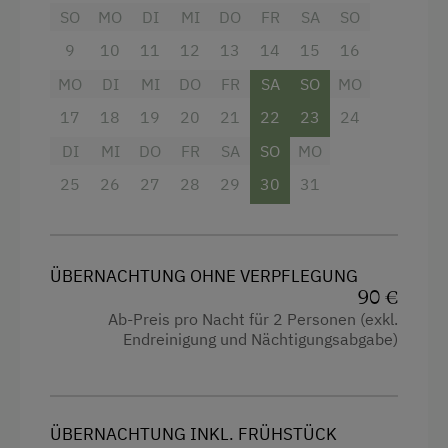
Spielzeug
SO
MO
DI
MI
DO
FR
SA
SO
Backofen
Spielzimmer
9
10
11
12
13
14
15
16
Balkon/Terrasse
Waldspielplatz
MO
DI
MI
DO
FR
SA
SO
MO
Dusche
17
18
19
20
21
22
23
24
Ausstattung der Wohneinheit
Fernseher
DI
MI
DO
FR
SA
SO
MO
Garten
Bettwäsche vorhanden
25
26
27
28
29
30
31
Gitterbett
E-Herd
Haarföhn
Ferienwohnung mit Frühstück
ÜBERNACHTUNG OHNE VERPFLEGUNG
Handtücher
Geschirr vorhanden
90 €
Kaffeemaschine
Ab-Preis pro Nacht für 2 Personen (exkl.
Geschirrspüler
Endreinigung und Nächtigungsabgabe)
Kinderbett
Kaffeemaschine
Mikrowelle
Mikrowelle
Reinigungsausstattung in der Wohnung
Terrasse
ÜBERNACHTUNG INKL. FRÜHSTÜCK