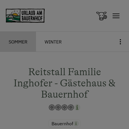
Zum Inhalt springen (Alt+0)
Zum Hauptmenü springen (Alt+1)
SOMMER
WINTER
Reitstall Familie
Inghofer - Gästehaus &
Bauernhof
Bauernhof