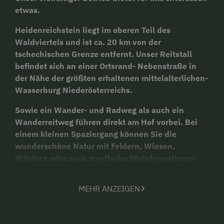
etwas.
Heidenreichstein liegt im oberen Teil des
Waldviertels und ist ca. 20 km von der
tschechischen Grenze entfernt. Unser Reitstall
befindet sich an einer Ortsrand- Nebenstraße in
der Nähe der größten erhaltenen mittelalterlichen-
Wasserburg Niederösterreichs.
Sowie ein Wander- und Radweg als auch ein
Wanderreitweg führen direkt am Hof vorbei. Bei
einem kleinen Spaziergang können Sie die
wunderschöne Natur mit Feldern, Wiesen,
Wäldern oder auch mystische Steinformationen
bewundern.
MEHR ANZEIGEN
In unserem Stall stehen 21 Warmblutpferde und 2
Ponys.
Ein
Wellnessbereich
mit Sauna, Dampfbad und