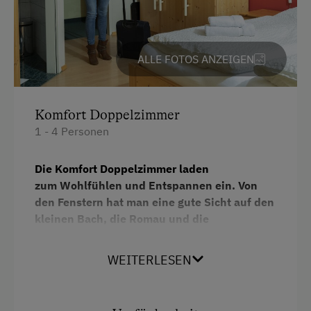
ALLE FOTOS ANZEIGEN
Komfort Doppelzimmer
1 - 4 Personen
Die Komfort Doppelzimmer laden
zum Wohlfühlen und Entspannen ein. Von
den Fenstern hat man eine gute Sicht auf den
kleinen Bach, die Romau und die
Pferdekoppel vom Haus gegenüber.
WEITERLESEN
Ausstattung:
Dusche/WC, Fön, Flachbild-SAT-
TV, teilweise Minikühlschrank, Safe und
kostenloses WLAN