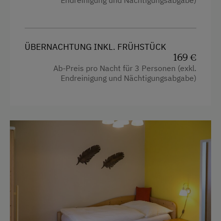
Toaster
Umgebung
Toilette
Badesee
Wasserkocher
Diskothek
ÜBERNACHTUNG INKL. FRÜHSTÜCK
169 €
Kochnische
E-Bike-Verleih
Ab-Preis pro Nacht für 3 Personen (exkl.
Küche
Endreinigung und Nächtigungsabgabe)
Einstellmöglichkeit für Gastpferde
Küchenausstattung
Fahrradverleih
Kühlschrank
Fitnesscenter
Wlan
Golf
Altbau
Natur- u. Landschaftsführer
Dependance
Naturpark
Haupthaus
Nordic Walking
Doppelbett (Kingsize)
Radwege