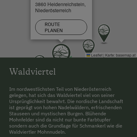
Ende - Straße E 14 bis Freistadt - Straße A38 bis
3860 Heidenreichstein,
Karlstift - Straße A41 bis Schrems - Straße A80 bis
Niederösterreich
Heidenreichstein
ROUTE
PLANEN
Anfahrt mit dem Zug
bis Gmünd mit Bahn, ab Gmünd mit Postautobus bis
Heidenreichstein, Auskunft über Fahrzeiten der
Busse: Tel.: +43 (0) 810 222 333 oder www.oebb.at
Leaflet
|
Karte:
basemap.at
Wien - mit dem
Postbus oder Frank Bus
direkt nach
Waldviertel
Heidenreichstein.
Linz -
Postbus
nach 3950 Gmünd.
Im nordwestlichsten Teil von Niederösterreich
gelegen, hat sich das Waldviertel viel von seiner
Egal wie Sie anreisen - Wir holen Sie gerne ab!
Ursprünglichkeit bewahrt. Die nordische Landschaft
ist geprägt von hohen Nadelwäldern, erfrischenden
Stauseen und mystischen Burgen. Blühende
Mohnfelder sind da nicht nur bunte Farbtupfer
sondern auch die Grundlage für Schmankerl wie die
Waldviertler Mohnnudeln.