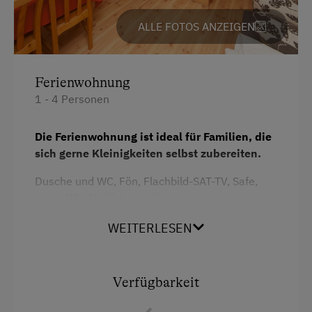
Kinderspielplatz
ALLE FOTOS ANZEIGEN
Spielzeug
Spielzimmer
Ferienwohnung
Ausstattung der Wohneinheit
1 - 4 Personen
Bettwäsche vorhanden
Die Ferienwohnung ist ideal für Familien, die
Brötchenservice
sich gerne Kleinigkeiten selbst zubereiten.
Ferienwohnung ebenerdig
Dusche und WC, Fön, Flachbild-SAT-TV, Safe,
gratis WLAN, Küchenzeile mit
Ferienwohnung mit Frühstück
Geschirrspüler, Bettwäsche, Hand- u.
Geschirr vorhanden
WEITERLESEN
Badetücher, separater Eingang vom Innenhof,
Zusatzbett auf Anfrage möglich
Gästeküche
Kaffeemaschine
Verfügbarkeit
Ausstattung
Mikrowelle