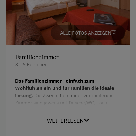
ALLE FOTOS ANZEIGEN
Familienzimmer
3 - 6 Personen
Das Familienzimmer - einfach zum
Wohlfühlen ein und für Familien die ideale
Lösung.
Die Zwei mit einander verbundenen
Zimmer sind jeweils mit Dusche/WC, Fön u.
Flachbild-SAT-TV und kostenlosem WLAN
ausgestattet. Somit haben Eltern und die Kinder
WEITERLESEN
ihren eigenen Bereich und fühlen sich wie zu
Hause. Ein Minikühlschrank und Safes sind