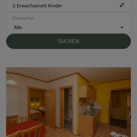
2
Erwachsene
0
Kinder
Deutsch
Zimmertyp
Parken
Kostenlose Parkplätze
SUCHEN
Am Betrieb
Ab-Hof-Verkauf
Bauernstube
Pirschgang
Traktorfahrten
Kinder-Ausstattung
Kinder sind willkommen