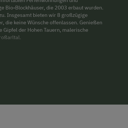
komfortablen Ferienwohnungen und
ge Bio-Blockhäuser, die 2003 erbaut wurden.
u. Insgesamt bieten wir 8 großzügige
, die keine Wünsche offenlassen. Genießen
e Gipfel der Hohen Tauern, malerische
oßarltal.
zugsverkehr und auf einer nebelfreien
ereben zum idealen Ort für eine entspannte
Bergluft genießen und Ihre Sinne verwöhnen
nem unvergesslichen Erlebnis, das Ihnen innere
hlreiche Aktivitäten: Ein eigener Reitplatz mit
 September für abwechslungsreiche Momente.