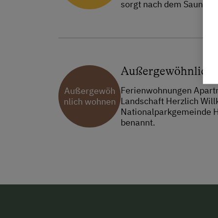
sorgt nach dem Saunagan
Außergewöhnlich
Ferienwohnungen Apartmen
Außergewöh
Landschaft Herzlich Wil
nlich wohnen
Nationalparkgemeinde H
benannt.