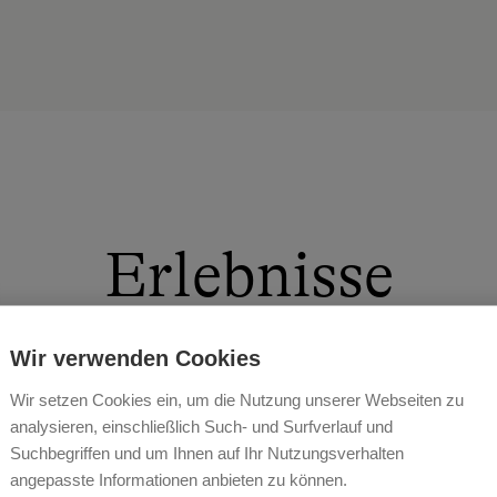
Erlebnisse
Wir verwenden Cookies
Wir setzen Cookies ein, um die Nutzung unserer Webseiten zu
analysieren, einschließlich Such- und Surfverlauf und
f mit Sauna. Der Saunabereich des Bauerndörfl Rinder
Suchbegriffen und um Ihnen auf Ihr Nutzungsverhalten
en ein. Gönnen Sie Ihrem Körper nach einer Wanderung
 lassen Sie Ihre Muskeln bei einem dampfenden Aufgus
angepasste Informationen anbieten zu können.