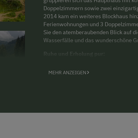
gruppieren sich das Haupthaus mit 
Doppelzimmern sowie zwei einzigarti
2014 kam ein weiteres Blockhaus hinz
Ferienwohnungen und 3 Doppelzimmer
Sie den atemberaubenden Blick auf di
Wasserfälle und das wunderschöne Gr
Ruhe und Erholung pur:
Unsere ruhige Lage, fernab von Durch
MEHR ANZEIGEN
Hochlage, macht das Bauerndörfl Rind
Auszeit. Hier können Sie die frische 
lassen. Ein Urlaub bei uns wird zu ei
Ruhe schenkt.
Aktivitäten für die ganze Familie:
Für Familien mit Kindern bieten wir za
Kindereiten sorgt von Juli bis Mitte