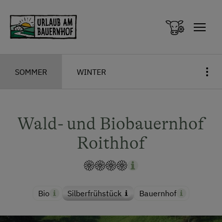
Zum Inhalt springen (Alt+0)
Zum Hauptmenü springen (Alt+1)
SOMMER
WINTER
Wald- und Biobauernhof
Roithhof
Bio
Silberfrühstück
Bauernhof