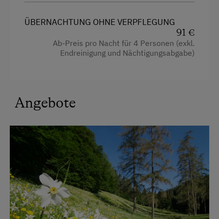
4 Plattenherd
ÜBERNACHTUNG OHNE VERPFLEGUNG
Aussicht auf eine Berglandschaft
91 €
Ab-Preis pro Nacht für 4 Personen (exkl.
Backofen
Endreinigung und Nächtigungsabgabe)
Balkon/Terrasse
Dusche
Angebote
Fernseher
Haarföhn
Handtücher
Toilette
Wasserkocher
Küche
Küchenausstattung