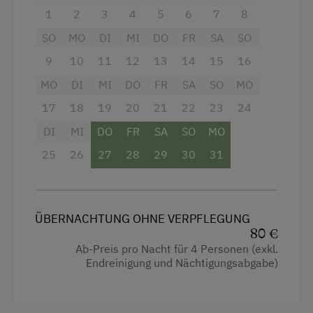
die Wohnung ist über einen direkten Zugang
1
2
3
4
5
6
7
8
erreichbar. Ein Vorhaus bietet Platz für Schuhe,
Jacken und Informationen zur Region Almtal.
SO
MO
DI
MI
DO
FR
SA
SO
9
10
11
12
13
14
15
16
Ausstattung
MO
DI
MI
DO
FR
SA
SO
MO
17
18
19
20
21
22
23
24
4 Plattenherd
DI
MI
DO
FR
SA
SO
MO
Aussicht auf eine Berglandschaft
25
26
27
28
29
30
31
Backofen
Balkon/Terrasse
Dusche
ÜBERNACHTUNG OHNE VERPFLEGUNG
80 €
Eierkocher
Ab-Preis pro Nacht für 4 Personen (exkl.
Endreinigung und Nächtigungsabgabe)
Fernseher
Haarföhn