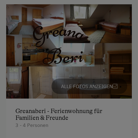
Handtücher
Mikrowelle
Toaster
Toilette
Wasserkocher
Küche
Kühlschrank
Altbau
ALLE FOTOS ANZEIGEN
Haupthaus
Doppelbett (Kingsize)
Greanaberi - Ferienwohnung für
Einzelbett
Familien & Freunde
3 - 4 Personen