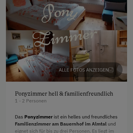
Regionale Spezialitäten
Handtücher
eigene Trinkwasserquelle
Toilette
Übernachtung mit Frühstück
Küche
Übernachtung mit Halbpension
Altbau
Haupthaus
Service
Doppelbett
Transfer Bahnhof
ALLE FOTOS ANZEIGEN
Freizeitaktivitäten am Betrieb und in der
Umgebung
Ponyzimmer hell & familienfreundlich
Almwandern
1 - 2 Personen
Badesee
Das
Ponyzimmer
ist ein helles und freundliches
Bergtouren
Familienzimmer am Bauernhof im Almtal
und
Bergwanderführer
eignet sich für bis zu drei Personen. Es liegt im