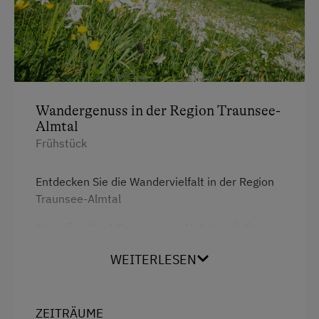
Kühlschrank
Haupthaus
Neubau
Doppelbett
Wandergenuss in der Region Traunsee-
Einzelbett
Almtal
Frühstück
Entdecken Sie die Wandervielfalt in der Region
Traunsee-Almtal
Genießen Sie 4 Tage in einer Unterkunft Ihrer
Wahl in der Region Traunsee-Almtal und
WEITERLESEN
entdecken Sie unsere faszinierende Bergwelt!
Wer die Landschaft rund um den herrlichen
ZEITRÄUME