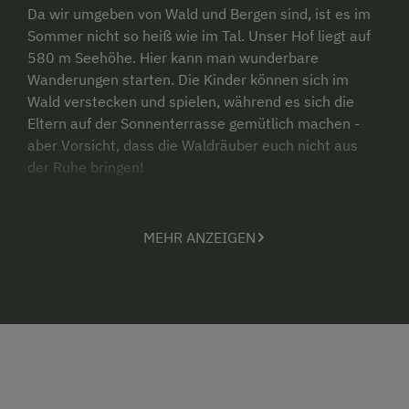
Da wir umgeben von Wald und Bergen sind, ist es im
Sommer nicht so heiß wie im Tal. Unser Hof liegt auf
580 m Seehöhe. Hier kann man wunderbare
Wanderungen starten. Die Kinder können sich im
Wald verstecken und spielen, während es sich die
Eltern auf der Sonnenterrasse gemütlich machen -
aber Vorsicht, dass die Waldräuber euch nicht aus
der Ruhe bringen!
Für diesen Sommer haben wir noch ein paar
Zimmer frei:
MEHR ANZEIGEN
Do. 16. Juli bis Di. 21. Juli - Ponyzimmer - 5%Rabatt
Gesamtaufenthalt
Di. 21. Juli bis Sa. 25. Juli - Greanaberi Wohnung -
zahl 3 Nächte bleibe 4 Nächte
Sa. 25. Juli bis Mi. 5. August - Katzenzimmer -
5%Rabatt mind. 5 Nächte
Di. 27. Juli bis So. 2. August - Ponyzimmer - 4 Nächte
zahlen 5 Nächte bleiben