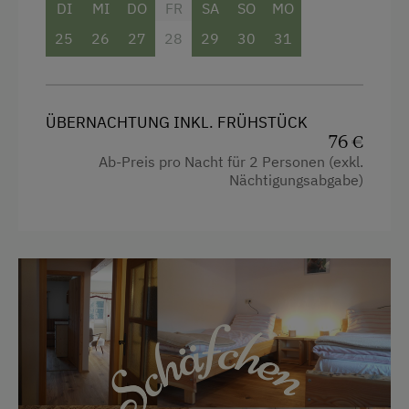
Ausstattung
DI
MI
DO
FR
SA
SO
MO
Schneeschuhwanderung
25
26
27
28
29
30
31
Aussicht auf eine Berglandschaft
Skifahren
Dusche
Skilehrer
Haarföhn
ÜBERNACHTUNG INKL. FRÜHSTÜCK
Skilift
76 €
Handtücher
Sommerrodelbahn
Ab-Preis pro Nacht für 2 Personen (exkl.
Toilette
Nächtigungsabgabe)
Tennisplatz
Küche
Wandern
Altbau
Wasserskifahren
Haupthaus
Wintersport
Doppelbett (Kingsize)
Zusätzliche Ausstattungsmerkmale
Aktivurlaub