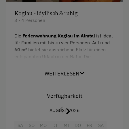
Koglau - idyllisch & ruhig
3 - 4 Personen
Die
Ferienwohnung Koglau im Almtal
ist ideal
für Familien mit bis zu vier Personen. Auf rund
60 m²
bietet sie ausreichend Platz für einen
entspannten Urlaub in der Natur. Die
Wohnküche mit Balkon eröffnet einen
schönen
Blick auf die Berglandschaft
.
WEITERLESEN
Die Wohnung ist eine
Nichtraucherunterkunft
.
Zur Ausstattung zählen ein Doppelbettzimmer,
ein Kinderzimmer mit zwei Einzelbetten sowie
Verfügbarkeit
eine voll ausgestattete Küche. Das Badezimmer
verfügt über Dusche, Handtücher und
AUGUST 2026
Haartrockner. WC ist extra.
Der Parkplatz befindet sich hinter dem Haus,
SA
SO
MO
DI
MI
DO
FR
SA