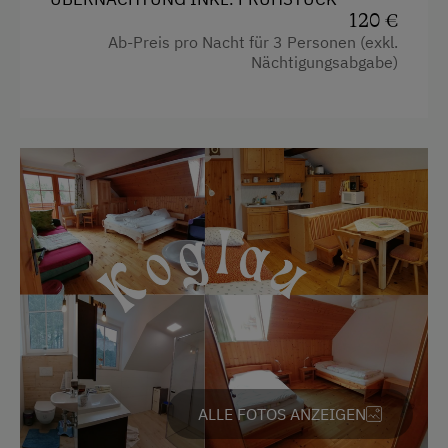
120 €
Haarföhn
Ab-Preis pro Nacht für 3 Personen (exkl.
Handtücher
Nächtigungsabgabe)
Toilette
Familienzimmer
Kühlschrank
Verbundene Zimmer
Haupthaus
Kaffeemaschine
Wasserkocher
Doppelbett
Einzelbett
ALLE FOTOS ANZEIGEN