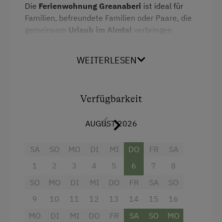
Die
Ferienwohnung Greanaberi
ist ideal für
Familien, befreundete Familien oder Paare, die
gemeinsam
Urlaub im Almtal
verbringen
möchten. Mit rund
70 m² Wohnfläche
bietet sie
viel Platz und Privatsphäre. Die Wohnung liegt
WEITERLESEN
im
2. Stock
neben der Ferienwohnung
Zwillingskogl und ist ein Nichtraucherobjekt.
Sie verfügt über ein Doppelbettzimmer mit
Verfügbarkeit
Sitzsofa, ein Kinderzimmer mit zwei
Einzelbetten sowie eine Wohnküche mit
AUGUST 2026
Essecke, Sofa und TV. Von der Küche genießen
Sie den
Blick auf die Schafweide
. Dusche und
SA
SO
MO
DI
MI
DO
FR
SA
WC sind getrennt.
1
2
3
4
5
6
7
8
Der Zugang erfolgt über einen eigenen Eingang
vom Parkplatz hinter dem Haus. Ein Vorhaus
SO
MO
DI
MI
DO
FR
SA
SO
bietet Platz für Schuhe, Jacken und
9
10
11
12
13
14
15
16
Informationen zu Ausflügen rund um
das
MO
DI
MI
DO
FR
SA
SO
MO
Almtal
.