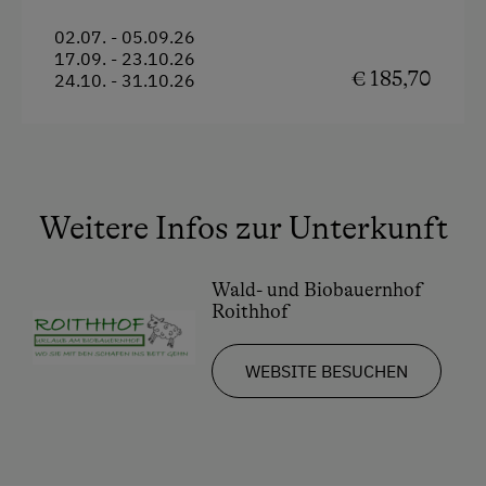
Traunsee besser kennenlernen möchte, sollte
sich dieses praktische
Wander-Package
nicht
02.07. - 05.09.26
17.09. - 23.10.26
entgehen lassen! Es erwartet Sie ein sportlicher
€ 185,70
24.10. - 31.10.26
Rucksack der Marke McKinley sowie eine
köstliche Almjause.
Leistungen
3 Übernachtungen inkl. Frühstück
Weitere Infos zur Unterkunft
Wanderrucksack der Marke McKinley mit
Wanderunterlagen
Wald- und Biobauernhof
Almjause - Wertgutschein
Roithhof
Salzkammergut Sommercard
WEBSITE BESUCHEN
Reiseablauf
Sie können Ihre Wanderungen nach Lust und
Laune gestalten!