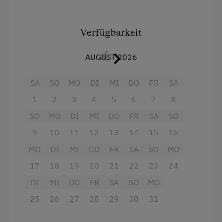
Auf
73 m² Wohnfläche
genießen Sie viel Platz
und Komfort. Die Wohnung ist ein
Verfügbarkeit
Nichtraucherobjekt.
Zur Ausstattung gehören ein Doppelbettzimmer
AUGUST 2026
mit Balkon, ein Kinderzimmer mit zwei
Einzelbetten sowie eine Wohnküche mit
SA
SO
MO
DI
MI
DO
FR
SA
Essecke, Ecksofa, Geschirrspüler und TV. Der
1
2
3
4
5
6
7
8
südseitige Balkon mit Blick auf den Kasberg
macht diese Wohnung besonders beliebt.
SO
MO
DI
MI
DO
FR
SA
SO
Dusche und WC sind getrennt.
9
10
11
12
13
14
15
16
Der Zugang erfolgt über einen eigenen Eingang
vom Parkplatz hinter dem Haus. Ein Vorhaus
MO
DI
MI
DO
FR
SA
SO
MO
bietet Platz für Schuhe, Jacken und
17
18
19
20
21
22
23
24
Informationen zu Ausflügen rund um
DI
MI
DO
FR
SA
SO
MO
das Almtal
.
25
26
27
28
29
30
31
Ausstattung