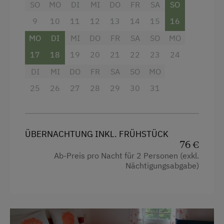
zwei Stühlen sowie ein Kleiderschrank. Das
SO
MO
DI
MI
DO
FR
SA
SO
Bettwäsche vorhanden
Duschbad ist mit Dusche, WC, Haartrockner und
9
10
11
12
13
14
15
16
Handtüchern ausgestattet. Direkt neben dem
E-Herd
MO
DI
MI
DO
FR
SA
SO
MO
Zimmer befindet sich die
voll ausgestattete
Geschirr vorhanden
Gästeküche
. Der Parkplatz liegt hinter dem
17
18
19
20
21
22
23
24
Haus, von dort erreichen Sie das Zimmer über
Geschirrspüler
DI
MI
DO
FR
SA
SO
MO
nur wenige Stufen. Ein Vorhaus bietet Platz für
Schuhe, Jacken und Informationen zu
25
26
27
28
29
30
31
Gästeküche
Ausflugszielen im
Almtal
. Im gesamten Haus
Kaffeemaschine
bitten wir um das Tragen von Hausschuhen oder
sauberen Wechselschuhen.
Mikrowelle
ÜBERNACHTUNG INKL. FRÜHSTÜCK
Zentralheizung
76 €
Ausstattung
Ab-Preis pro Nacht für 2 Personen (exkl.
Nächtigungsabgabe)
Verpflegung
Aussicht auf eine Berglandschaft
Bäuerliche Küche
Dusche
Ohne Verpflegung
Haarföhn