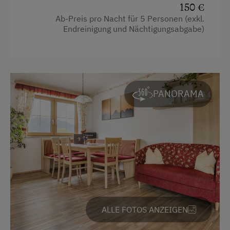
150 €
Ab-Preis pro Nacht für 5 Personen (exkl.
Ausstattung
Endreinigung und Nächtigungsabgabe)
4 Plattenherd
Radio
Aussicht auf eine Berglandschaft
PANORAMA
Backofen
Balkon/Terrasse
Dusche
Eierkocher
Fernseher
Getränkeerwerb im Haus
ALLE FOTOS ANZEIGEN
Haarföhn