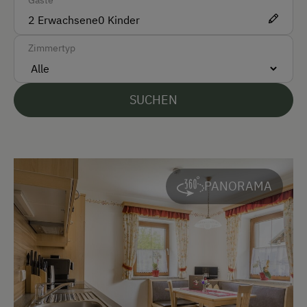
EC-Karte / Bankomatkarte (Maestro)
2
Erwachsene
0
Kinder
Mastercard/Eurocard
Zimmertyp
Überweisung / SEPA
Vor Ort gesprochene Sprachen
SUCHEN
Deutsch
Englisch
Parken
PANORAMA
E-Auto Ladestation
Kostenlose Parkplätze
Am Betrieb
Ab-Hof-Verkauf