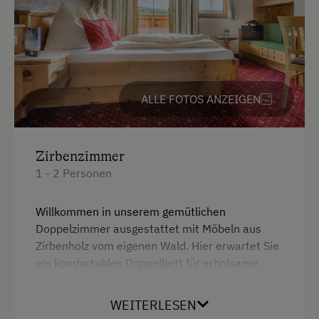
Handtücher
Heizung
Kaffeemaschine
Reinigungsausstattung im Hotel
ALLE FOTOS ANZEIGEN
Safe
Toaster
Zirbenzimmer
Toilette
1 - 2 Personen
Wasserkocher
Willkommen in unserem gemütlichen
Bademantel
Doppelzimmer ausgestattet mit Möbeln aus
Zirbenholz vom eigenen Wald. Hier erwartet Sie
Küche
ein komfortables Doppelbett für erholsame
Küchenausstattung
Nächte. Ebenfalls im Zimmer ist eine Couch, die
für bis zu 2 weiteren Personen (Stockbett) eine
Kühlschrank
WEITERLESEN
Übernachtungsmöglichkeit bietet. Von Ihrem