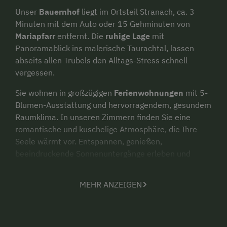
Unser
Bauernhof
liegt im Ortsteil Stranach, ca. 3
Minuten mit dem Auto oder 15 Gehminuten von
Mariapfarr
entfernt. Die
ruhige Lage
mit
Panoramablick ins malerische Taurachtal, lassen
abseits allen Trubels den Alltags-Stress schnell
vergessen.
Sie wohnen in großzügigen
Ferienwohnungen
mit 5-
Blumen-Ausstattung und hervorragendem, gesundem
Raumklima. In unseren Zimmern finden Sie eine
romantische und kuschelige Atmosphäre, die Ihre
Seele wärmt vor. Entspannen, genießen,
beeindruckende Sonnenuntergänge erleben und
romantische Stunden verbringen – hier bleiben keine
Wünsche offen. Die großzügigen,
vom Tischler
MEHR ANZEIGEN
eingerichteten
Wohlfühlzimmer mit Bad, WC und
Balkon sind komplett
ausgestattet
und laden zum
Verweilen ein.