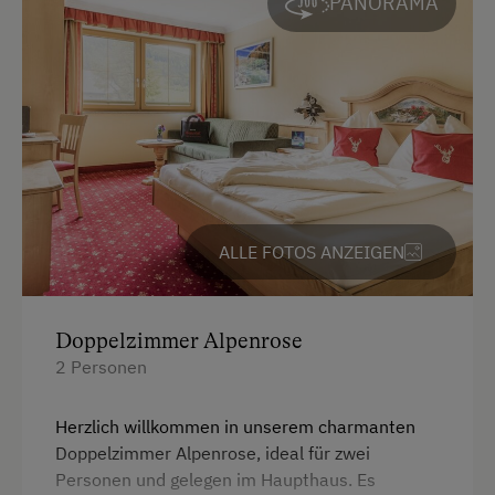
Reitunterricht
PANORAMA
Aussicht auf eine Berglandschaft
Reitwege
Backofen
Rodelbahn in der Nähe
Balkon/Terrasse
Schneeschuhwanderung
Dusche
Skifahren
Eierkocher
Skilift
Fernseher
Tischtennis
ALLE FOTOS ANZEIGEN
Getränkeerwerb im Haus
Wandern
Haarföhn
Wintersport
Doppelzimmer Alpenrose
Handtücher
2 Personen
Zusätzliche Ausstattungsmerkmale
Heizung
Herzlich willkommen in unserem charmanten
Aktivurlaub
Mikrowelle
Doppelzimmer Alpenrose, ideal für zwei
Wandern
Reinigungsausstattung im Hotel
Personen und gelegen im Haupthaus. Es