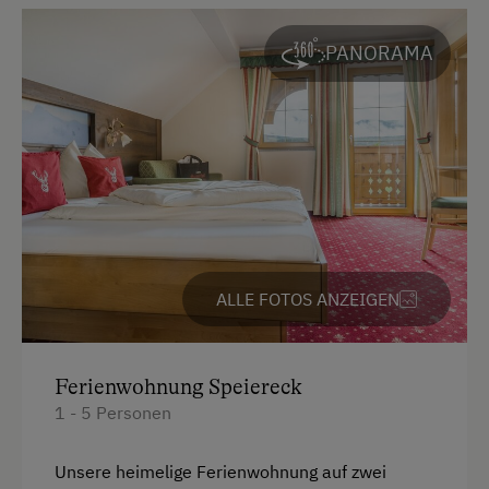
Getränkeerwerb im Haus
PANORAMA
Haarföhn
Handtücher
Heizung
Kaffeemaschine
Mikrowelle
Reinigungsausstattung im Hotel
Safe
ALLE FOTOS ANZEIGEN
Toaster
Toilette
Ferienwohnung Speiereck
1 - 5 Personen
Wasserkocher
Bademantel
Unsere heimelige Ferienwohnung auf zwei