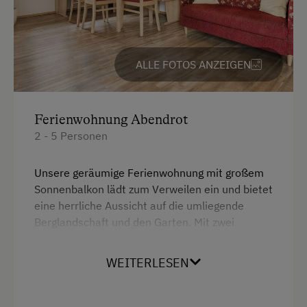
Heizung
Kaffeemaschine
Reinigungsausstattung im Hotel
ALLE FOTOS ANZEIGEN
Safe
Toilette
Ferienwohnung Abendrot
2 - 5 Personen
Bademantel
Kühlschrank
Unsere geräumige Ferienwohnung mit großem
Wlan
Sonnenbalkon lädt zum Verweilen ein und bietet
eine herrliche Aussicht auf die umliegende
Haupthaus
Berglandschaft und den Garten. Mit zwei
getrennten Schlafzimmern bietet sie höchsten
Wasserkocher
Komfort und Privatsphäre für bis zu 5 Personen.
WEITERLESEN
Bettwäsche
Das Schlafzimmer in der unteren Etage verfügt
über ein gemütliches Doppelbett, einen
Doppelbett
modernen Flachbildfernseher, einen