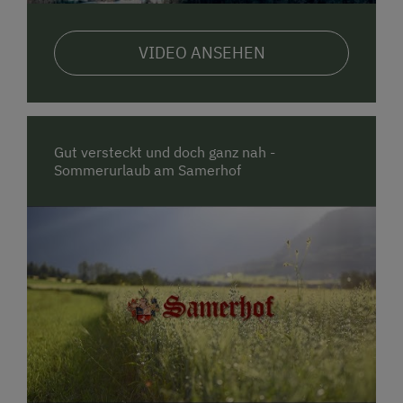
Großer Garten mit Liegewiese
VIDEO ANSEHEN
Sonnenterasse
Als Besonderes Highlight bei uns:
Reiten
auf
unseren
Norikerpferden
und
Ponys
am
Reitplatz
und
geführte Ausritte
.
Gut versteckt und doch ganz nah -
Mit der LungauCard
(Juni-Oktober) können Sie die
Sommerurlaub am Samerhof
vielen
Attraktionen
, wie die Burg Mauterndorf,
Freibäder, Bergbahnen, Outdoorpark und vieles mehr
entdecken und somit einen abwechslungsreichen
Urlaub erleben!
Entdecken Sie die Biosphärenregion Lungau mit
unseren
Leihfahrrädern
im
Sommer
all inklusive
nur für
unsere Gäste.
Wir freuen uns auf euch!