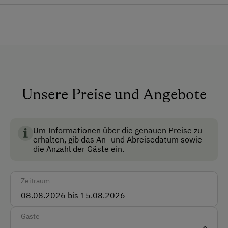
ein großes, echtes Abenteuer anbieten – Echten
Dusche/Bad/WC
Urlaub auf der Alm! Wir freuen uns auf euch!
Fließwasser
Vermietung: Mai bis Oktober
Haustiere erlaubt
Nichtraucherzimmer
Unsere Preise und Angebote
Anfahrtsmöglichkeiten
BIO AUSTRIA steht für kontrolliert biologische
Auto
Landwirtschaft in Österreich und garantiert höchste
Standards für Umwelt, Tierwohl und
Um Informationen über die genauen Preise zu
erhalten, gib das An- und Abreisedatum sowie
Lebensmittelqualität.
Akzeptierte Zahlungsmittel
die Anzahl der Gäste ein.
Barzahlung
Zeitraum
Vor Ort gesprochene Sprachen
Deutsch
Gäste