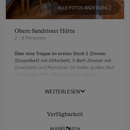
Kachelofen
ALLE FOTOS ANZEIGEN
Wellnessangebote
Obere Sandrisser Hütte
Sauna
2 - 6 Personen
Über eine Treppe im ersten Stock 2 Zimmer
(Doppelbett mit Gitterbett, 3-Bett-Zimmer mit
Zusatzbett und Matratze). Im Keller großes Bad
mit Dusche / WC, Waschbecken, Sauna;
zusätzlicher Aufenthaltsraum, kleiner
Weinkeller. Wohnbereich teilweise in Zirbe
WEITERLESEN
ausgestattet. Sitzplatz vor der Hütte, Grillplatz,
Brunnen, Spielbächlein, eingezäunter
Hüttenplatz, Liegestühle.
Verfügbarkeit
Ausstattung
AUGUST 2026