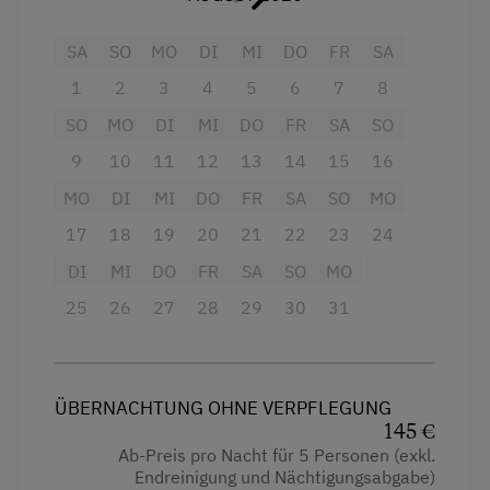
Aussicht auf eine Berglandschaft
SA
SO
MO
DI
MI
DO
FR
SA
Balkon/Terrasse
1
2
3
4
5
6
7
8
Bettwäsche kann vor Ort gemietet werden
SO
MO
DI
MI
DO
FR
SA
SO
Dusche
9
10
11
12
13
14
15
16
Reinigungsausstattung in der Wohnung
MO
DI
MI
DO
FR
SA
SO
MO
17
18
19
20
21
22
23
24
Küche
DI
MI
DO
FR
SA
SO
MO
Küchenausstattung
25
26
27
28
29
30
31
Neubau
Doppelbett (Kingsize)
Einzelbett
ÜBERNACHTUNG OHNE VERPFLEGUNG
145 €
Ab-Preis pro Nacht für 5 Personen (exkl.
Endreinigung und Nächtigungsabgabe)