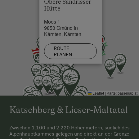
Obere Sandrisser
Hütte
Moos 1
9853 Gmünd in
Kärnten, Kärnten
ROUTE
PLANEN
Leaflet
|
Karte:
basemap.at
Katschberg & Lieser-Maltatal
Zwischen 1.100 und 2.220 Höhenmetern, südlich des
Alpenhauptkammes gelegen und direkt an der Grenze