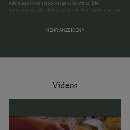
Alleinlage in den Nockbergen Kärntens. Die
Karawanken, die Gipfel der Karnischen Alpen und das
Liesertal spiegeln sich beim Frühstück auf dem
Holzbankerl in deiner Kaffeetasse.
MEHR ANZEIGEN
Die Hütte ist bequem, nahezu luxuriös ausgestattet.
Ein Doppelbettzimmer und ein Dreibettzimmer
versprechen fünf Personen kuschelige Nächte.
Eine
Sauna
und
ein kleiner Weinkeller
lassen keine
Wünsche mehr offen.
Wanderurlaub
Videos
Das Peternöckl, der Anderlesee und die Gaiperhöhe
sind nur drei der zahlreichen Wanderrouten, die
direkt vor der Hüttentüre beginnen. Die
bewirtschaftete Hütte auf der „Blutigen Alm“ oder
die Dr. Merlhütte erwanderst du in ca. 1,5 Stunden.
Am Rückweg lädt der Bergsee (Anderlesee) dich auf
eine Abkühlung ein. Im Frühherbst findet ihr rund um