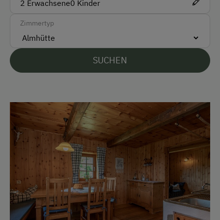
2
Erwachsene
0
Kinder
Parken
Zimmertyp
Kostenlose Parkplätze
Unterkunftsart
SUCHEN
Almhüttenvermietung
Für max. 6 Personen
Klassische Almhütte
Kinder-Ausstattung
Kinder sind willkommen
Ausstattung der Wohneinheit
Holzofen