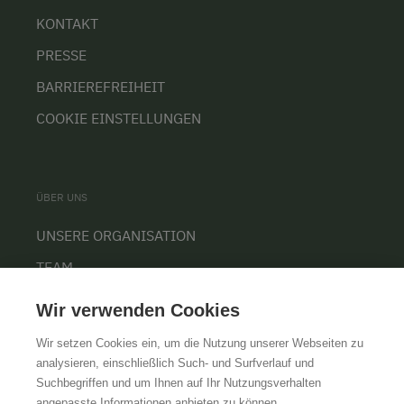
KONTAKT
PRESSE
BARRIEREFREIHEIT
COOKIE EINSTELLUNGEN
ÜBER UNS
UNSERE ORGANISATION
TEAM
KARRIERE
Wir verwenden Cookies
Wir setzen Cookies ein, um die Nutzung unserer Webseiten zu
analysieren, einschließlich Such- und Surfverlauf und
Suchbegriffen und um Ihnen auf Ihr Nutzungsverhalten
AGB
IMPRESSUM
DATENSCHUTZ
angepasste Informationen anbieten zu können.