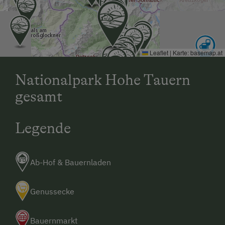
Leaflet
|
Karte:
basemap.at
Nationalpark Hohe Tauern
gesamt
Legende
Ab-Hof & Bauernladen
Genussecke
Bauernmarkt