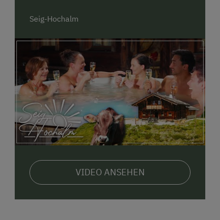
Die Terrasse bietet neben Bänken, Tisch und Grill
einen heizbaren
HotPot
.
Seig-Hochalm
Da sich die Almhütte auf 1.680 m Höhe knapp
unterhalb des Bernkogel-Gipfels befindet, haben Sie
von der
Terrasse
- und natürlich auch dem
HotPot
-
aus eine
grandiose Aussicht in die Bergwelt
von
den Gletschern der Hohen Tauern über den
Hochkönig bis zum Steinernen Meer. Nachts kann
man, fern von grellen Stadtlichtern, den ungetrübten
Sternenhimmel bewundern und vielleicht sogar die
ein oder andere Sternschnupper erspähen.
Wir freuen uns, Sie an diesem besonderen Ort, un
mitten der Natur, willkommen zu heißen.
VIDEO ANSEHEN
Ihr Familie Niederseer