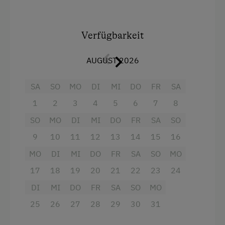
Es gibt eine
komplett ausgestattete Küche
mit
Geschirrspüler
Geschirrspüler, Kaffeemaschine, Kühlschrank
Gästeküche
mit Gefrierfach, Toaster, Wasserkocher,....
Verfügbarkeit
Zudem sind Tisch- und Bettwäsche sowie
Kaffeemaschine
Handtücher vorhanden.
AUGUST 2026
Mikrowelle
Es gibt
kostenloses WLAN
und Kabel-TV, einen
Terrasse
SA
SO
MO
DI
MI
DO
FR
SA
Kachelofen
und einen Trockenraum für
Kleidung und Schuhe.
1
2
3
4
5
6
7
8
Verpflegung
SO
MO
DI
MI
DO
FR
SA
SO
Wohnfläche: 150 m2
Ohne Verpflegung
9
10
11
12
13
14
15
16
Personen: 1 - 10 Personen
eigene Trinkwasserquelle
MO
DI
MI
DO
FR
SA
SO
MO
Schlafzimmer: 4
17
18
19
20
21
22
23
24
Internet
Bäder / Toiletten: je 2
DI
MI
DO
FR
SA
SO
MO
Kostenloses Internet
HotPot: 1 - 9 Personen
25
26
27
28
29
30
31
Verpflegung: Selbstversorger