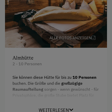
Parken
Kostenlose Parkplätze
Radunterstellmöglichkeit
ALLE FOTOS ANZEIGEN
Unterkunftsart
Klassische Almhütte
Almhütte
2 - 10 Personen
Am Betrieb
Garten/Wiese
Sie können diese Hütte für bis zu
10 Personen
buchen. Die Größe und die
großzügige
Ausstattung der Wohneinheit
Raumaufteilung
sorgen - wenn gewünscht - für
Privatsphäre, die große Stube bietet Platz für
Bettwäsche vorhanden
gemütliches Zusammensitzen und
"hoagaschtn" (sich unterhalten, Spaß haben).
Geschirr vorhanden
WEITERLESEN