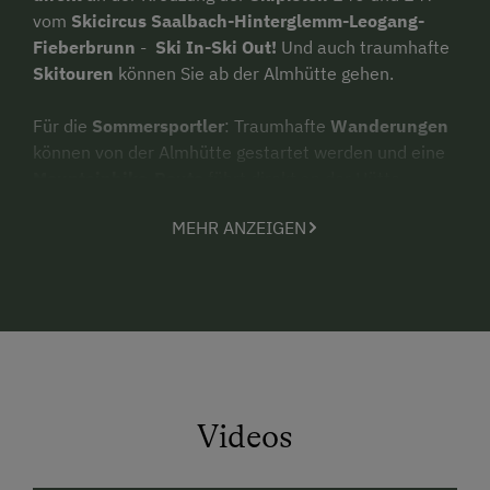
vom
Skicircus Saalbach-Hinterglemm-Leogang-
Fieberbrunn
-
Ski In-Ski Out!
Und auch traumhafte
Skitouren
können Sie ab der Almhütte gehen.
Für die
Sommersportler
: Traumhafte
Wanderungen
können von der Almhütte gestartet werden und eine
Mountainbike
-
Route
führt direkt an der Hütte
vorbei. Nur
200 m
entfernt finden Sie einen
MEHR ANZEIGEN
Speicherteich,
in dem Sie bei warmem Wetter auch
schwimmen können.
Beim „Wieder-Aufbau“ der Hütte haben wir auf
traditionelle Baustoffe
Wert gelegt. Dazu wurden
das Holz von zwei 400 Jahre alten Ställen
wiederverwendet. Die Einrichtung ist rustikal im Stil,
die Ausstattung bietet alles was man für einen
Videos
angenehmen Aufenthalt braucht.