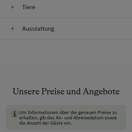
Tiere
Im Sommer sind öfters Kühe, Pferde und/oder Schafe
Ausstattung
um die Hütte herum eingezäunt.
Zahlreiche Wildtiere leben in den Wäldern um die
Allgemeine Ausstattung
Hütte. Mit etwas Glück kann man Rehe, Füchse,
Falken, Fledermäuse oder sogar Auerhähne und
Aufenthaltsraum
andere Tiere beobachten.
Fernsehraum
Gepäckraum
Haustiere erlaubt
Unsere Preise und Angebote
Mitnahme von Hunden erlaubt
Nichtraucherzimmer
Um Informationen über die genauen Preise zu
erhalten, gib das An- und Abreisedatum sowie
Skischuhtrockner
die Anzahl der Gäste ein.