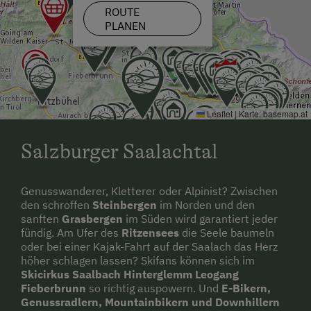
Hochgeschwindigkeits-Internetanschluss
ROUTE
PLANEN
Wellnessangebote
Kochnische
Pool
Kühlschrank
Wlan
Tisch mit Lampe
Leaflet
|
Karte:
basemap.at
Küchenausstattung
Salzburger Saalachtal
Doppelbett
Stockbett
Genusswanderer, Kletterer oder Alpinist? Zwischen
den schroffen
Steinbergen
im Norden und den
Einzelbett
sanften
Grasbergen
im Süden wird garantiert jeder
fündig. Am Ufer des
Ritzensees
die Seele baumeln
oder bei einer Kajak-Fahrt auf der Saalach das Herz
höher schlagen lassen? Skifans können sich im
Skicirkus Saalbach Hinterglemm Leogang
Fieberbrunn
so richtig auspowern. Und
E-Bikern,
Genussradlern, Mountainbikern und Downhillern