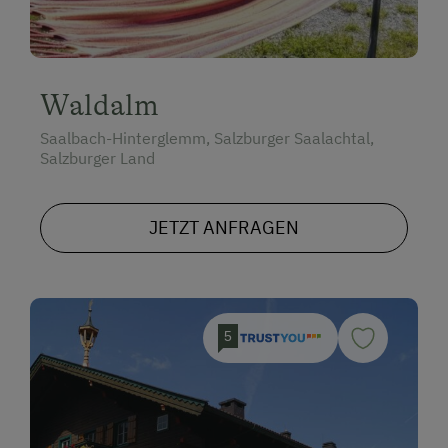
Waldalm
Saalbach-Hinterglemm, Salzburger Saalachtal,
Salzburger Land
JETZT ANFRAGEN
5