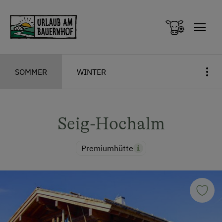
Zum Inhalt springen (Alt+0)
Zum Hauptmenü springen (Alt+1)
SOMMER
WINTER
Seig-Hochalm
Premiumhütte