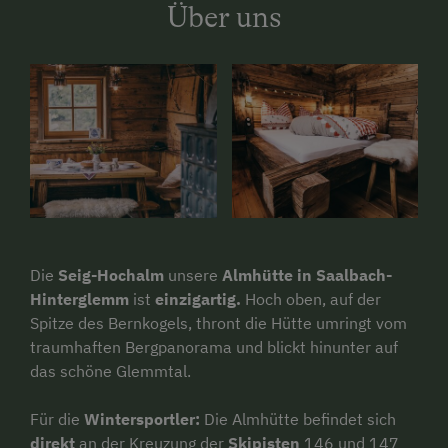
Über uns
Die
Seig-Hochalm
unsere
Almhütte in Saalbach-
Hinterglemm
ist
einzigartig.
H
och oben, auf der
Spitze des Bernkogels, thront die Hütte umringt vom
traumhaften Bergpanorama und blickt hinunter auf
das schöne Glemmtal.
Für die
Wintersportler:
Die Almhütte befindet sich
direkt
an der Kreuzung der
Skipisten
146 und 147