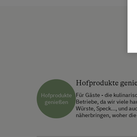
Hofprodukte geni
Für Gäste - die kulinari
Hofprodukte
Betriebe, da wir viele h
genießen
Würste, Speck..., und a
näherbringen, woher di