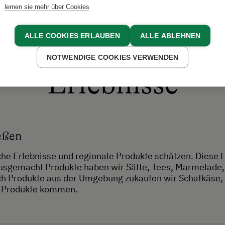
lernen sie mehr über Cookies
ALLE COOKIES ERLAUBEN
ALLE ABLEHNEN
NOTWENDIGE COOKIES VERWENDEN
Erlebnisse
eßen
sche Erlebnisse und regionale Produkte schätzen. Diese L
ausgemacht Produkte haben wir Säfte, Tees, Marmelade, 
uch Produkte aus der Umgebung zukaufen wir Schafkäse, 
e Produkte kommen.