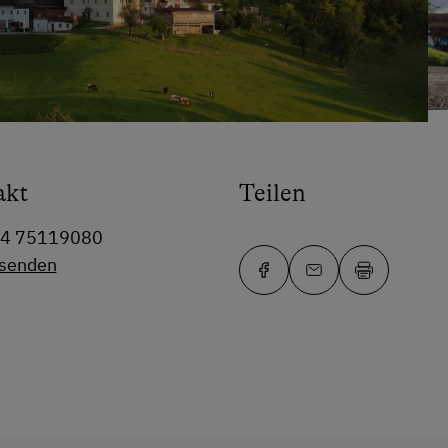
akt
Teilen
64 75119080
 senden