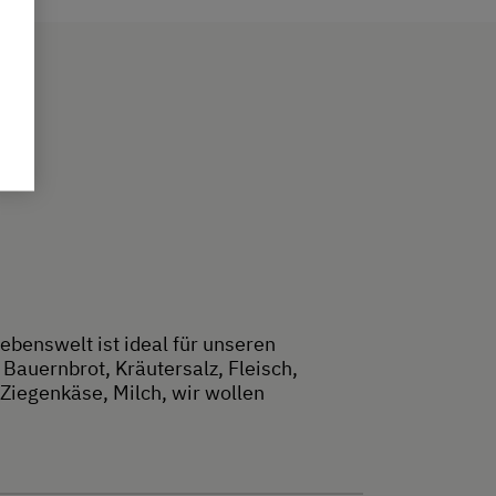
ebenswelt ist ideal für unseren
Bauernbrot, Kräutersalz, Fleisch,
Ziegenkäse, Milch, wir wollen