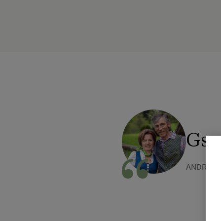
Gspü
ANDREA 