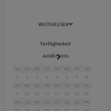
Ausstattung
Radio
WEITERLESEN
Aussicht auf eine Berglandschaft
Dusche
Verfügbarkeit
Fernseher
AUGUST 2026
Haarföhn
SA
SO
MO
DI
MI
DO
FR
SA
Handtücher
1
2
3
4
5
6
7
8
Toilette
SO
MO
DI
MI
DO
FR
SA
SO
Haupthaus
9
10
11
12
13
14
15
16
Doppelbett (Kingsize)
MO
DI
MI
DO
FR
SA
SO
MO
17
18
19
20
21
22
23
24