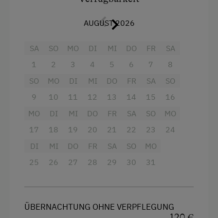
4 Plattenherd
AUGUST 2026
Aussicht auf eine Berglandschaft
SA
Backofen
SO
MO
DI
MI
DO
FR
SA
1
2
3
4
5
6
7
8
Balkon/Terrasse
SO
MO
DI
MI
DO
FR
SA
SO
Dusche
9
10
11
12
13
14
15
16
Fernseher
MO
DI
MI
DO
FR
SA
SO
MO
Haarföhn
17
18
19
20
21
22
23
24
Handtücher
DI
MI
DO
FR
SA
SO
MO
Mikrowelle
25
26
27
28
29
30
31
Toilette
Wasserkocher
ÜBERNACHTUNG OHNE VERPFLEGUNG
Hochgeschwindigkeits-Internetanschluss
120 €