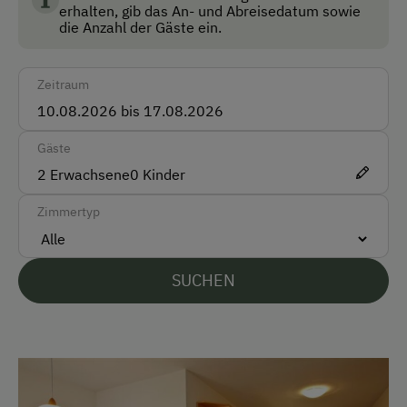
Taxi
erhalten, gib das An- und Abreisedatum sowie
Lebensmittelqualität.
die Anzahl der Gäste ein.
Zug
Zeitraum
Akzeptierte Zahlungsmittel
Barzahlung
Gäste
Überweisung / SEPA
2
Erwachsene
0
Kinder
Vor Ort gesprochene Sprachen
Zimmertyp
Deutsch
Englisch
SUCHEN
Parken
Kostenlose Parkplätze