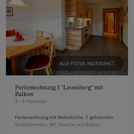
Am Betrieb
Garten/Wiese
Hofeigene Produkte
Obstgarten
Kinder-Ausstattung
ALLE FOTOS ANZEIGEN
Kinder sind willkommen
Kinderspielplatz
Spielzeug
Ferienwohnung 1 "Leonsberg" mit
Balkon
2 - 5 Personen
Ausstattung der Wohneinheit
Bettwäsche vorhanden
Ferienwohnung mit Wohnküche, 2 getrennten
Schlafzimmern, WC, Dusche und Balkon
E-Herd