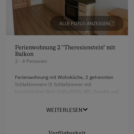
Badeurlaub
Mithilfe am Hof
ALLE FOTOS ANZEIGEN
Aktivurlaub Winter
Sanfter Winter
Ferienwohnung 2 "Theresienstein" mit
Balkon
Langlaufen
2 - 4 Personen
Direkt an der Loipe
Urlaub für Familien
Ferienwohnung mit Wohnküche, 2 getrennten
Schlafzimmern (1 Schlafzimmer mit
Familienfreundliche Unterkünfte
französischen Bett (140x200)), WC, Dusche und
Nachhaltiger Urlaub
Balkon
WEITERLESEN
Urlaub ohne Auto
Fläche: 65 m²
Besondere Unterkünfte
Ausstattung
Historische Höfe
Verfügbarkeit