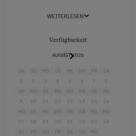
Geschirr vorhanden
Fläche: 65 m²
Kaffeemaschine
WEITERLESEN
Ausstattung
Mikrowelle
4 Plattenherd
Geschirrspüler
Verfügbarkeit
Aussicht auf eine Berglandschaft
Verpflegung
AUGUST 2026
Backofen
Ohne Verpflegung
Balkon/Terrasse
SA
SO
MO
DI
MI
DO
FR
SA
1
2
3
4
5
6
7
8
Dusche
Internet
SO
MO
DI
MI
DO
FR
SA
SO
Fernseher
Kostenloses Internet
9
10
11
12
13
14
15
16
Garten
WiFi
MO
DI
MI
DO
FR
SA
SO
MO
Haarföhn
17
18
19
20
21
22
23
24
Freizeitaktivitäten am Betrieb und in der
Handtücher
Umgebung
DI
MI
DO
FR
SA
SO
MO