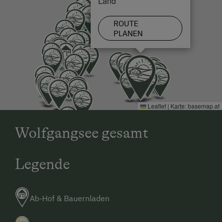
Land
ROUTE
PLANEN
Leaflet
|
Karte:
basemap.at
Wolfgangsee gesamt
Legende
Ab-Hof & Bauernladen