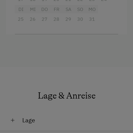
DI
MI
DO
FR
SA
SO
MO
25
26
27
28
29
30
31
Lage & Anreise
Lage