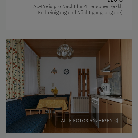
Ab-Preis pro Nacht für 4 Personen (exkl.
Küche
Endreinigung und Nächtigungsabgabe)
Küchenausstattung
Kühlschrank
Haupthaus
Kaffeemaschine
Radio
Wlan
Doppelbett (Kingsize)
Doppelbett (Queensize)
ALLE FOTOS ANZEIGEN