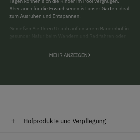
Tagen können sich die Kinder im Pool vergnügen.
Aber auch für die Erwachsenen ist unser Garten ideal
zum Ausruhen und Entspannen.
Genießen Sie Ihren Urlaub auf unserem Bauernhof in
gesunder Natur beim Wandern und Rad fahren oder
Schwimmen im herrlichen
Wolfgangsee
, weiters
können Sie sich auch beim Trampolin hüpfen,
MEHR ANZEIGEN
Tischtennis, Badminton, Joggen usw. sportlich
betätigen.
Erleben Sie unsere
tägliche Arbeit auf dem Hof
und
im
Stall bei den Tieren
wie Kühe, Kälber, Hühner und
Katzen. Für die Kinder kann es ein Erlebnis sein bei
der Arbeit mitzuhelfen.
Wir freuen uns, Sie auf unserem Bauernhof begrüßen
Hofprodukte und Verpflegung
zu dürfen!
Registrierungsnummer: 50336-000104-2020
Milch, Eier, Marmelade, Schnäpse, Liköre