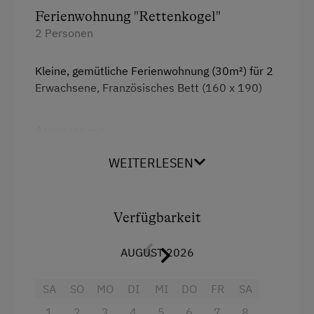
Ferienwohnung "Rettenkogel"
2 Personen
Kleine, gemütliche Ferienwohnung (30m²) für 2
Erwachsene, Französisches Bett (160 x 190)
Ausstattung
4 Plattenherd
WEITERLESEN
Radio
Aussicht auf eine Berglandschaft
Verfügbarkeit
Backofen
AUGUST 2026
Dusche
SA
SO
MO
DI
MI
DO
FR
SA
Fernseher
1
2
3
4
5
6
7
8