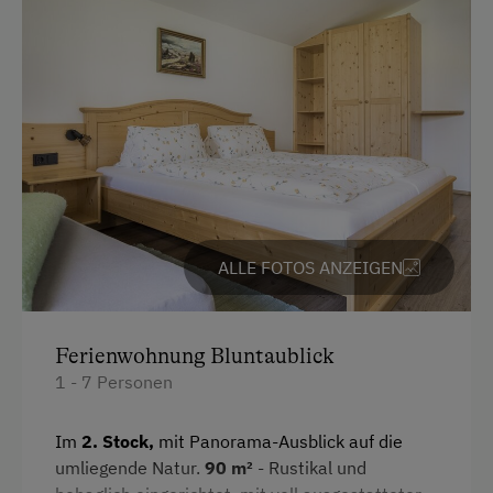
Küchenausstattung
Internet
Kühlschrank
WiFi
Haupthaus
Freizeitaktivitäten am Betrieb und in der
Toilette
Umgebung
Haustiere erlaubt
Almausflüge
Wlan
Almwandern
Doppelbett (Kingsize)
Badesee
ALLE FOTOS ANZEIGEN
Ausziehcouch
Bergtouren
Einzelbett
E-Bike-Verleih
Ferienwohnung Bluntaublick
1 - 7 Personen
Eislaufen
Erlebniswanderweg
Im
2. Stock,
mit Panorama-Ausblick auf die
Fahrradverleih
umliegende Natur.
90 m²
- Rustikal und