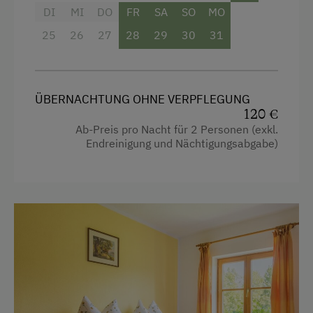
DI
MI
DO
FR
SA
SO
MO
Haarföhn
Aktivurlaub
25
26
27
28
29
30
31
Handtücher
Wandern
Kinderbett
Badeurlaub
Reinigungsausstattung in der Wohnung
Mithilfe am Hof
ÜBERNACHTUNG OHNE VERPFLEGUNG
120 €
Toaster
Aktivurlaub Winter
Ab-Preis pro Nacht für 2 Personen (exkl.
Endreinigung und Nächtigungsabgabe)
Wasserkocher
Skifahren
Hypoallergenes Kissen
Sanfter Winter
Küche
Langlaufen
Küchenausstattung
Schneeschuhwandern
Kühlschrank
Skitouren
Haupthaus
Urlaub für Familien
Neubau
Familienfreundliche Unterkünfte