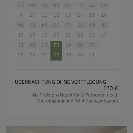
Balkon/Terrasse
SO
MO
DI
MI
DO
FR
SA
SO
E-Herd
Dusche
9
10
11
12
13
14
15
16
Geschirr vorhanden
MO
Fernseher
DI
MI
DO
FR
SA
SO
MO
Geschirrspüler
17
18
19
20
21
22
23
24
Garten
Kaffeemaschine
DI
MI
DO
FR
SA
SO
MO
Haarföhn
Mikrowelle
25
26
27
28
29
30
31
Handtücher
Waschmaschine
Kinderbett
Verpflegung
Reinigungsausstattung in der Wohnung
ÜBERNACHTUNG OHNE VERPFLEGUNG
120 €
Ohne Verpflegung
Toaster
Ab-Preis pro Nacht für 2 Personen (exkl.
Endreinigung und Nächtigungsabgabe)
Wasserkocher
Service
Hypoallergenes Kissen
Transfer Bahnhof
Küche