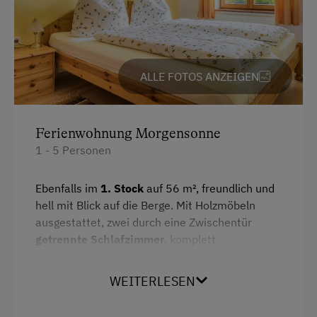
Haustiere erlaubt
Nachhaltiger Urlaub
Toilette
Urlaub ohne Auto
Doppelbett (Kingsize)
Besondere Unterkünfte
ALLE FOTOS ANZEIGEN
Ausziehcouch
Erbhöfe
Einzelbett
Hund erlaubt
Ferienwohnung Morgensonne
1 - 5 Personen
Ebenfalls im
1. Stock
auf 56 m², freundlich und
hell mit Blick auf die Berge. Mit Holzmöbeln
ausgestattet, zwei durch eine Zwischentür
getrennte
Schlafzimmer
, komplett
eingerichtete Küche sowie Badezimmer mit
Dusche/WC. Bettwäsche und Handtücher
WEITERLESEN
inklusive.