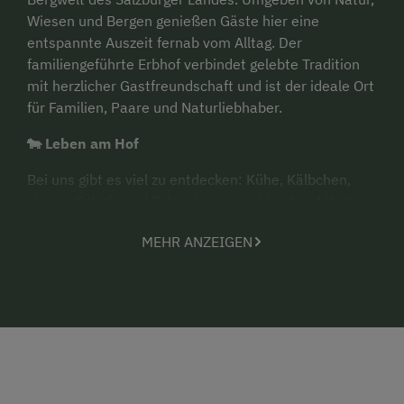
Wiesen und Bergen genießen Gäste hier eine
entspannte Auszeit fernab vom Alltag. Der
familiengeführte Erbhof verbindet gelebte Tradition
mit herzlicher Gastfreundschaft und ist der ideale Ort
für Familien, Paare und Naturliebhaber.
🐄 Leben am Hof
Bei uns gibt es viel zu entdecken: Kühe, Kälbchen,
Hasen, Schafe und Schweine sowie Hund und Katzen
freuen sich auf Streicheleinheiten. Für Kinder gibt es
MEHR ANZEIGEN
im Garten einen großen Spielplatz. Frische Milch und
Eier bieten wir direkt am Hof an – so schmeckt Urlaub
am Land!
🛏️ Wohnen am Hof
Unsere 3 Ferienwohnungen bieten gemütlichen
Komfort mit viel Holz und traumhaftem Ausblick auf
die Berge. Die
Ferienwohnung Göllblick
(1–4 Pers.)