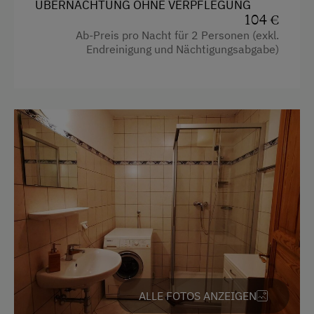
ÜBERNACHTUNG OHNE VERPFLEGUNG
Wasserkocher
104 €
Ab-Preis pro Nacht für 2 Personen (exkl.
Hypoallergenes Kissen
Endreinigung und Nächtigungsabgabe)
Küche
Küchenausstattung
Kühlschrank
Verbundene Zimmer
Wlan
Haupthaus
Doppelbett (Kingsize)
Einzelbett
ALLE FOTOS ANZEIGEN