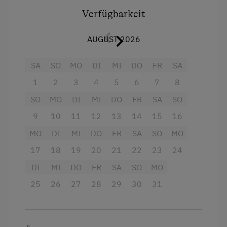
Ausstattung
Verfügbarkeit
4 Plattenherd
AUGUST 2026
Radio
SA
SO
MO
DI
MI
DO
FR
SA
Aussicht auf eine Berglandschaft
1
2
3
4
5
6
7
8
Backofen
SO
MO
DI
MI
DO
FR
SA
SO
Dusche
9
10
11
12
13
14
15
16
Fernseher
MO
DI
MI
DO
FR
SA
SO
MO
Garten
17
18
19
20
21
22
23
24
Haarföhn
DI
MI
DO
FR
SA
SO
MO
Handtücher
25
26
27
28
29
30
31
Kinderbett
Reinigungsausstattung in der Wohnung