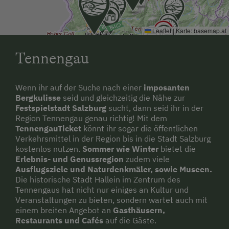
Wochenende und an Feiertagen.
Anreise mit Zug möglich (nächster Bahnhof:
Leaflet
|
Karte:
basemap.at
Golling/Abtenau, ca. 1,2 km entfernt) Vom
Tennengau
Bahnhof zu uns: zu Fuß, Normalerweise fahren
Züge mehrmals pro Stunde an Wochentagen
und 2-5x pro Tag am Wochenende und an
Wenn ihr auf der Suche nach einer
imposanten
Feiertagen.
Bergkulisse
seid und gleichzeitig die Nähe zur
Festspielstadt Salzburg
sucht, dann seid ihr in der
Die nächste Verpflegungsmöglichkeit
Region Tennengau genau richtig! Mit dem
TennengauTicket
könnt ihr sogar die öffentlichen
(Gasthaus, Supermarkt, Hofladen) ist 0,5 km
Verkehrsmittel in der Region bis in die Stadt Salzburg
entfernt.
kostenlos nutzen.
Sommer wie Winter
bietet die
Erlebnis- und Genussregion
zudem viele
Ausflugsziele und Naturdenkmäler, sowie Museen.
Die historische Stadt Hallein im Zentrum des
Tennengaus hat nicht nur einiges an Kultur und
Veranstaltungen zu bieten, sondern wartet auch mit
einem breiten Angebot an
Gasthäusern,
Restaurants und Cafés
auf die Gäste.