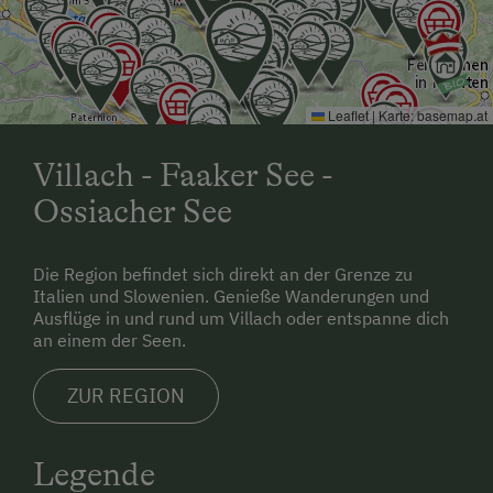
Bewegung
Nachhaltiger Urlaub
Besondere Unterkünfte
Leaflet
|
Karte:
basemap.at
Camping
Villach - Faaker See -
Historische Höfe
Ossiacher See
Urlaub mit Hund
Hund erlaubt
Die Region befindet sich direkt an der Grenze zu
Italien und Slowenien. Genieße Wanderungen und
Ausflüge in und rund um Villach oder entspanne dich
an einem der Seen.
ZUR REGION
Legende