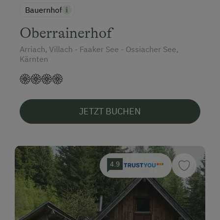
Bauernhof
Oberrainerhof
Arriach, Villach - Faaker See - Ossiacher See,
Kärnten
JETZT BUCHEN
4.9