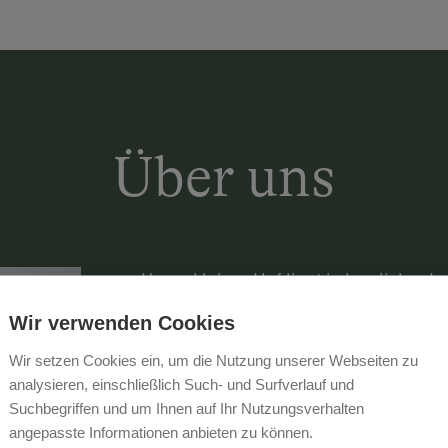
Über uns
Unser kleiner Hof liegt in herrlicher
Egelsee und ist Ausgangspunkt für s
Wir verwenden Cookies
Der Sommer heißt bei uns:
beim Früh
Wir setzen Cookies ein, um die Nutzung unserer Webseiten zu
tagsüber am eigenen Badeplatz rela
analysieren, einschließlich Such- und Surfverlauf und
oder am Hof die Facetten der Landwirt
Suchbegriffen und um Ihnen auf Ihr Nutzungsverhalten
machen, Heu ernten,...). Den Abend d
angepasste Informationen anbieten zu können.