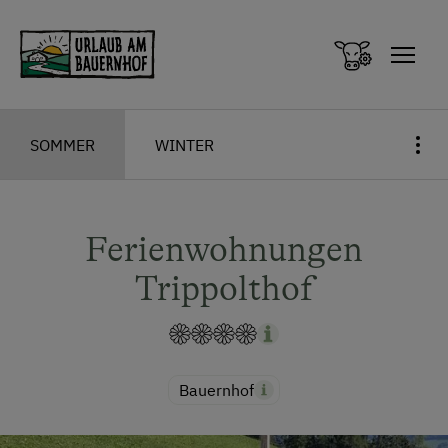
Zum Inhalt springen (Alt+0)
Zum Hauptmenü springen (Alt+1)
SOMMER
WINTER
Ferienwohnungen
Trippolthof
Bauernhof