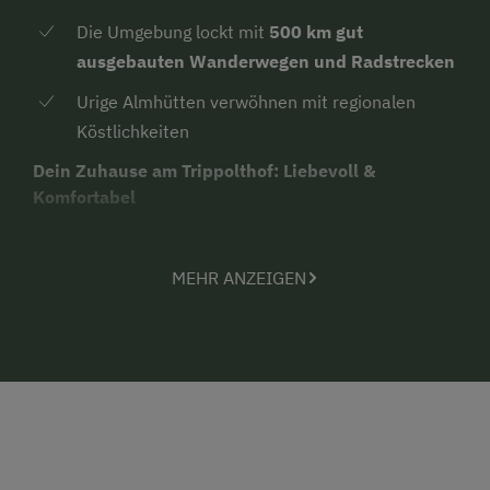
Die Umgebung lockt mit
500 km gut
ausgebauten Wanderwegen und Radstrecken
Urige Almhütten verwöhnen mit regionalen
Köstlichkeiten
Dein Zuhause am Trippolthof: Liebevoll &
Komfortabel
Voglauer- u. Abergauer Möbel
verleihen den
Räumen rustikalen Charme, der wie neu
MEHR ANZEIGEN
erscheint.
Erlebe erholsamen Schlaf in
überlangen Betten
mit hochwertigen Matratzen und Lattenrosten.
Die Küchen sind top ausgestattet mit Ceranfeld,
Backrohr, Mikrowelle, Geschirrspüler,
Gefrierfach, Kaffeemaschine, Mixer,