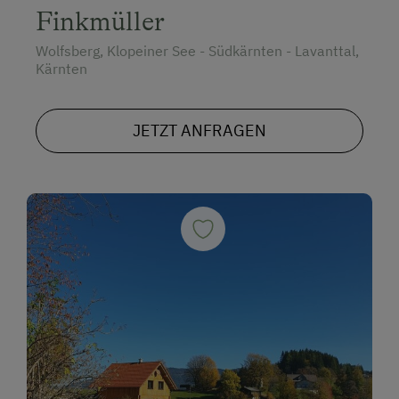
unvergessliche Urlaubstage in unserem Kärntner
Finkmüller
Paradies zu bereiten!
Wolfsberg, Klopeiner See - Südkärnten - Lavanttal,
Kärnten
JETZT ANFRAGEN