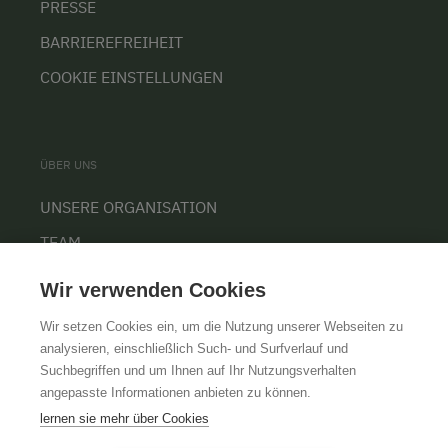
PRESSE
BARRIEREFREIHEIT
COOKIE EINSTELLUNGEN
ÜBER UNS
UNSERE ORGANISATION
TEAM
KARRIERE
Wir verwenden Cookies
Wir setzen Cookies ein, um die Nutzung unserer Webseiten zu
analysieren, einschließlich Such- und Surfverlauf und
Suchbegriffen und um Ihnen auf Ihr Nutzungsverhalten
AGB
IMPRESSUM
DATENSCHUTZ
angepasste Informationen anbieten zu können.
lernen sie mehr über Cookies