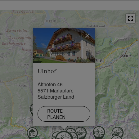
Ortszentrum in 1 km
Restaurant in 1 km
Schwimmbad in 0.5 km
×
See / Teich in 1 km
Skilift in 6 km
Loipe in 10 km
Ulnhof
Althofen 46
5571 Mariapfarr,
Salzburger Land
ROUTE
PLANEN