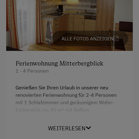
Am Betrieb
Ab-Hof-Verkauf
Almabtrieb
ALLE FOTOS ANZEIGEN
Butter rühren
Familienanschluss
Ferienwohnung Mitterbergblick
Garten/Wiese
1 - 4 Personen
Hausgarten
Genießen Sie Ihren Urlaub in unserer neu
Hofeigene Produkte
renovierten Ferienwohnung für 2-4 Personen
Mithilfe am Hof
mit 1 Schlafzimmer und geräumigem Wohn-
Essbereich, ca. 45 m² mit Balkon
Pauschalangebote
Spielgefährten
WEITERLESEN
Ausstattung
Stallbekleidung