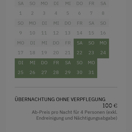
SA
SO
MO
DI
MI
DO
FR
SA
Handtücher
Kutschenfahrten
1
2
3
4
5
6
7
8
Mikrowelle
Leihrodeln
SO
MO
DI
MI
DO
FR
SA
SO
Toilette
Minigolf
9
10
11
12
13
14
15
16
Wasserkocher
Naturpark
MO
DI
MI
DO
FR
SA
SO
MO
Küche
Nordic Walking
17
18
19
20
21
22
23
24
Küchenausstattung
Ponyreiten
DI
MI
DO
FR
SA
SO
MO
Kühlschrank
Radwege
25
26
27
28
29
30
31
Doppelbett (Kingsize)
Reitunterricht
Reitwege
ÜBERNACHTUNG OHNE VERPFLEGUNG
Rodelbahn in der Nähe
100 €
Ab-Preis pro Nacht für 4 Personen (exkl.
Skibusnähe
Endreinigung und Nächtigungsabgabe)
Skilift