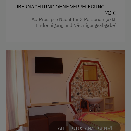
Reinigungsausstattung in der Wohnung
ÜBERNACHTUNG OHNE VERPFLEGUNG
Kaffeemaschine
Aussicht auf eine Berglandschaft
70 €
Ab-Preis pro Nacht für 2 Personen (exkl.
Mikrowelle
Toaster
Endreinigung und Nächtigungsabgabe)
Waschmaschine
Heizung
Balkon/Terrasse
Verpflegung
Familienzimmer
Ohne Verpflegung
Geschirrspüler
Regionale Spezialitäten
Bettwäsche
Service
Doppelbett (Kingsize)
Reinigung
Internet
Kostenloses Internet
ALLE FOTOS ANZEIGEN