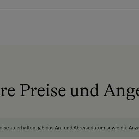
Radunterstellmöglichkeit
ht für kontrolliert biologische Landwirtschaft in Öster
Unterkunftsart
rwohl und Lebensmittelqualität.
tel
Almhüttenvermietung
Klassische Almhütte
rachen
Kinder-Ausstattung
Waldspielplatz
re Preise und Ang
ise zu erhalten, gib das An- und Abreisedatum sowie die Anza