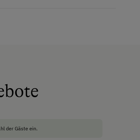
Geschirr vorhanden
reich und garantiert höchste Standards
Kaffeemaschine
Mikrowelle
Terrasse
Zusätzliche
Ausstattungsmerkmale
Hund erlaubt
ebote
hl der Gäste ein.