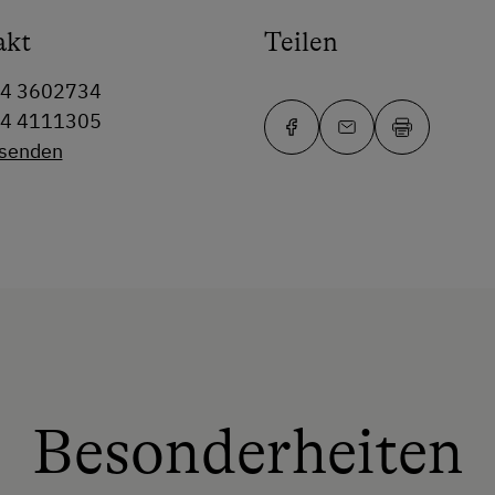
akt
Teilen
64 3602734
64 4111305
 senden
Besonderheiten