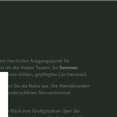
nem herrlichen Ausgangspunkt für
nd um die Hohen Tauern. Im
Sommer
unseren kühlen, gepflegten Lärchenwald.
nießen Sie die Natur pur. Die Abendstunden
m wunderschönen Sternenhimmel
ichem Blick vom Großglockner über die