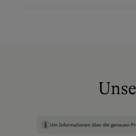
Bus
BIO AUSTRIA ste
Zug
für Umwelt, Tie
Akzeptierte Zahlungsmit
Barzahlung
Vor Ort gesprochene Sp
Deutsch
Unse
Englisch
Um Informationen über die genauen Pre