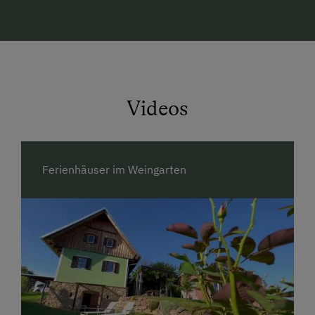
Bei uns am Kürbishof im Dorf Weinberg gibt es
gemütliche Ferienwohnungen und Zimmer mit
Frühstücksbuffet.
Gerne können auch die Gäste der Weingartenhäuser
zum Frühstücken kommen (800m Entfernung).
Auf Wunsch gibt es Brötchenservice an die
Videos
Ferienhaustür.
Wir freuen uns auf unsere Gäste, und haben
zahlreiche Informationen und Ideen für Ihre
Ferienhäuser im Weingarten
Urlaubstage.
Ihre Familie Gartner