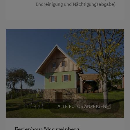
Frühstück vom Buffett
Endreinigung und Nächtigungsabgabe)
Heizung
Ohne Verpflegung
Klimaanlage
Übernachtung mit Frühstück
Mikrowelle
Reinigungsausstattung in der Wohnung
Service
Toaster
Transfer Bahnhof
Toilette
Internet
Wasserkocher
Kostenloses Internet
Bademantel
WiFi
Küche
Küchenausstattung
Freizeitaktivitäten am Betrieb und in der
ALLE FOTOS ANZEIGEN
Umgebung
Kühlschrank
E-Bike-Verleih
Wlan
Ferienhaus "das weinberg"