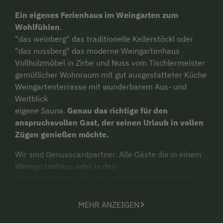
Ein eigenes Ferienhaus im Weingarten zum
Wohlfühlen
.
"das weinberg" das traditionelle Kellerstöckl oder
"das nussberg" das moderne Weingartenhaus
Vollholzmöbel in Zirbe und Nuss vom Tischlermeister
gemütlicher Wohnraum mit gut ausgestatteter Küche
Weingartenterrasse mit wunderbarem Aus- und
Weitblick
eigene Sauna.
Genau das richtige für den
anspruchsvollen Gast, der seinen Urlaub in vollen
Zügen genießen möchte.
Wir sind Genusscardpartner. Alle Gäste die in einem
Weingartenhaus oder in den
Zimmern/Ferienwohnung am Kürbishof nächtigen
erhalten die Genusscard - eine kostenlose
Eintrittskarte bei mehr als 200 Ausflugszielen in der
MEHR ANZEIGEN
Region.