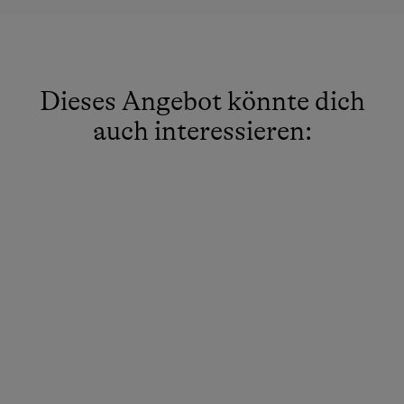
Toaster
Toilette
Wasserkocher
Dieses Angebot könnte dich
Bademantel
auch interessieren:
Küche
Küchenausstattung
Kühlschrank
Wlan
Neubau
Doppelbett
Ausziehcouch