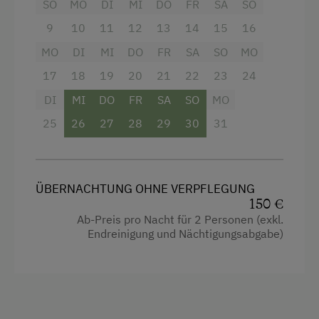
SO
MO
DI
MI
DO
FR
SA
SO
Backofen
Badeurlaub
9
10
11
12
13
14
15
16
Balkon/Terrasse
Kulinarik / Genuss
MO
DI
MI
DO
FR
SA
SO
MO
Dusche
Ab Hofverkauf
17
18
19
20
21
22
23
24
Fernseher
Urlaub zu zweit
DI
MI
DO
FR
SA
SO
MO
Garten
Romantikurlaub zu zweit
25
26
27
28
29
30
31
Gitterbett
Nachhaltiger Urlaub
Haarföhn
Hund erlaubt
ÜBERNACHTUNG OHNE VERPFLEGUNG
Handtücher
150 €
Heizung
Ab-Preis pro Nacht für 2 Personen (exkl.
Endreinigung und Nächtigungsabgabe)
Klimaanlage
Mikrowelle
Reinigungsausstattung in der Wohnung