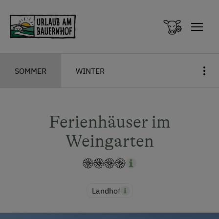
Zum Inhalt springen (Alt+0)
Zum Hauptmenü springen (Alt+1)
SOMMER
WINTER
Ferienhäuser im
Weingarten
Landhof