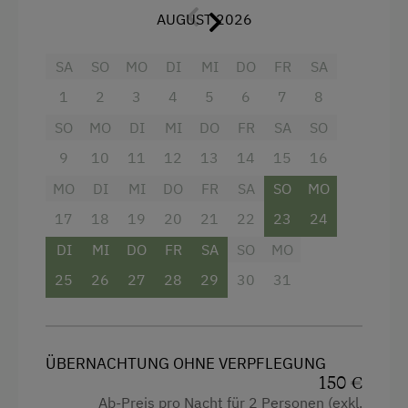
Ausstattung
AUGUST 2026
Ferienwohnung mit Frühstück
4 Plattenherd
Geschirr vorhanden
SA
SO
MO
DI
MI
DO
FR
SA
Radio
Geschirrspüler
1
2
3
4
5
6
7
8
Aussicht auf eine Berglandschaft
Gästeküche
SO
MO
DI
MI
DO
FR
SA
SO
Backofen
9
10
11
12
13
14
15
16
Holzterrasse
Balkon/Terrasse
MO
DI
MI
DO
FR
SA
SO
MO
Kaffeemaschine
17
18
19
20
21
22
23
24
Dusche
Mikrowelle
DI
MI
DO
FR
SA
SO
MO
Fernseher
Terrasse
25
26
27
28
29
30
31
Garten
Trockenraum
Gitterbett
Waschmaschine
Haarföhn
ÜBERNACHTUNG OHNE VERPFLEGUNG
Verpflegung
150 €
Handtücher
Ab-Preis pro Nacht für 2 Personen (exkl.