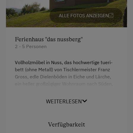
Unterkunftsart
ALLE FOTOS ANZEIGEN
Ferienhaus am Bergbauernhof
Hütte ist wintertauglich
Ferienhaus "das nussberg"
Am Betrieb
2 - 5 Personen
Ab-Hof-Verkauf
Vollholzmöbel in Nuss, das hochwertige tueri-
Garten/Wiese
bett (ohne Metall) von Tischlermeister Franz
Gross, edle Dielenböden in Eiche und Lärche,
Hofeigene Produkte
ein heller großzügiger Wohnraum nach Süden,
gut ausgestattete Kochnische sowie einer
Ausstattung der Wohneinheit
schwebende Weingartenterrasse, eigene Sauna
WEITERLESEN
mit Fenster in den Weingarten, ein gemütliches
Bettwäsche vorhanden
Schlafzimmer nach Osten ... zum Wohlfühlen
Brötchenservice
und Entspannen.
Verfügbarkeit
Ferienwohnung ebenerdig