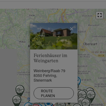
Anfahrt mit dem Auto
Ortszentrum in 1.5 km
Von Wien: A2 Südautobahn Abfahrt Fürstenfeld/Ilz,
Restaurant in 0.5 km
links fahren,in Großwilfersdorf rechts Richtung
Söchau, von dort links nach Übersbach, dann rechts
Schwimmbad in 4 km
nach Hatzendorf, weiter nach Brunn, in Brunn links
×
See / Teich in 10 km
nach Weinberg/Raab
Von Graz: A2 Südautobahn Abfahrt Gleisdorf Süd,
Richtung Feldbach, Umfahrung bleiben links Richtung
Fehring, wieder Umfahrung bleiben nach ca. 1km
Ferienhäuser im
links nach Weinberg/Raab
Weingarten
Anfahrt mit dem Zug
Weinberg/Raab 79
Bahnhof Fehring, 3 km entfernt
8350 Fehring,
Steiermark
Anfahrt mit dem Flugzeug
Flughafen Graz Thalerhof
ROUTE
PLANEN