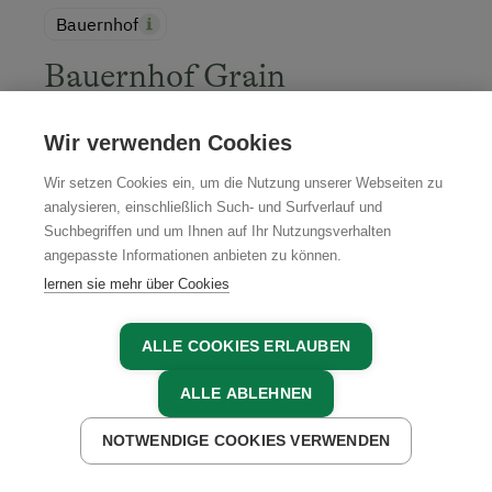
Bauernhof
Bauernhof Grain
Feldbach, Thermen- & Vulkanland Steiermark,
Steiermark
Wir verwenden Cookies
Wir setzen Cookies ein, um die Nutzung unserer Webseiten zu
analysieren, einschließlich Such- und Surfverlauf und
Suchbegriffen und um Ihnen auf Ihr Nutzungsverhalten
JETZT BUCHEN
angepasste Informationen anbieten zu können.
lernen sie mehr über Cookies
ALLE COOKIES ERLAUBEN
ALLE ABLEHNEN
Unsere Partner in der Region
NOTWENDIGE COOKIES VERWENDEN
JETZT ANFRAGEN
JETZT BUCHEN