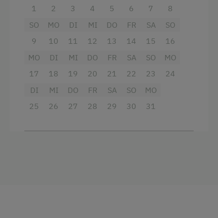
1
2
3
4
5
6
7
8
Spielzeug
SO
MO
DI
MI
DO
FR
SA
SO
Verpflegung
9
10
11
12
13
14
15
16
MO
DI
MI
DO
FR
SA
SO
MO
Café
17
18
19
20
21
22
23
24
Frühstück vom Buffett
DI
MI
DO
FR
SA
SO
MO
Vinothek
25
26
27
28
29
30
31
Übernachtung mit Frühstück
Service
Transfer Bahnhof
Transfer Flughafen
Willkommensgetränk
Zeitungsservice