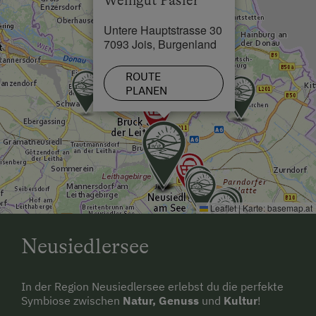
Weingut Pasler
Fahrradverleih
Untere Hauptstrasse 30
Geführte Wanderungen
7093 Jois, Burgenland
Gästeabend
ROUTE
Heimatmuseum
PLANEN
Individuelle Gruppenangebote
Jogging-Routen
Liegewiese
Nationalpark
Leaflet
|
Karte:
basemap.at
Naturpark
Neusiedlersee
Radwege
Seezugang
In der Region Neusiedlersee erlebst du die perfekte
Strand
Symbiose zwischen
Natur, Genuss
und
Kultur
!