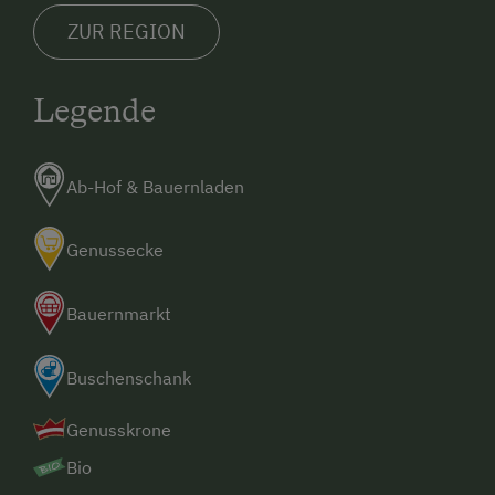
Tennisplatz
ZUR REGION
Tischtennis
Wandern
Legende
Wassersport
Ab-Hof & Bauernladen
Seminar-Dienstleistungen
Drucker
Genussecke
Fax
Bauernmarkt
Kopierer
Buschenschank
Genusskrone
Bio