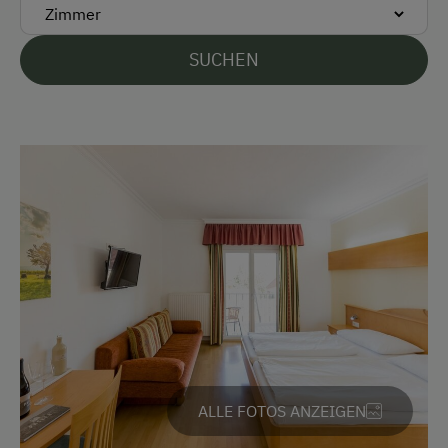
Barzahlung
SUCHEN
Diners Club
Discover
EC-Karte / Bankomatkarte (Maestro)
JCB
Mastercard/Eurocard
Visa
Vor Ort gesprochene Sprachen
Deutsch
Englisch
ALLE FOTOS ANZEIGEN
Parken