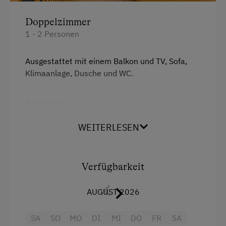
Kostenlose Parkplätze
Doppelzimmer
1 - 2 Personen
Am Betrieb
Ausgestattet mit einem Balkon und TV, Sofa,
Ab-Hof-Verkauf
Klimaanlage, Dusche und WC.
Garten/Wiese
Hausgarten
Ausstattung
Hofeigene Produkte
Doppelbett (Kingsize)
WEITERLESEN
Obstgarten
Weinverkostung
Verfügbarkeit
Kinder-Ausstattung
AUGUST 2026
Kinder sind willkommen
SA
SO
MO
DI
MI
DO
FR
SA
Kinderspielplatz