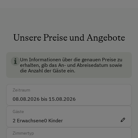
Garten
Klimaanlage
Lobby
Unsere Preise und Angebote
Nichtraucherzimmer
Anfahrtsmöglichkeiten
Um Informationen über die genauen Preise zu
erhalten, gib das An- und Abreisedatum sowie
die Anzahl der Gäste ein.
Auto
Bus
Zeitraum
Taxi
Zug
Gäste
2
Erwachsene
0
Kinder
Akzeptierte Zahlungsmittel
Zimmertyp
American Express