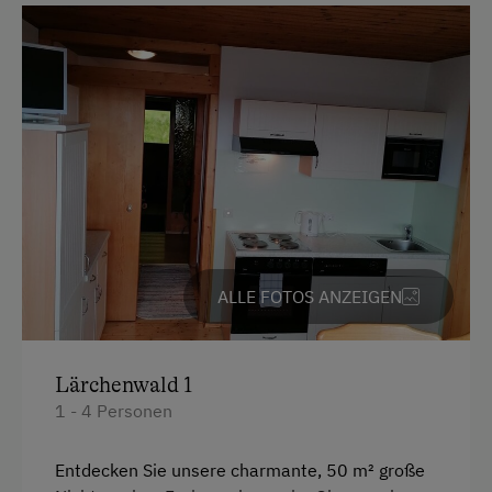
Besondere Unterkünfte
Backofen
Historische Höfe
Badewanne
Erbhöfe
Badewanne/Dusche kombiniert
Urlaub mit Hund
Balkon/Terrasse
Hund erlaubt
Fernseher
Bus zur Skipiste
Gitterbett
Skibus zur Loipe
Haarföhn
ALLE FOTOS ANZEIGEN
Allergikerhöfe
Handtücher
Heizung
Lärchenwald 1
Kaffeemaschine
1 - 4 Personen
Mikrowelle
Entdecken Sie unsere charmante, 50 m² große
Toilette