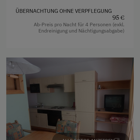
ÜBERNACHTUNG OHNE VERPFLEGUNG
95 €
Ausstattung
Ab-Preis pro Nacht für 4 Personen (exkl.
Endreinigung und Nächtigungsabgabe)
4 Plattenherd
Backofen
Balkon/Terrasse
Fernseher
Wasserkocher
Dusche
Haarföhn
Kaffeemaschine
Aussicht auf eine Berglandschaft
Handtücher