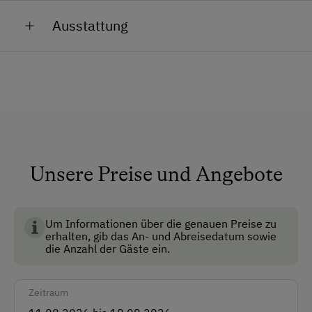
Alles was es auf einem Bauernhof geben soll: Kühe,
Dann steht z.B. eine lustige Traktorfahrt und
Ausstattung
Schweine, Ponys, Schafe, Hasen, Meerschweinchen,
Lagefeuer auf dem Programm.
Katzen, Hund, Hühner und Enten...
Allgemeine Ausstattung
Aufenthaltsraum
Garten
Haustiere erlaubt
Mitnahme von Hunden erlaubt
Unsere Preise und Angebote
Nichtraucherzimmer
Skischuhtrockner
Um Informationen über die genauen Preise zu
erhalten, gib das An- und Abreisedatum sowie
die Anzahl der Gäste ein.
Anfahrtsmöglichkeiten
Auto
Zeitraum