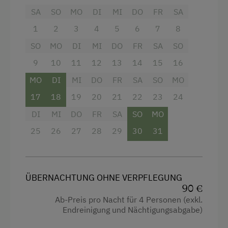
erfrischende Dusche und WC. Ein besonderes
SA
SO
MO
DI
MI
DO
FR
SA
Highlight ist die private Terrasse, ideal für
entspannte Stunden im Freien. Für Ihren
1
2
3
4
5
6
7
8
Komfort sind ein Fernseher und kostenfreies
SO
MO
DI
MI
DO
FR
SA
SO
WLAN vorhanden. Frische Handtücher liegen für
Sie bereit. Als Nichtraucherwohnung
9
10
11
12
13
14
15
16
gewährleistet sie ein stets frisches Raumklima.
MO
DI
MI
DO
FR
SA
SO
MO
Der charmante Altbau-Charakter verleiht der
17
18
19
20
21
22
23
24
Wohnung ein besonderes Flair. Praktisch:
Getränke können Sie direkt im Haus erwerben.
DI
MI
DO
FR
SA
SO
MO
25
26
27
28
29
30
31
Ausstattung
4 Plattenherd
ÜBERNACHTUNG OHNE VERPFLEGUNG
Backofen
90 €
Ab-Preis pro Nacht für 4 Personen (exkl.
Balkon/Terrasse
Endreinigung und Nächtigungsabgabe)
Dusche