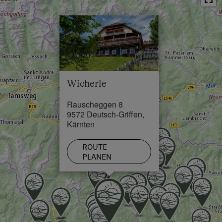
Ortszentrum in 5 km
×
Restaurant in 3 km
Schwimmbad in 15 km
See / Teich in 20 km
Wicherle
Skilift in 3 km
Rauscheggen 8
Loipe in 3 km
9572 Deutsch-Griffen,
Kärnten
ROUTE
PLANEN