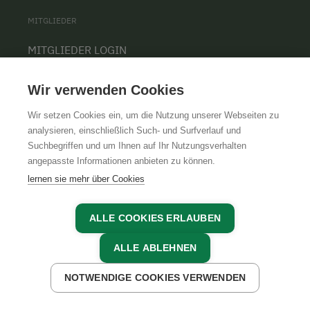
MITGLIEDER
MITGLIEDER LOGIN
MITGLIED WERDEN
Wir verwenden Cookies
Wir setzen Cookies ein, um die Nutzung unserer Webseiten zu
analysieren, einschließlich Such- und Surfverlauf und
INFORMATIONEN
Suchbegriffen und um Ihnen auf Ihr Nutzungsverhalten
angepasste Informationen anbieten zu können.
NACHHALTIGKEIT
lernen sie mehr über Cookies
KONTAKT
PRESSE
ALLE COOKIES ERLAUBEN
BARRIEREFREIHEIT
ALLE ABLEHNEN
COOKIE EINSTELLUNGEN
NOTWENDIGE COOKIES VERWENDEN
JETZT ANFRAGEN
JETZT BUCHEN