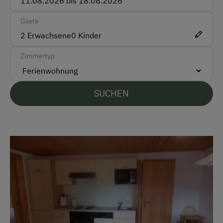
Akzeptierte Zahlungsmittel
Gäste
Barzahlung
2
Erwachsene
0
Kinder
Überweisung / SEPA
Zimmertyp
Vor Ort gesprochene Sprachen
Deutsch
SUCHEN
Parken
Kostenlose Parkplätze
Am Betrieb
Garten/Wiese
Hausgarten
Spielgefährten