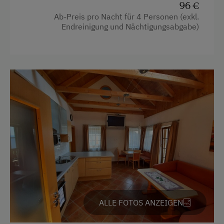
Genießen Sie von hier aus oder aus den
Transfer Skilift
96 €
Fenstern die atemberaubende Aussicht auf die
Ab-Preis pro Nacht für 4 Personen (exkl.
umliegende Berglandschaft. Diese
Endreinigung und Nächtigungsabgabe)
Internet
Ferienwohnung ist der ideale Rückzugsort für
Kostenloses Internet
unvergessliche Familienurlaube und Erholung
pur.
WiFi
Ausstattung
Freizeitaktivitäten am Betrieb und in der
Umgebung
4 Plattenherd
Almausflüge
Aussicht auf eine Berglandschaft
Almwandern
Backofen
Bogenschießen
Balkon/Terrasse
Eisstockschießen
Dusche
Ponyreiten
ALLE FOTOS ANZEIGEN
Fernseher
Reiten
Garten