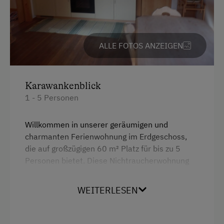
Kinder-Ausstattung
ALLE FOTOS ANZEIGEN
Baby- und Kleinkinderausstattung
Kinder sind willkommen
Kinderspielplatz
Karawankenblick
1 - 5 Personen
Spielhaus
Spielzeug
Willkommen in unserer geräumigen und
charmanten Ferienwohnung im Erdgeschoss,
Spielzimmer
die auf großzügigen 60 m² Platz für bis zu 5
Personen bietet. Diese Nichtraucherwohnung
Ausstattung der Wohneinheit
kombiniert den Komfort eines modernen
Zuhauses mit dem gemütlichen Ambiente eines
Bettwäsche vorhanden
WEITERLESEN
Altbaus. Sie verfügt über ein gemütliches
Brötchenservice
Schlafzimmer mit einem komfortablen
Doppelbett sowie ein separates, liebevoll