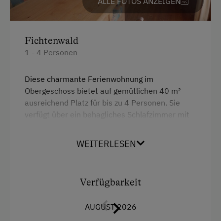
ALLE FOTOS ANZEIGEN
Mikrowelle
Toilette
Fichtenwald
Wlan
1 - 4 Personen
Kühlschrank
Diese charmante Ferienwohnung im
Küche
Obergeschoss bietet auf gemütlichen 40 m²
ausreichend Platz für bis zu 4 Personen. Sie
Altbau
verfügt über ein behagliches Schlafzimmer mit
Doppelbett
einem komfortablen Doppelbett und ein
separates Kinderzimmer, ausgestattet mit
Stockbett
WEITERLESEN
einem Etagenbett, perfekt für die Kleinen. Die
voll ausgestattete Wohnküche lädt mit einem 4-
Plattenherd, Backofen, Mikrowelle, Kühlschrank,
Verfügbarkeit
Wasserkocher und kompletter
Küchenausstattung zum gemeinsamen Kochen
AUGUST 2026
und Verweilen ein. Das Badezimmer bietet eine