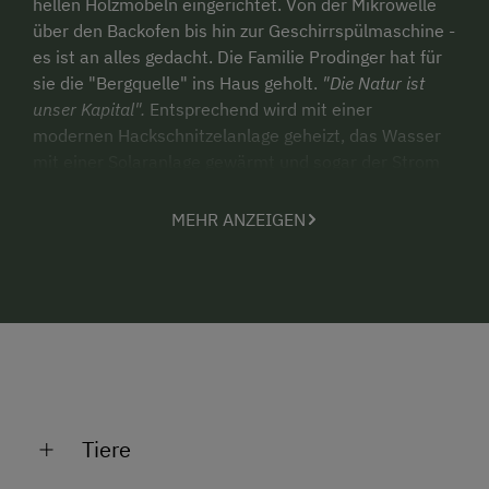
hellen Holzmöbeln eingerichtet. Von der Mikrowelle
über den Backofen bis hin zur Geschirrspülmaschine -
es ist an alles gedacht. Die Familie Prodinger hat für
sie die "Bergquelle" ins Haus geholt.
"Die Natur ist
unser Kapital".
Entsprechend wird mit einer
modernen Hackschnitzelanlage geheizt, das Wasser
mit einer Solaranlage gewärmt und sogar der Strom
stammt dank eigener Photovoltaikanlage
größtenteils aus eigener Erzeugung.
MEHR ANZEIGEN
Ferienparadies für Kinder.
Zu einem echten
Ferienbauernhof gehören natürlich viele Tiere;
Katzen, Schweine, Enten, Hühner, Schafe, der
kinderfreundliche Hund Nero, Kanninchen,
Meerschweinchen und 2 Ponys, auf denen die Eltern
ihre Kinder
kostenlos
führen können. Zudem gibt es
Tiere
eine Spielscheune, Kinderfahrräder und Roller und
selbstverständlich die Natur rund ums Haus.