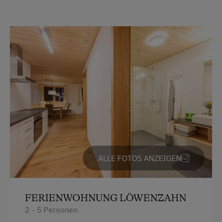
Parken
E-Auto Ladestation
Kostenlose Parkplätze
Am Betrieb
Ab-Hof-Verkauf
Familienanschluss
Garten/Wiese
Hausgarten
ALLE FOTOS ANZEIGEN
Mithilfe am Hof
Obstgarten
FERIENWOHNUNG LÖWENZAHN
Spielgefährten
2 - 5 Personen