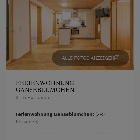
Nordic Walking
Rodelbahn in der Nähe
Schneeschuhwanderung
Sennerei
Skibusnähe
ALLE FOTOS ANZEIGEN
Skifahren
Skilift
FERIENWOHNUNG
GÄNSEBLÜMCHEN
Wandern
2 - 5 Personen
Wintersport
Ferienwohnung Gänseblümchen:
(2-5
Zusätzliche Ausstattungsmerkmale
Personen)
Aktivurlaub
Das Gänseblümchen besticht mit
schlichter