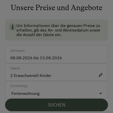
alle Bergbahnen und alle Schwimmbäder des
Unsere Preise und Angebote
Auto
Bregenzerwaldes zum Nulltarif. Jeder, der die vielen
Bus
wunderschönen Berge des Bregenzerwaldes kennt,
weiß dieses Angebot bestimmt zu schätzen.
Um Informationen über die genauen Preise zu
Taxi
erhalten, gib das An- und Abreisedatum sowie
die Anzahl der Gäste ein.
Zug
Akzeptierte Zahlungsmittel
Zeitraum
Barzahlung
Gäste
Vor Ort gesprochene Sprachen
2
Erwachsene
0
Kinder
Deutsch
Zimmertyp
Englisch
Französisch
SUCHEN