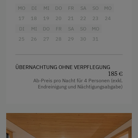
Doppelbett (Kingsize)
MO
DI
MI
DO
FR
SA
SO
MO
Waschmaschine
17
18
19
20
21
22
23
24
Verpflegung
DI
MI
DO
FR
SA
SO
MO
Ohne Verpflegung
25
26
27
28
29
30
31
Internet
ÜBERNACHTUNG OHNE VERPFLEGUNG
Kostenloses Internet
185 €
WiFi
Ab-Preis pro Nacht für 4 Personen (exkl.
Endreinigung und Nächtigungsabgabe)
Freizeitaktivitäten am Betrieb und in der
Umgebung
Erlebniswanderung
Kutschenfahrten
Liegewiese