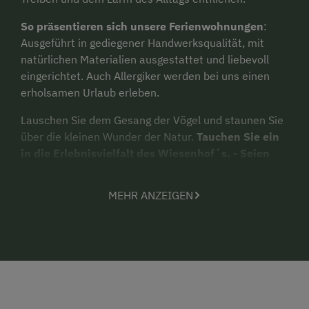
So präsentieren sich unsere Ferienwohnungen
:
Ausgeführt in gediegener Handwerksqualität, mit
natürlichen Materialien ausgestattet und liebevoll
eingerichtet. Auch Allergiker werden bei uns einen
erholsamen Urlaub erleben.
Lauschen Sie dem Gesang der Vögel und staunen Sie
über die kleinen Wunder der Natur.
Tauchen Sie ein
in die Erlebnisvielfalt des Wiesenhof´s. - Seien
Sie dabei und helfen Sie mit - ein unvergessliches
Erlebnis.
MEHR ANZEIGEN
Wir freuen uns über die erfolgreiche Zertifizierung
zum
Baby- und Kinderbauernhof
im Dezember
2020.
Glückliche Kinderaugen auf dem Spielplatz, fleißige