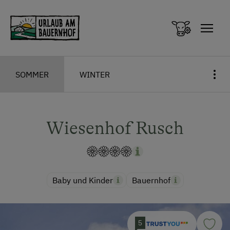
Zum Inhalt springen (Alt+0)
Zum Hauptmenü springen (Alt+1)
SOMMER
WINTER
Wiesenhof Rusch
Baby und Kinder
Bauernhof
5