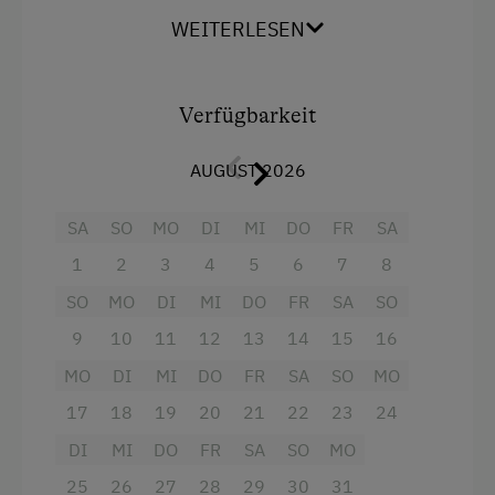
Schönheit
-so auch unsere
neue
Wandern
WEITERLESEN
Ferienwohnung
. Massive Decken aus Holz vom
Mithilfe am Hof
eigenen Wald, Vollholzmöbel und
naturbelassene Holzböden garantieren einen
Aktivurlaub Winter
erholsamen Urlaub.
Verfügbarkeit
Skifahren
Die Wohnung besteht aus:
AUGUST 2026
Sanfter Winter
Küche mit gemütlichem Wohn- und
Langlaufen
SA
SO
MO
DI
MI
DO
FR
SA
Essbereich
Schneeschuhwandern
1
2
3
4
5
6
7
8
2 Schlafzimmer
SO
MO
DI
MI
DO
FR
SA
SO
Kulinarik / Genuss
Bad und WC
9
10
11
12
13
14
15
16
Kulinarik zum Miterleben / In der Hofküche
Terrasse
MO
DI
MI
DO
FR
SA
SO
MO
Urlaub für Familien
17
18
19
20
21
22
23
24
Ausstattung
Familienfreundliche Unterkünfte
DI
MI
DO
FR
SA
SO
MO
Doppelbett (Kingsize)
25
26
27
28
29
30
31