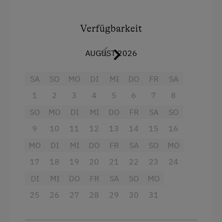
ein
Wohnzimmer
Verfügbarkeit
einen
Vorraum mit Kachelofen und
Sitzbank
AUGUST 2026
ein WC
und ein
Bad
mit Dusche,
SA
SO
MO
DI
MI
DO
FR
SA
Waschbecken und Waschmaschine
1
2
3
4
5
6
7
8
eine
Vorratskammer
mit Kühl- und
SO
Gefrierschrank
MO
DI
MI
DO
FR
SA
SO
9
10
11
12
13
14
15
16
Im
Obergeschoss
befinden sich drei gemütliche
Zimmer:
MO
DI
MI
DO
FR
SA
SO
MO
17
18
19
20
21
22
23
24
ein
Doppelbettzimmer
mit Balkon
DI
MI
DO
FR
SA
SO
MO
ein
Stockbettzimmer
mit zwei Betten
25
26
27
28
29
30
31
ein
Dreibettzimmer
mit Gitterbett