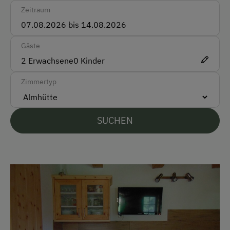
Zeitraum
Bettwäsche vorhanden
E-Herd
Gäste
Holzofen
2
Erwachsene
0
Kinder
Waschmaschine
Zimmertyp
Zusätzliche Ausstattungsmerkmale
Aktivurlaub
SUCHEN
Wandern
Angeln
Mithilfe am Hof
Aktivurlaub Winter
Skifahren