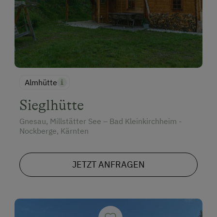
Almhütte
Sieglhütte
Gnesau, Millstätter See – Bad Kleinkirchheim -
Nockberge, Kärnten
JETZT ANFRAGEN