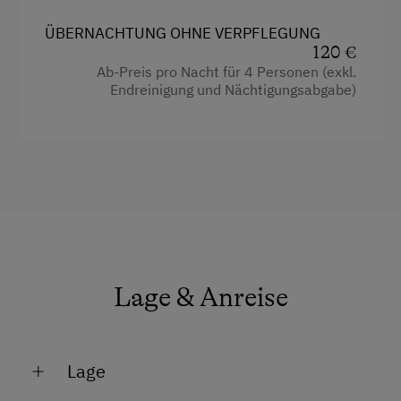
Ausstattung
ÜBERNACHTUNG OHNE VERPFLEGUNG
120 €
Dusche
Ab-Preis pro Nacht für 4 Personen (exkl.
Kinderbett
Endreinigung und Nächtigungsabgabe)
Küche
Küchenausstattung
Kühlschrank
Doppelbett (Kingsize)
Stockbett
Einzelbett
Lage & Anreise
Lage