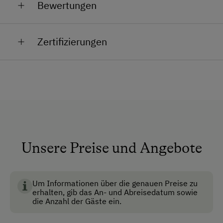
Bewertungen
Brunnen vor der Hütte
Dusche/Bad/WC
Zertifizierungen
Fließwasser
Haustiere erlaubt
Multimedia (Sat-TV)
Nichtraucherzimmer
Unterkunftsart
Unsere Preise und Angebote
Almhüttenvermietung
BIO AUSTRIA steht für kontrolliert biologische
Landwirtschaft in Österreich und garantiert höchste
Für max. 6 Personen
Standards für Umwelt, Tierwohl und
Um Informationen über die genauen Preise zu
Klassische Almhütte
erhalten, gib das An- und Abreisedatum sowie
Lebensmittelqualität.
die Anzahl der Gäste ein.
Ausstattung der Wohneinheit