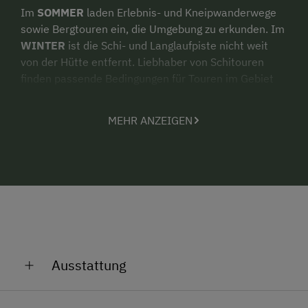
Im
SOMMER
laden Erlebnis- und Kneipwanderwege
sowie Bergtouren ein, die Umgebung zu erkunden. Im
WINTER
ist die Schi- und Langlaufpiste nicht weit
von der Hütte entfernt. Liebhaber von Schitouren
finden passende Bedingungen für Touren im Gebiet
des Wintertalernocks.
MEHR ANZEIGEN
Falls einmal nicht die Sonne scheint, bietet der
überdachte Balkon vor der Hütte Schutz vor Wind und
Regen und einem gemütlichen Beisammensein im
Freien steht nichts im Weg. Der Almgriller und die
Sitzmöbel im Freien laden zu geselligen Stunden ein.
Ein gut ausgestattetes Spielhäuschen und das kleine
Bächlein hinter der Hütte lassen Kinderherzen
höherschlagen.
Ausstattung
Allgemeine Ausstattung