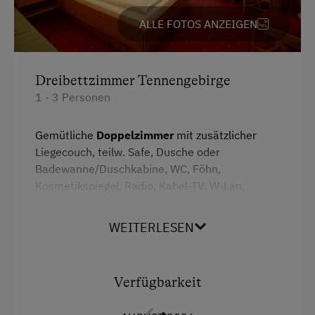
Telefonservice
ALLE FOTOS ANZEIGEN
Transfer Bahnhof
Transfer Flughafen
Dreibettzimmer Tennengebirge
Tägliches Housekeeping
1 - 3 Personen
Willkommensgetränk
Gemütliche
Doppelzimmer
mit zusätzlicher
Zeitungsservice
Liegecouch, teilw. Safe, Dusche oder
Badewanne/Duschkabine, WC, Föhn,
Internet
Kosmetikspiegel, Radio, Kabel-TV, W-Lan,
Balkon mit traumhaftem Blick
zum
Kostenloses Internet
Tennengebirge und Talschluss Aualm.
WEITERLESEN
WiFi
Ausstattung
Freizeitaktivitäten am Betrieb und in der
Verfügbarkeit
Umgebung
Radio
Almausflüge