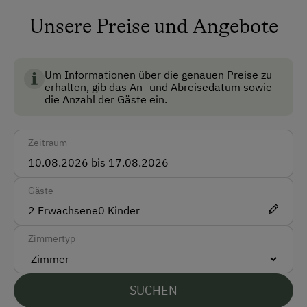
Safe
Wir würden uns sehr freuen, auch Sie einmal bei uns
Hühner
Unsere Preise und Angebote
im Lammertal begrüßen zu dürfen !
Skiraum
Hahn
Ihre Familie Quehenberger
Skischuhtrockner
Um Informationen über die genauen Preise zu
erhalten, gib das An- und Abreisedatum sowie
Registrierungsnummer: 50419-000012-2020
die Anzahl der Gäste ein.
Anfahrtsmöglichkeiten
Auto
Zeitraum
Zug
Gäste
Akzeptierte Zahlungsmittel
2
Erwachsene
0
Kinder
Barzahlung
Zimmertyp
EC-Karte / Bankomatkarte (Maestro)
Überweisung / SEPA
SUCHEN