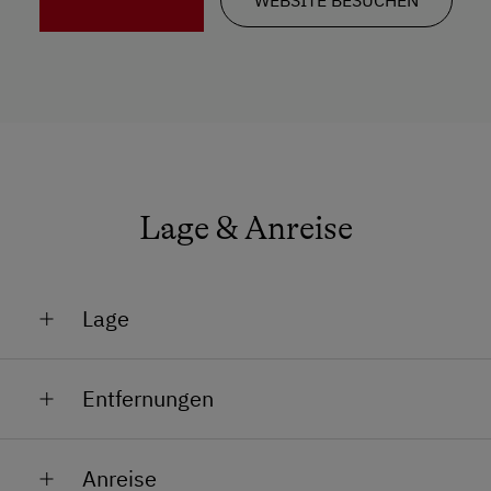
Lage & Anreise
Lage
Absolute Alleinlage
Entfernungen
Am Berg
Bahnhof in 20 km
Lage im Grünen
Anreise