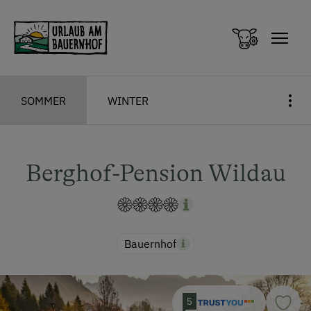
Zum Inhalt springen (Alt+0)
Zum Hauptmenü springen (Alt+1)
SOMMER
WINTER
Berghof-Pension Wildau
Bauernhof
5