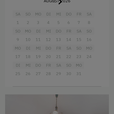
AUGUST 2026
Aussicht auf eine Berglandschaft
Almwandern
Badewanne
SA
SO
MO
DI
MI
DO
FR
SA
Badesee
Balkon/Terrasse
1
2
3
4
5
6
7
8
Bogenschießen
Dusche
SO
MO
DI
MI
DO
FR
SA
SO
Eislaufen
Fernseher
9
10
11
12
13
14
15
16
Eisstockschießen
MO
Haarföhn
DI
MI
DO
FR
SA
SO
MO
Geführte Wanderungen
17
18
19
20
21
22
23
24
Handtücher
Gästeabend
DI
MI
DO
FR
SA
SO
MO
Safe
25
26
27
28
29
30
31
Hausmuseum
Haupthaus
Hausmusik
Doppelbett (Kingsize)
Heimatabend
Einzelbett
Jogging-Routen
Klettern