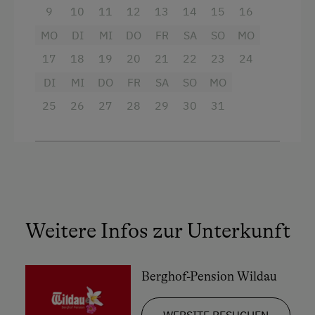
Musikerhöfe
Haarföhn
9
10
11
12
13
14
15
16
MO
Handtücher
DI
MI
DO
FR
SA
SO
MO
17
18
19
20
21
22
23
24
Safe
DI
MI
DO
FR
SA
SO
MO
Hochgeschwindigkeits-Internetanschluss
25
26
27
28
29
30
31
Haupthaus
Doppelbett (Kingsize)
Weitere Infos zur Unterkunft
Berghof-Pension Wildau
WEBSITE BESUCHEN