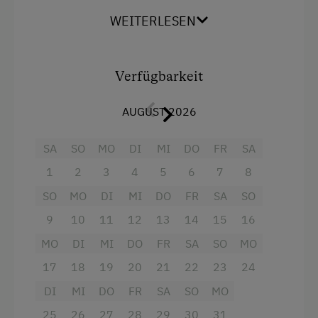
Kosmetikspiegel, Radio, Kabel-TV, W-Lan,
Skibusnähe
WEITERLESEN
Balkon mit Blick
zum Gosaukamm
Skilift
Vierbettzimmer Gosaukamm mit Dusche
Tischtennis
Verfügbarkeit
Neu renoviert mit Vollholzmöbel, Teppichboden,
Wandern
Dusche, WC, Föhn, Kosmetikspiegel, Radio,
AUGUST 2026
Flachbildschirm, W-Lan, Balkon mit Blick zum
Wintersport
Gosaukamm
SA
SO
MO
DI
MI
DO
FR
SA
Wellnessangebote
1
2
3
4
5
6
7
8
Ausstattung
Infrarotkabine
SO
MO
DI
MI
DO
FR
SA
SO
Doppelbett (Kingsize)
Sauna
9
10
11
12
13
14
15
16
Ausziehcouch
Solarium
MO
DI
MI
DO
FR
SA
SO
MO
Stockbett
17
18
19
20
21
22
23
24
Zusätzliche Ausstattungsmerkmale
DI
MI
DO
FR
SA
SO
MO
Aktivurlaub
25
26
27
28
29
30
31