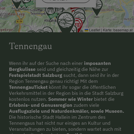
ursprüngliche Lammertal, fahren Sie noch 2 km
weiter, um dann bei der Telefonzelle rechts
abzubiegen und nach 400 m bei uns in der Wildau
anzukommen.
Leaflet
|
Karte:
basemap.at
Anfahrt mit dem Zug
Tennengau
Bis Bischofshofen von dort erfolgt Abholung von uns.
Anfahrt mit dem Flugzeug
Wenn ihr auf der Suche nach einer
imposanten
Flughafen Salzburg
Bergkulisse
seid und gleichzeitig die Nähe zur
Festspielstadt Salzburg
sucht, dann seid ihr in der
Region Tennengau genau richtig! Mit dem
TennengauTicket
könnt ihr sogar die öffentlichen
Verkehrsmittel in der Region bis in die Stadt Salzburg
kostenlos nutzen.
Sommer wie Winter
bietet die
Erlebnis- und Genussregion
zudem viele
Ausflugsziele und Naturdenkmäler, sowie Museen.
Die historische Stadt Hallein im Zentrum des
Tennengaus hat nicht nur einiges an Kultur und
Veranstaltungen zu bieten, sondern wartet auch mit