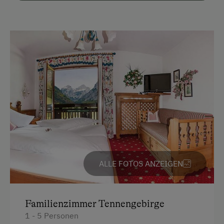
Vor Ort gesprochene Sprachen
Deutsch
Englisch
Parken
Kostenlose Parkplätze
Am Betrieb
Bauernstube
Familienanschluss
ALLE FOTOS ANZEIGEN
Garten/Wiese
Hausgarten
Familienzimmer Tennengebirge
Hofeigene Produkte
1 - 5 Personen