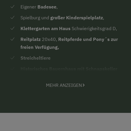
Eigener
Badesee
,
Spielburg und
großer Kinderspielplatz
,
Klettergarten am Haus
Schwierigkeitsgrad D,
Reitplatz
20x40,
Reitpferde und Pony´s zur
freien Verfügung,
Streicheltiere
Historisches Bauernhaus mit Schnapskeller
Rindfleisch aus eigener Landwirtschaft
,
MEHR ANZEIGEN
Zwergpony´s,
Go-Karts,
Tischtennis...
Einzigartiges Bauernhaus das seinesgleichen
sucht
- erstmals erwähnt 1241 und
Erbhof seit
1738
.
Bauernhausführungen
, Verkostung von Wein-
und Schnaps in den
Gewölbekellern
-
anschließender gemütlicher Abend inkl. Wein mit