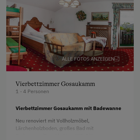
Klettersteig
Kletterwald
Kutschenfahrten
Leihrodeln
Liegewiese
ALLE FOTOS ANZEIGEN
Live Unterhaltung
Nordic Walking
Vierbettzimmer Gosaukamm
Ponyreiten
1 - 4 Personen
Reiten
Vierbettzimmer Gosaukamm mit Badewanne
Reitwege
Neu renoviert mit Vollholzmöbel,
Rodelbahn in der Nähe
Lärchenholzboden, großes Bad mit
Badewanne/Duschkabine, WC, Föhn,
Schneeschuhwanderung