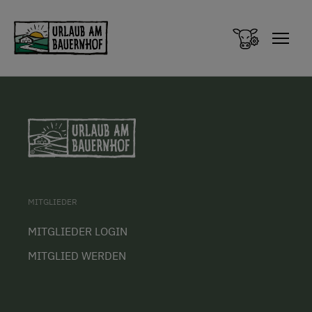
Zum Inhalt springen (Alt+0)
Zum Hauptmenü springen (Alt+1)
MITGLIEDER
MITGLIEDER LOGIN
MITGLIED WERDEN