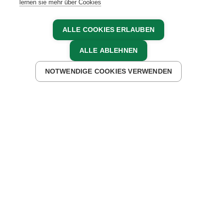
lernen sie mehr über Cookies
ALLE COOKIES ERLAUBEN
01.11.2023, Anita Arneitz
ALLE ABLEHNEN
ZURÜCK ZUR ÜBERSICHT
NOTWENDIGE COOKIES VERWENDEN
„Alles ist besser, als eine Verpackung aufzureißen und
in die Mikrowelle zu stellen.“
GERLINDE WEGER