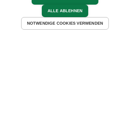
14.05.2018, Sabine Ertl
ALLE ABLEHNEN
ZURÜCK ZUR ÜBERSICHT
NOTWENDIGE COOKIES VERWENDEN
Mit 21 Jahren zog die junge Frau, die eigentlich nie
Bäuerin werden wollte, mit Sack und Pack auf den
Anderlehof. Hoch über der Ortsgemeinde Deutsch
Griffen, in der sogenannten Rauscheggen und unweit
von den malerischen Almen der Hochrindl entfernt,
liegt die Wirtschaft. Weit weg von touristischen
Hotspots, dafür inmitten einer unverfälschten Natur-
und Kulturlandschaft. Als man in den 90er Jahren mit
der Zimmervermietung startete, war man einerseits
voller Hoffnung, bewegte sich andererseits auf
unsicherem Terrain: Würden überhaupt Gäste