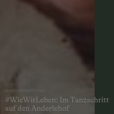
HOFGESCHICHTEN
#WieWirLeben: Im Tanzschritt
auf den Anderlehof