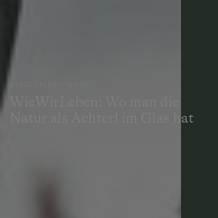
RUND UM DEN WEIN
WieWirLeben: Wo man die
Natur als Achterl im Glas hat