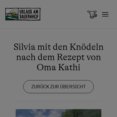
Zum Inhalt springen (Alt+0)
Zum Hauptmenü springen (Alt+1)
Silvia mit den Knödeln
nach dem Rezept von
Oma Kathi
ZURÜCK ZUR ÜBERSICHT