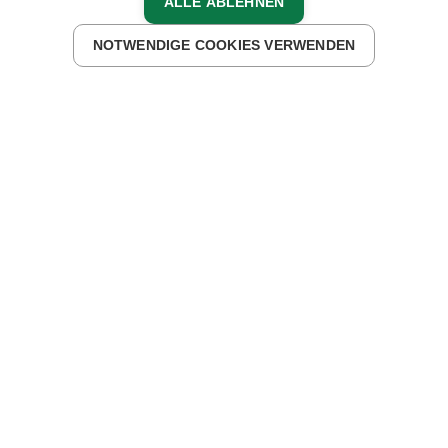
ALLE ABLEHNEN
UNTERKÜNFTE FINDEN
NOTWENDIGE COOKIES VERWENDEN
Auszeit am Bauernhof in
Kärnten
ERHOLUNG UND ERLEBEN AUF
KÄRNTENS BAUERNHÖFEN
Erlebe deine Auszeit am Bauernhof in Kärnten!
Die
intakte Natur mit ihren sanften
Bergen
, klaren
Seen
und weiten Wäldern lädt zu unvergesslichen
Momenten ein. Entspanne auf unseren Bauernhöfen,
entdecke die Landschaft bei
Wanderungen
und
genieße
regionale Köstlichkeiten
direkt vom Hof und