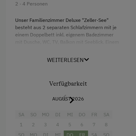
2 - 4 Personen
Unser Familienzimmer Deluxe "Zeller-See"
besteht aus 2 separaten Schlafzimmern mit je
einem Doppelbett inkl. eigenem Badezimmer
mit Dusche, WC, TV, Balkon mit Seeblick. Einem
gemütlichem Wohnraum mit Küche, Sofa und
Esstisch. Nichtraucherzimmer.
WEITERLESEN
Dieses Zimmer bietet keinen Platz für ein
Zustellbett.
Verfügbarkeit
Ausstattung
AUGUST 2026
Kühlschrank
SA
SO
MO
DI
MI
DO
FR
SA
Küche
1
2
3
4
5
6
7
8
Fernseher
SO
MO
DI
MI
DO
FR
SA
SO