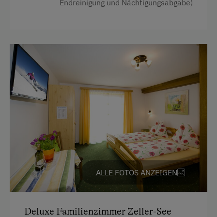
Endreinigung und Nächtigungsabgabe)
Handtücher
Mikrowelle
Wasserkocher
Küche
Küchenausstattung
Kühlschrank
Haupthaus
Doppelbett (Kingsize)
Ausziehcouch
Stockbett
ALLE FOTOS ANZEIGEN
Deluxe Familienzimmer Zeller-See