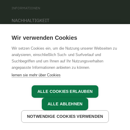
INFORMATIONEN
NACHHALTIGKEIT
KONTAKT
Wir verwenden Cookies
PRESSE
Wir setzen Cookies ein, um die Nutzung unserer Webseiten zu
BARRIEREFREIHEIT
analysieren, einschließlich Such- und Surfverlauf und
COOKIE EINSTELLUNGEN
Suchbegriffen und um Ihnen auf Ihr Nutzungsverhalten
angepasste Informationen anbieten zu können.
lernen sie mehr über Cookies
ÜBER UNS
ALLE COOKIES ERLAUBEN
UNSERE ORGANISATION
ALLE ABLEHNEN
TEAM
NOTWENDIGE COOKIES VERWENDEN
KARRIERE
JETZT ANFRAGEN
JETZT BUCHEN