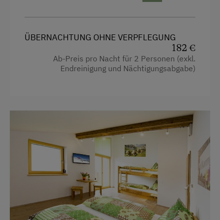
Almwandern
Dusche
Badesee
Fernseher
ÜBERNACHTUNG OHNE VERPFLEGUNG
Bergtouren
182 €
Haarföhn
Ab-Preis pro Nacht für 2 Personen (exkl.
Fahrradverleih
Endreinigung und Nächtigungsabgabe)
Handtücher
Ganzjahres Skigebiet
Mikrowelle
Radwege
Wasserkocher
Rodelbahn in der Nähe
Küche
Schneeschuhwanderung
Küchenausstattung
Skifahren
Kühlschrank
Sommerrodelbahn
Haupthaus
Wandern
Doppelbett (Kingsize)
Wassersport
Ausziehcouch