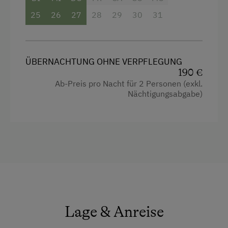
Handtücher
25
26
27
28
29
30
31
Kinderbett
Mikrowelle mit Backfunktion
ÜBERNACHTUNG OHNE VERPFLEGUNG
Seeblick
190 €
Toaster
Ab-Preis pro Nacht für 2 Personen (exkl.
Nächtigungsabgabe)
Toilette
Wasserkocher
Familienzimmer
Kochnische
Küchenausstattung
Kühlschrank
Lage & Anreise
Verbundene Zimmer