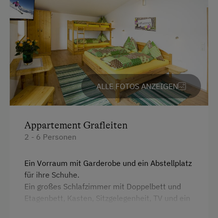
Garten/Wiese
Hausgarten
Spielgefährten
Kinder-Ausstattung
ALLE FOTOS ANZEIGEN
Kinder sind willkommen
Kinderspielplatz
Appartement Grafleiten
2 - 6 Personen
Spielzeug
Ein Vorraum mit Garderobe und ein Abstellplatz
Ausstattung der Wohneinheit
für ihre Schuhe.
Bettwäsche vorhanden
Ein großes Schlafzimmer mit Doppelbett und
Etagenbett, Kasten, Sitzgelegenheit, TV und ein
Geschirr vorhanden
Balkon mit direktem Blick auf den Zeller See