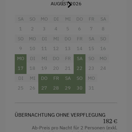
AUGUST 2026
Personen, Esstisch, Kasten, TV, komplett
ausgestatteter Küche mit Kühlschrank und
SA
SO
MO
DI
MI
DO
FR
SA
Gefrierfach, Herdplatten und Backrohr mit
Dunstabzug, Geschirrspüler, Mikrowelle,
1
2
3
4
5
6
7
8
Kaffeemaschine, Wasserkocher, Ess- und
SO
MO
DI
MI
DO
FR
SA
SO
Kochgeschirr und Kochutensilien.
9
10
11
12
13
14
15
16
MO
DI
MI
DO
FR
SA
SO
MO
Ausstattung
17
18
19
20
21
22
23
24
4 Plattenherd
DI
MI
DO
FR
SA
SO
MO
Aussicht auf eine Berglandschaft
25
26
27
28
29
30
31
Backofen
Dusche
Fernseher
ÜBERNACHTUNG OHNE VERPFLEGUNG
182 €
Haarföhn
Ab-Preis pro Nacht für 2 Personen (exkl.