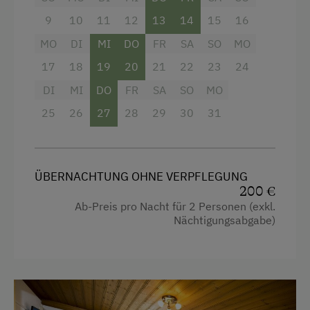
Dusche
9
10
11
12
13
14
15
16
Aussicht auf eine Berglandschaft
MO
DI
MI
DO
FR
SA
SO
MO
17
18
19
20
21
22
23
24
Mikrowelle
DI
MI
DO
FR
SA
SO
MO
Handtücher
25
26
27
28
29
30
31
Haupthaus
Balkon/Terrasse
Kinderbett
ÜBERNACHTUNG OHNE VERPFLEGUNG
200 €
Toaster
Ab-Preis pro Nacht für 2 Personen (exkl.
Nächtigungsabgabe)
Küchenausstattung
Haarföhn
Wasserkocher
Toilette