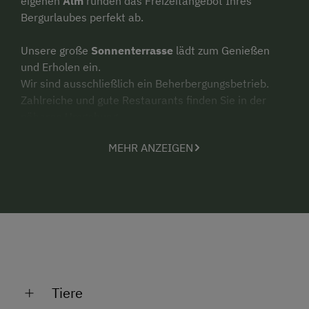
eigenen
Alm
runden das Freizeitangebot Ihres
Bergurlaubes perfekt ab.
Unsere große
Sonnenterrasse
lädt zum Genießen
und Erholen ein.
Wir sind ausschließlich ein Beherbergungsbetrieb.
Zahlreiche und gute Restaurants finden Sie in der
näheren Umgebung.
MEHR ANZEIGEN
Über unseren Hof
Im Winter sind unsere Mutterkühe mit ihren Kälbern
bei uns im Stall – den Sommer verbringen sie auf der
Alm.
Es leben bei uns einige Kleintiere sowie unsere Esel.
Wir freuen uns, Sie als Gäste bei uns begrüßen zu
dürfen!
Tiere
Ihre Familie Gruber & Pausch