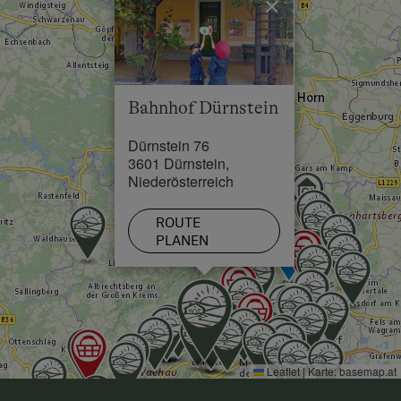
×
Restaurant in 0.1 km
Schwimmbad in 0.2 km
See / Teich in 0.2 km
Bahnhof Dürnstein
Dürnstein 76
3601 Dürnstein,
Niederösterreich
ROUTE
PLANEN
Leaflet
|
Karte:
basemap.at