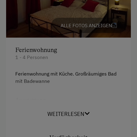
Spielzimmer
ALLE FOTOS ANZEIGEN
Ausstattung der Wohneinheit
Bettwäsche vorhanden
Ferienwohnung
Ferienwohnung ebenerdig
1 - 4 Personen
Geschirr vorhanden
Geschirrspüler
Ferienwohnung mit Küche. Großräumiges Bad
mit Badewanne
Gästeküche
Kaffeemaschine
Ausstattung
Terrasse
4 Plattenherd
WEITERLESEN
Badewanne/Dusche kombiniert
Service
Balkon/Terrasse
Transfer Bahnhof