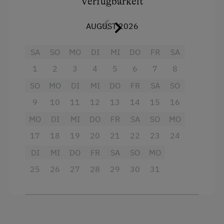
Verfügbarkeit
Haarföhn
AUGUST 2026
Freizeitaktivitäten am Betrieb und in der
Aussicht auf eine Berglandschaft
Umgebung
SA
SO
MO
DI
MI
DO
FR
SA
Backofen
Almwandern
1
2
3
4
5
6
7
8
Badewanne
Bergtouren
SO
MO
DI
MI
DO
FR
SA
SO
Fernseher
Donauradweg
9
10
11
12
13
14
15
16
Handtücher
E-Bike-Verleih
MO
DI
MI
DO
FR
SA
SO
MO
Toaster
Erlebniswanderung
17
18
19
20
21
22
23
24
Wasserkocher
Fahrradverleih
DI
MI
DO
FR
SA
SO
MO
Toilette
Freibad
25
26
27
28
29
30
31
Kochnische
Klettern
Kühlschrank
Klettersteig
Wlan
Radwege