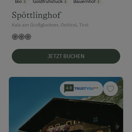
Bio
Goldfrühstück
Bauernhof
Spöttlinghof
Kals am Großglockner, Osttirol, Tirol
JETZT BUCHEN
4.8