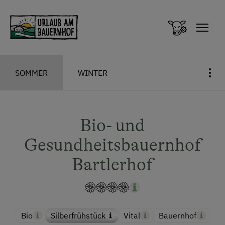
Zum Inhalt springen (Alt+0)
Zum Hauptmenü springen (Alt+1)
SOMMER
WINTER
Bio- und
Gesundheitsbauernhof
Bartlerhof
Bio
Silberfrühstück
Vital
Bauernhof