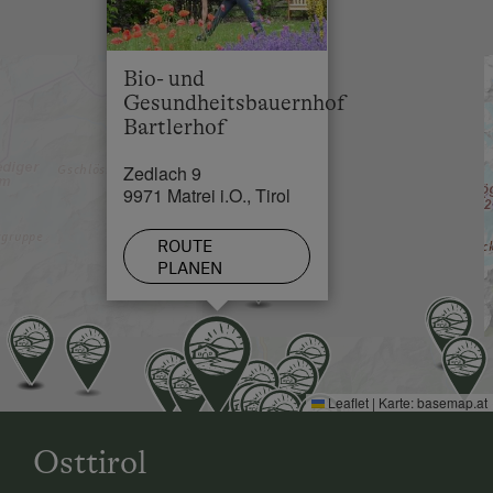
Energie/Entspannung
Loipe in 4 km
Besondere Unterkünfte
Bio- und
Camping
Gesundheitsbauernhof
Bartlerhof
Zedlach 9
9971 Matrei i.O., Tirol
ROUTE
PLANEN
Leaflet
|
Karte:
basemap.at
Osttirol