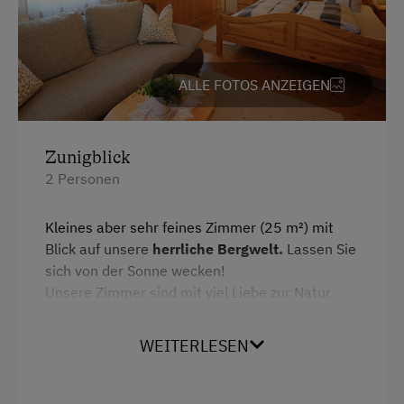
Familienanschluss
Garten/Wiese
Hausgarten
ALLE FOTOS ANZEIGEN
Hofeigene Produkte
Mithilfe am Hof
Zunigblick
2 Personen
Kinder-Ausstattung
Kinder sind willkommen
Kleines aber sehr feines Zimmer (25 m²) mit
Blick auf unsere
herrliche Bergwelt.
Lassen Sie
Kinderspielplatz
sich von der Sonne wecken!
Spielzeug
Unsere Zimmer sind mit viel Liebe zur Natur
eingerichtet - heimisches
Zirben
Holz und viele
kleine Details machen ihren Urlaub zum
Ausstattung der Wohneinheit
WEITERLESEN
Erlebnis.
Bettwäsche vorhanden