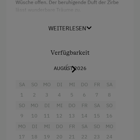
Wüsche offen. Der beruhigende Duft der Zirbe
Schneeschuhwanderung
lässt wunderbare Träume zu.
Skibusnähe
WEITERLESEN
Ausstattung
Skifahren
Radio
Sommerrodelbahn
Verfügbarkeit
Aussicht auf eine Berglandschaft
Tischtennis
Dusche
Wandern
AUGUST 2026
Fernseher
Wanderreiten
SA
SO
MO
DI
MI
DO
FR
SA
Garten
Wintersport
1
2
3
4
5
6
7
8
Haarföhn
SO
MO
DI
MI
DO
FR
SA
SO
Wellnessangebote
Handtücher
9
10
11
12
13
14
15
16
Infrarotkabine
Heizung
MO
DI
MI
DO
FR
SA
SO
MO
Kneippanlage
Toaster
17
18
19
20
21
22
23
24