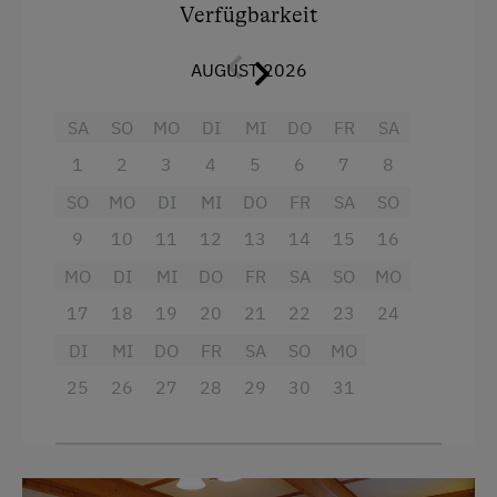
Ferienwohnung mit Frühstück
Ausstattung
Verfügbarkeit
Geschirr vorhanden
Radio
AUGUST 2026
Holzterrasse
Aussicht auf eine Berglandschaft
SA
SO
MO
DI
MI
DO
FR
SA
Kaffeemaschine
Dusche
1
2
3
4
5
6
7
8
Terrasse
Fernseher
SO
MO
DI
MI
DO
FR
SA
SO
Garten
Verpflegung
9
10
11
12
13
14
15
16
Haarföhn
Vollwert/Biokost
MO
DI
MI
DO
FR
SA
SO
MO
Heizung
17
18
19
20
21
22
23
24
Übernachtung mit Frühstück
Toilette
DI
MI
DO
FR
SA
SO
MO
Service
Wasserkocher
25
26
27
28
29
30
31
Transfer Bahnhof
Küche
Willkommensgetränk
Küchenausstattung