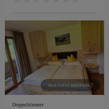
25
26
27
28
29
30
31
Urlaub für Familien
Familienfreundliche Unterkünfte
Hund erlaubt
ALLE FOTOS ANZEIGEN
Doppelzimmer