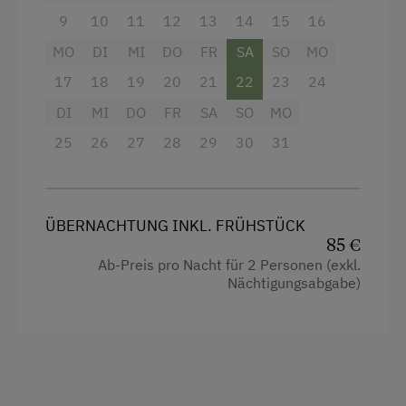
9
10
11
12
13
14
15
16
MO
DI
MI
DO
FR
SA
SO
MO
17
18
19
20
21
22
23
24
DI
MI
DO
FR
SA
SO
MO
25
26
27
28
29
30
31
ÜBERNACHTUNG INKL. FRÜHSTÜCK
85 €
Ab-Preis pro Nacht für 2 Personen (exkl.
Nächtigungsabgabe)