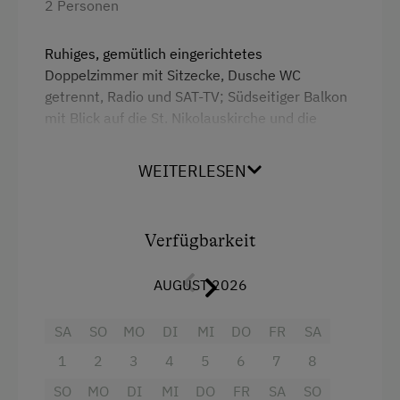
2 Personen
Ruhiges, gemütlich eingerichtetes
Doppelzimmer mit Sitzecke, Dusche WC
getrennt, Radio und SAT-TV; Südseitiger Balkon
mit Blick auf die St. Nikolauskirche und die
Matreier Bergwelt. Ein herrliches Frühstück mit
vorwiegend Eigenprodukten servieren wir Ihnen
WEITERLESEN
im eigenen Frühstücksraum.
Ausstattung
Verfügbarkeit
Doppelbett (Kingsize)
AUGUST 2026
SA
SO
MO
DI
MI
DO
FR
SA
1
2
3
4
5
6
7
8
SO
MO
DI
MI
DO
FR
SA
SO