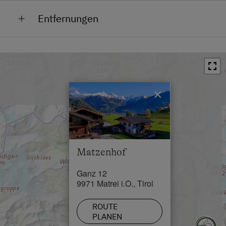
Lage im Grünen
Entfernungen
Ortsrand
Bahnhof in 28 km
Bushaltestelle in 1 km
Ortszentrum in 2.5 km
×
Restaurant in 2 km
Schwimmbad in 2 km
See / Teich in 32 km
Matzenhof
Skilift in 2.5 km
Ganz 12
Loipe in 4 km
9971 Matrei i.O., Tirol
ROUTE
PLANEN