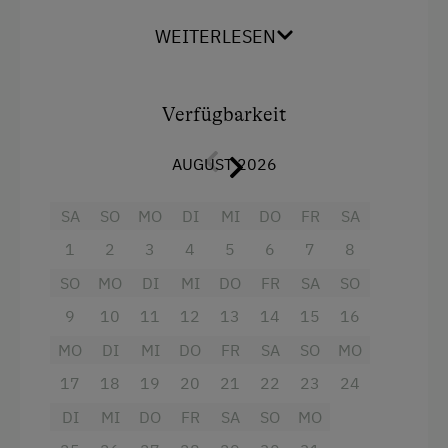
Schlafzimmer mit jeweils Dusche, WC und Sat-
Badeurlaub
TV; Auf Wunsch auch mit Frühstück oder
WEITERLESEN
Brötchenservice buchbar.
Mithilfe am Hof
Aktivurlaub Winter
Ausstattung
Verfügbarkeit
Skifahren
Ausziehcouch
Sanfter Winter
AUGUST 2026
Doppelbett (Kingsize)
Langlaufen
SA
SO
MO
DI
MI
DO
FR
SA
Schneeschuhwandern
1
2
3
4
5
6
7
8
Geführte Schneeschuhwanderungen
SO
MO
DI
MI
DO
FR
SA
SO
Skitouren
9
10
11
12
13
14
15
16
Kulinarik / Genuss
MO
DI
MI
DO
FR
SA
SO
MO
17
18
19
20
21
22
23
24
Kulinarik zum Miterleben / In der Hofküche
DI
MI
DO
FR
SA
SO
MO
Kräutererlebnis