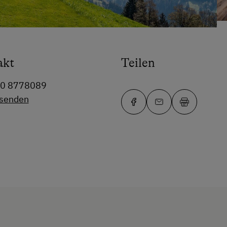
akt
Teilen
50 8778089
 senden