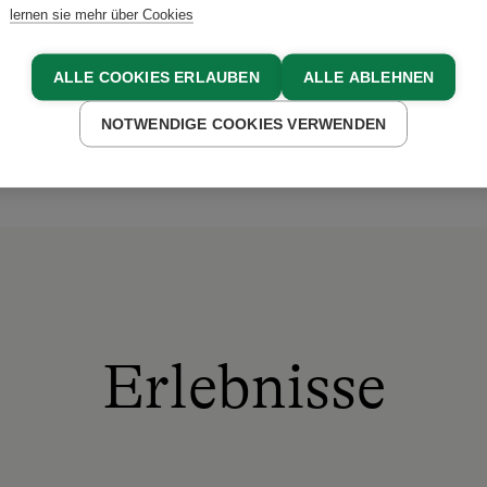
 sind Sie bei uns genau ric
lernen sie mehr über Cookies
ALLE COOKIES ERLAUBEN
ALLE ABLEHNEN
HÖLLER
NOTWENDIGE COOKIES VERWENDEN
Erlebnisse