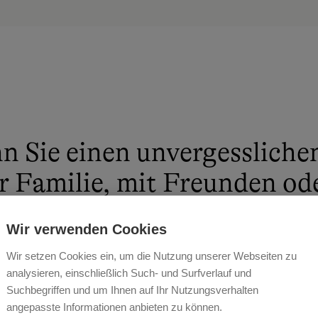
 Sie einen unvergessliche
r Familie, mit Freunden ode
uter Zweisamkeit verbring
Wir verwenden Cookies
dabei in einem sehr hochw
Wir setzen Cookies ein, um die Nutzung unserer Webseiten zu
et mit einzigartigem Ausb
analysieren, einschließlich Such- und Surfverlauf und
Suchbegriffen und um Ihnen auf Ihr Nutzungsverhalten
len Sonnenstunden wohnen
angepasste Informationen anbieten zu können.