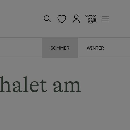
SOMMER
WINTER
halet am